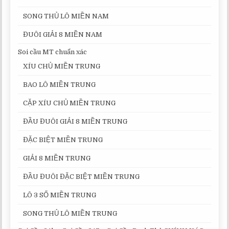
SONG THỦ LÔ MIỀN NAM
ĐUÔI GIẢI 8 MIỀN NAM
Soi cầu MT chuẩn xác
XÍU CHỦ MIỀN TRUNG
BAO LÔ MIỀN TRUNG
CẶP XÍU CHỦ MIỀN TRUNG
ĐẦU ĐUÔI GIẢI 8 MIỀN TRUNG
ĐẶC BIỆT MIỀN TRUNG
GIẢI 8 MIỀN TRUNG
ĐẦU ĐUÔI ĐẶC BIỆT MIỀN TRUNG
LÔ 3 SỐ MIỀN TRUNG
SONG THỦ LÔ MIỀN TRUNG