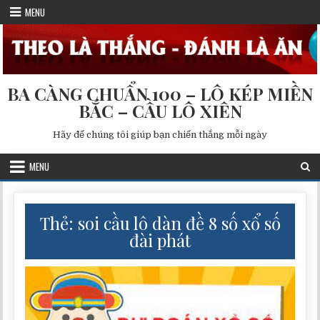
Skip
MENU
to
content
BA CÀNG CHUẨN 100 – LÔ KÉP MIỀN
BẮC – CẦU LÔ XIÊN
Hãy để chúng tôi giúp bạn chiến thắng mỗi ngày
MENU
Thẻ:
soi cầu lô dàn đề 8 số xổ số
đài phát