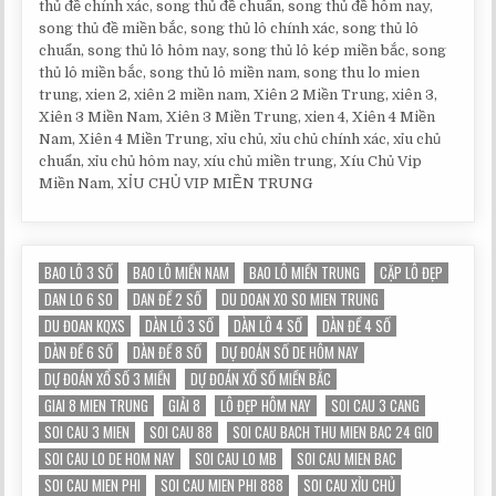
thủ đề chính xác, song thủ đề chuẩn, song thủ đề hôm nay,
song thủ đề miền bắc, song thủ lô chính xác, song thủ lô
chuẩn, song thủ lô hôm nay, song thủ lô kép miền bắc, song
thủ lô miền bắc, song thủ lô miền nam, song thu lo mien
trung, xien 2, xiên 2 miền nam, Xiên 2 Miền Trung, xiên 3,
Xiên 3 Miền Nam, Xiên 3 Miền Trung, xien 4, Xiên 4 Miền
Nam, Xiên 4 Miền Trung, xỉu chủ, xỉu chủ chính xác, xỉu chủ
chuẩn, xỉu chủ hôm nay, xíu chủ miền trung, Xíu Chủ Vip
Miền Nam, XỈU CHỦ VIP MIỀN TRUNG
BAO LÔ 3 SỐ
BAO LÔ MIỀN NAM
BAO LÔ MIỀN TRUNG
CẶP LÔ ĐẸP
DAN LO 6 SO
DAN ĐỀ 2 SỐ
DU DOAN XO SO MIEN TRUNG
DU ĐOAN KQXS
DÀN LÔ 3 SỐ
DÀN LÔ 4 SỐ
DÀN ĐỀ 4 SỐ
DÀN ĐỀ 6 SỐ
DÀN ĐỀ 8 SỐ
DỰ ĐOÁN SỐ DE HÔM NAY
DỰ ĐOÁN XỔ SỐ 3 MIỀN
DỰ ĐOÁN XỔ SỐ MIỀN BẮC
GIAI 8 MIEN TRUNG
GIẢI 8
LÔ ĐẸP HÔM NAY
SOI CAU 3 CANG
SOI CAU 3 MIEN
SOI CAU 88
SOI CAU BACH THU MIEN BAC 24 GIO
SOI CAU LO DE HOM NAY
SOI CAU LO MB
SOI CAU MIEN BAC
SOI CAU MIEN PHI
SOI CAU MIEN PHI 888
SOI CAU XỈU CHỦ