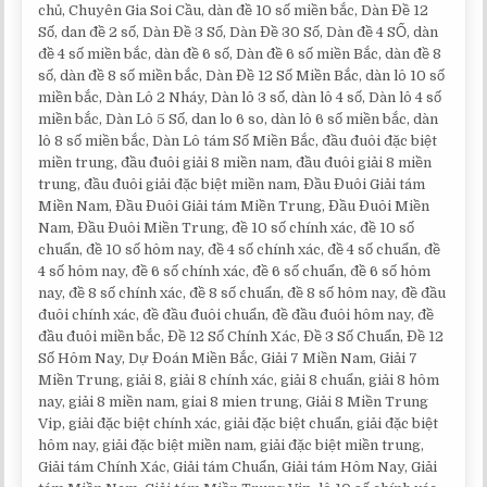
chủ, Chuyên Gia Soi Cầu, dàn đề 10 số miền bắc, Dàn Đề 12
Số, dan đề 2 số, Dàn Đề 3 Số, Dàn Đề 30 Số, Dàn đề 4 SỐ, dàn
đề 4 số miền bắc, dàn đề 6 số, Dàn đề 6 số miền Bắc, dàn đề 8
số, dàn đề 8 số miền bắc, Dàn Đề 12 Số Miền Bắc, dàn lô 10 số
miền bắc, Dàn Lô 2 Nháy, Dàn lô 3 số, dàn lô 4 số, Dàn lô 4 số
miền bắc, Dàn Lô 5 Số, dan lo 6 so, dàn lô 6 số miền bắc, dàn
lô 8 số miền bắc, Dàn Lô tám Số Miền Bắc, đầu đuôi đặc biệt
miền trung, đầu đuôi giải 8 miền nam, đầu đuôi giải 8 miền
trung, đầu đuôi giải đặc biệt miền nam, Đầu Đuôi Giải tám
Miền Nam, Đầu Đuôi Giải tám Miền Trung, Đầu Đuôi Miền
Nam, Đầu Đuôi Miền Trung, đề 10 số chính xác, đề 10 số
chuẩn, đề 10 số hôm nay, đề 4 số chính xác, đề 4 số chuẩn, đề
4 số hôm nay, đề 6 số chính xác, đề 6 số chuẩn, đề 6 số hôm
nay, đề 8 số chính xác, đề 8 số chuẩn, đề 8 số hôm nay, đề đầu
đuôi chính xác, đề đầu đuôi chuẩn, đề đầu đuôi hôm nay, đề
đầu đuôi miền bắc, Đề 12 Số Chính Xác, Đề 3 Số Chuẩn, Đề 12
Số Hôm Nay, Dự Đoán Miền Bắc, Giải 7 Miền Nam, Giải 7
Miền Trung, giải 8, giải 8 chính xác, giải 8 chuẩn, giải 8 hôm
nay, giải 8 miền nam, giai 8 mien trung, Giải 8 Miền Trung
Vip, giải đặc biệt chính xác, giải đặc biệt chuẩn, giải đặc biệt
hôm nay, giải đặc biệt miền nam, giải đặc biệt miền trung,
Giải tám Chính Xác, Giải tám Chuẩn, Giải tám Hôm Nay, Giải