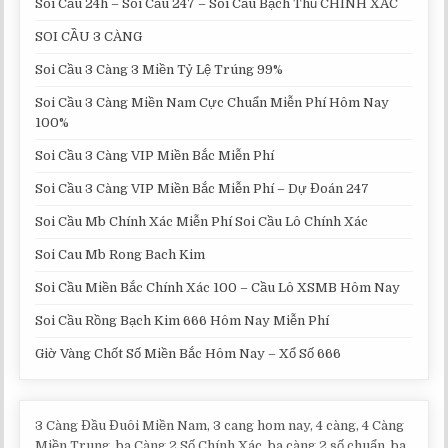
Soi Cầu 24h – Soi Cầu 247 – Soi Cầu Bạch Thủ CHÍNH XÁC
SOI CẦU 3 CÀNG
Soi Cầu 3 Càng 3 Miền Tỷ Lệ Trúng 99%
Soi Cầu 3 Càng Miền Nam Cực Chuẩn Miễn Phí Hôm Nay
100%
Soi Cầu 3 Càng VIP Miền Bắc Miễn Phí
Soi Cầu 3 Càng VIP Miền Bắc Miễn Phí – Dự Đoán 247
Soi Cầu Mb Chính Xác Miễn Phí Soi Cầu Lô Chính Xác
Soi Cau Mb Rong Bach Kim
Soi Cầu Miền Bắc Chính Xác 100 – Cầu Lô XSMB Hôm Nay
Soi Cầu Rồng Bạch Kim 666 Hôm Nay Miễn Phí
Giờ Vàng Chốt Số Miền Bắc Hôm Nay – Xổ Số 666
3 Càng Đầu Đuôi Miền Nam, 3 cang hom nay, 4 càng, 4 Càng
Miền Trung, ba Càng 2 Số Chính Xác, ba càng 2 số chuẩn, ba