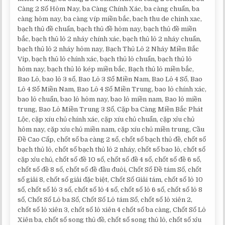
Càng 2 Số Hôm Nay, ba Càng Chính Xác, ba càng chuẩn, ba
càng hôm nay, ba càng víp miền bắc, bach thu de chinh xac,
bạch thủ đề chuẩn, bạch thủ đề hôm nay, bạch thủ đề miền
bắc, bạch thủ lô 2 nháy chính xác, bạch thủ lô 2 nháy chuẩn,
bạch thủ lô 2 nháy hôm nay, Bạch Thủ Lô 2 Nháy Miền Bắc
Vip, bạch thủ lô chính xác, bạch thủ lô chuẩn, bạch thủ lô
hôm nay, bạch thủ lô kép miền bắc, Bạch thủ lô miền bắc,
Bao Lô, bao lô 3 số, Bao Lô 3 Số Miền Nam, Bao Lô 4 Số, Bao
Lô 4 Số Miền Nam, Bao Lô 4 Số Miền Trung, bao lô chính xác,
bao lô chuẩn, bao lô hôm nay, bao lô miền nam, Bao lô miền
trung, Bao Lô Miền Trung 3 Số, Cặp ba Càng Miền Bắc Phát
Lộc, cặp xíu chủ chính xác, cặp xíu chủ chuẩn, cặp xỉu chủ
hôm nay, cặp xíu chủ miền nam, cặp xíu chủ miền trung, Cầu
Đề Cao Cấp, chốt số ba càng 2 số, chốt số bạch thủ đề, chốt số
bạch thủ lô, chốt số bạch thủ lô 2 nháy, chốt số bao lô, chốt số
cặp xỉu chủ, chốt số đề 10 số, chốt số đề 4 số, chốt số đề 6 số,
chốt số đề 8 số, chốt số đề đầu đuôi, Chốt Số Đề tám Số, chốt
số giải 8, chốt số giải đặc biệt, Chốt Số Giải tám, chốt số lô 10
số, chốt số lô 3 số, chốt số lô 4 số, chốt số lô 6 số, chốt số lô 8
số, Chốt Số Lô ba Số, Chốt Số Lô tám Số, chốt số lô xiên 2,
chốt số lô xiên 3, chốt số lô xiên 4 chốt số ba càng, Chốt Số Lô
Xiên ba, chốt số song thủ đề, chốt số song thủ lô, chốt số xỉu