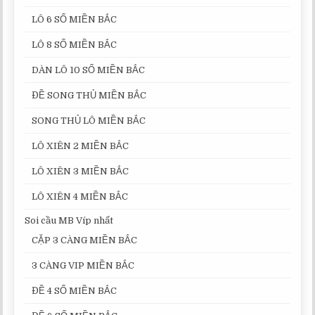
LÔ 6 SỐ MIỀN BẮC
LÔ 8 SỐ MIỀN BẮC
DÀN LÔ 10 SỐ MIỀN BẮC
ĐỀ SONG THỦ MIỀN BẮC
SONG THỦ LÔ MIỀN BẮC
LÔ XIÊN 2 MIỀN BẮC
LÔ XIÊN 3 MIỀN BẮC
LÔ XIÊN 4 MIỀN BẮC
Soi cầu MB Víp nhất
CẶP 3 CÀNG MIỀN BẮC
3 CÀNG VIP MIỀN BẮC
ĐỀ 4 SỐ MIỀN BẮC