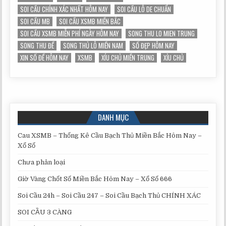
SOI CẦU CHÍNH XÁC NHẤT HÔM NAY
SOI CẦU LÔ DE CHUẨN
SOI CẦU MB
SOI CẦU XSMB MIỀN BẮC
SOI CẦU XSMB MIỄN PHÍ NGÀY HÔM NAY
SONG THU LO MIEN TRUNG
SONG THU ĐỀ
SONG THỦ LÔ MIỀN NAM
SỐ ĐẸP HÔM NAY
XIN SỐ ĐỀ HÔM NAY
XSMB
XÍU CHỦ MIỀN TRUNG
XỈU CHỦ
DANH MỤC
Cau XSMB – Thống Kê Cầu Bạch Thủ Miền Bắc Hôm Nay –
Xổ Số
Chưa phân loại
Giờ Vàng Chốt Số Miền Bắc Hôm Nay – Xổ Số 666
Soi Cầu 24h – Soi Cầu 247 – Soi Cầu Bạch Thủ CHÍNH XÁC
SOI CẦU 3 CÀNG