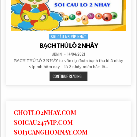
SOI CẦU MB VÍP NHẤT
Posted
in
BẠCH THỦ LÔ 2 NHÁY
AUTHOR:
PUBLISHED
ADMIN
14/04/2021
DATE:
BẠCH THỦ LÔ 2 NHÁY tư vấn dự đoán bạch thủ lô 2 nháy
víp mb hôm nay – lô 2 nháy miền bắc. lô…
BẠCH
CONTINUE READING...
THỦ
LÔ
2
NHÁY
CHOTLO2NHAY.COM
SOICAU247VIP.COM
SOI3CANGHOMNAY.COM