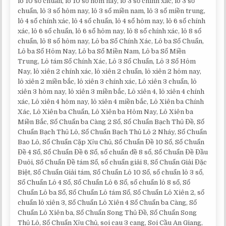
lô 10 số chuẩn, lô 10 số hôm nay, lô 3 số chính xác, lô 3 số
chuẩn, lô 3 số hôm nay, lô 3 số miền nam, lô 3 số miền trung,
lô 4 số chính xác, lô 4 số chuẩn, lô 4 số hôm nay, lô 6 số chính
xác, lô 6 số chuẩn, lô 6 số hôm nay, lô 8 số chính xác, lô 8 số
chuẩn, lô 8 số hôm nay, Lô ba Số Chính Xác, Lô ba Số Chuẩn,
Lô ba Số Hôm Nay, Lô ba Số Miền Nam, Lô ba Số Miền
Trung, Lô tám Số Chính Xác, Lô 3 Số Chuẩn, Lô 3 Số Hôm
Nay, lô xiên 2 chính xác, lô xiên 2 chuẩn, lô xiên 2 hôm nay,
lô xiên 2 miền bắc, lô xiên 3 chính xác, Lô xiên 3 chuẩn, lô
xiên 3 hôm nay, lô xiên 3 miền bắc, Lô xiên 4, lô xiên 4 chính
xác, Lô xiên 4 hôm nay, lô xiên 4 miền bắc, Lô Xiên ba Chính
Xác, Lô Xiên ba Chuẩn, Lô Xiên ba Hôm Nay, Lô Xiên ba
Miền Bắc, Số Chuẩn ba Càng 2 Số, Số Chuẩn Bạch Thủ Đề, Số
Chuẩn Bạch Thủ Lô, Số Chuẩn Bạch Thủ Lô 2 Nháy, Số Chuẩn
Bao Lô, Số Chuẩn Cặp Xỉu Chủ, Số Chuẩn Đề 10 Số, Số Chuẩn
Đề 4 Số, Số Chuẩn Đề 6 Số, số chuẩn đề 8 số, Số Chuẩn Đề Đầu
Đuôi, Số Chuẩn Đề tám Số, số chuẩn giải 8, Số Chuẩn Giải Đặc
Biệt, Số Chuẩn Giải tám, Số Chuẩn Lô 10 Số, số chuẩn lô 3 số,
Số Chuẩn Lô 4 Số, Số Chuẩn Lô 6 Số, số chuẩn lô 8 số, Số
Chuẩn Lô ba Số, Số Chuẩn Lô tám Số, Số Chuẩn Lô Xiên 2, số
chuẩn lô xiên 3, Số Chuẩn Lô Xiên 4 Số Chuẩn ba Càng, Số
Chuẩn Lô Xiên ba, Số Chuẩn Song Thủ Đề, Số Chuẩn Song
Thủ Lô, Số Chuẩn Xỉu Chủ, soi cau 3 cang, Soi Cầu An Giang,