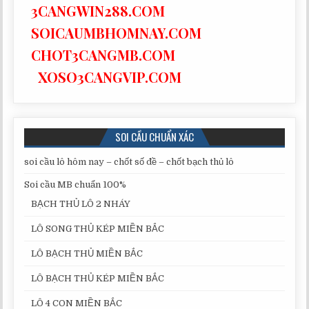
3CANGWIN288.COM
SOICAUMBHOMNAY.COM
CHOT3CANGMB.COM
XOSO3CANGVIP.COM
SOI CẦU CHUẨN XÁC
soi cầu lô hôm nay – chốt số đề – chốt bạch thủ lô
Soi cầu MB chuẩn 100%
BẠCH THỦ LÔ 2 NHÁY
LÔ SONG THỦ KÉP MIỀN BẮC
LÔ BẠCH THỦ MIỀN BẮC
LÔ BẠCH THỦ KÉP MIỀN BẮC
LÔ 4 CON MIỀN BẮC