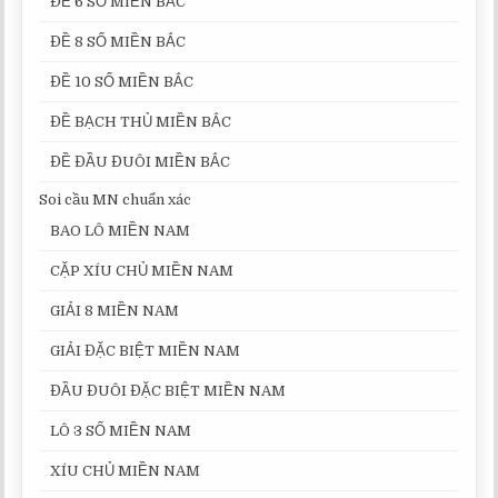
ĐỀ 6 SỐ MIỀN BẮC
ĐỀ 8 SỐ MIỀN BẮC
ĐỀ 10 SỐ MIỀN BẮC
ĐỀ BẠCH THỦ MIỀN BẮC
ĐỀ ĐẦU ĐUÔI MIỀN BẮC
Soi cầu MN chuẩn xác
BAO LÔ MIỀN NAM
CẶP XÍU CHỦ MIỀN NAM
GIẢI 8 MIỀN NAM
GIẢI ĐẶC BIỆT MIỀN NAM
ĐẦU ĐUÔI ĐẶC BIỆT MIỀN NAM
LÔ 3 SỐ MIỀN NAM
XÍU CHỦ MIỀN NAM