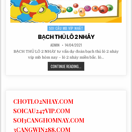
SOI CẦU MB VÍP NHẤT
Posted
in
BẠCH THỦ LÔ 2 NHÁY
AUTHOR:
PUBLISHED
ADMIN
14/04/2021
DATE:
BẠCH THỦ LÔ 2 NHÁY tư vấn dự đoán bạch thủ lô 2 nháy
víp mb hôm nay – lô 2 nháy miền bắc. lô…
BẠCH
CONTINUE READING...
THỦ
LÔ
2
NHÁY
CHOTLO2NHAY.COM
SOICAU247VIP.COM
SOI3CANGHOMNAY.COM
3CANGWIN288.COM