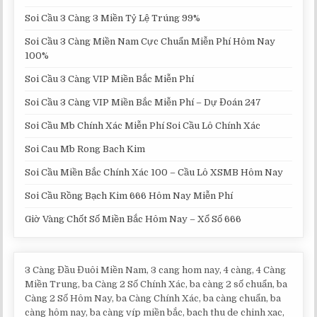
Soi Cầu 3 Càng 3 Miền Tỷ Lệ Trúng 99%
Soi Cầu 3 Càng Miền Nam Cực Chuẩn Miễn Phí Hôm Nay
100%
Soi Cầu 3 Càng VIP Miền Bắc Miễn Phí
Soi Cầu 3 Càng VIP Miền Bắc Miễn Phí – Dự Đoán 247
Soi Cầu Mb Chính Xác Miễn Phí Soi Cầu Lô Chính Xác
Soi Cau Mb Rong Bach Kim
Soi Cầu Miền Bắc Chính Xác 100 – Cầu Lô XSMB Hôm Nay
Soi Cầu Rồng Bạch Kim 666 Hôm Nay Miễn Phí
Giờ Vàng Chốt Số Miền Bắc Hôm Nay – Xổ Số 666
3 Càng Đầu Đuôi Miền Nam, 3 cang hom nay, 4 càng, 4 Càng
Miền Trung, ba Càng 2 Số Chính Xác, ba càng 2 số chuẩn, ba
Càng 2 Số Hôm Nay, ba Càng Chính Xác, ba càng chuẩn, ba
càng hôm nay, ba càng víp miền bắc, bach thu de chinh xac,