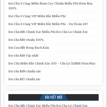
Soi Cầu 3 Càng Miền Nam Cực Chuẩn Miễn Phí Hôm Nay
100%
Soi Cầu 3 Càng VIP Miền Bắc Miễn Phí
Soi Cầu 3 Càng VIP Miền Bắc Miễn Phí – Dự Đoán 247
Soi Cầu Mb Chính Xác Miễn Phí Soi Cầu Lô Chính Xác
Soi cầu MB chuẩn 100%
Soi Cau Mb Rong Bach Kim
Soi cầu MB Víp nhất
Soi Cầu Miền Bắc Chính Xác 100 – Cầu Lô XSMB Hôm Nay
Soi cầu MN chuẩn xác
Soi cầu MT chuẩn xác
BÀI VIẾT MỚI
Soi Cầu Mb Chính Xác Miễn Phí Soi Cầu Lô Chính Xác