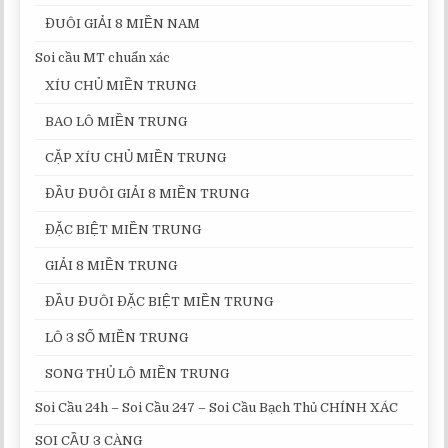
ĐUÔI GIẢI 8 MIỀN NAM
Soi cầu MT chuẩn xác
XÍU CHỦ MIỀN TRUNG
BAO LÔ MIỀN TRUNG
CẶP XÍU CHỦ MIỀN TRUNG
ĐẦU ĐUÔI GIẢI 8 MIỀN TRUNG
ĐẶC BIỆT MIỀN TRUNG
GIẢI 8 MIỀN TRUNG
ĐẦU ĐUÔI ĐẶC BIỆT MIỀN TRUNG
LÔ 3 SỐ MIỀN TRUNG
SONG THỦ LÔ MIỀN TRUNG
Soi Cầu 24h – Soi Cầu 247 – Soi Cầu Bạch Thủ CHÍNH XÁC
SOI CẦU 3 CÀNG