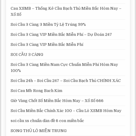
Cau XSMB – Thống Kê Cầu Bạch Thủ Miền Bắc Hôm Nay –
Xổ Số
Soi Cầu 3 Càng 3 Miền Tỷ Lệ Trúng 99%
Soi Cầu 3 Càng VIP Miền Bắc Miễn Phí – Dự Đoán 247
Soi Cầu 3 Càng VIP Miền Bắc Miễn Phí
SOI CẦU 3 CÀNG
Soi Cầu 3 Càng Miền Nam Cực Chuẩn Miễn Phí Hôm Nay
100%
Soi Cầu 24h – Soi Cầu 247 – Soi Cầu Bạch Thủ CHÍNH XÁC
Soi Cau Mb Rong Bach Kim
Giờ Vàng Chốt Số Miền Bắc Hôm Nay – Xổ Số 666
Soi Cầu Miền Bắc Chính Xác 100 – Cầu Lô XSMB Hôm Nay
soi cầu xs chuẩn dàn đề 6 con miền bắc
SONG THỦ LÔ MIỀN TRUNG