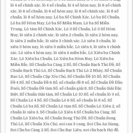
lô 4 số chính xác, lô 4 số chuẩn, lô 4 số hôm nay, lô 6 số chính
xác, lô 6 số chuẩn, lô 6 số hôm nay, lô 8 số chính xác, lô 8 số
chuẩn, lô 8 số hôm nay, Lô ba Số Chính Xác, Lô ba Số Chuẩn,
Lô ba Số Hôm Nay, Lô ba Số Miền Nam, Lô ba Số Miền
Trung, Lô tám Số Chính Xác, Lô 3 Số Chuẩn, Lô 3 Số Hôm
Nay, lô xiên 2 chính xác, lô xiên 2 chuẩn, lô xiên 2 hôm nay,
lô xiên 2 miền bắc, lô xiên 3 chính xác, Lô xiên 3 chuẩn, lô
xiên 3 hôm nay, lô xiên 3 miền bắc, Lô xiên 4, lô xiên 4 chính
xác, Lô xiên 4 hôm nay, lô xiên 4 miền bắc, Lô Xiên ba Chính
Xác, Lô Xiên ba Chuẩn, Lô Xiên ba Hôm Nay, Lô Xiên ba
Miền Bắc, Số Chuẩn ba Càng 2 Số, Số Chuẩn Bạch Thủ Đề, Số
Chuẩn Bạch Thủ Lô, Số Chuẩn Bạch Thủ Lô 2 Nháy, Số Chuẩn
Bao Lô, Số Chuẩn Cặp Xỉu Chủ, Số Chuẩn Đề 10 Số, Số Chuẩn
Đề 4 Số, Số Chuẩn Đề 6 Số, số chuẩn đề 8 số, Số Chuẩn Đề Đầu
Đuôi, Số Chuẩn Đề tám Số, số chuẩn giải 8, Số Chuẩn Giải Đặc
Biệt, Số Chuẩn Giải tám, Số Chuẩn Lô 10 Số, số chuẩn lô 3 số,
Số Chuẩn Lô 4 Số, Số Chuẩn Lô 6 Số, số chuẩn lô 8 số, Số
Chuẩn Lô ba Số, Số Chuẩn Lô tám Số, Số Chuẩn Lô Xiên 2, số
chuẩn lô xiên 3, Số Chuẩn Lô Xiên 4 Số Chuẩn ba Càng, Số
Chuẩn Lô Xiên ba, Số Chuẩn Song Thủ Đề, Số Chuẩn Song
Thủ Lô, Số Chuẩn Xỉu Chủ, soi cau 3 cang, Soi Cầu An Giang,
Soi Cầu ba Càng 2 Số, Soi Cầu Bạc Liêu, soi cầu bạch thủ đề,