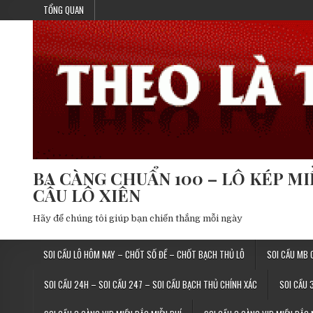
Skip
TỔNG QUAN
to
content
BA CÀNG CHUẨN 100 – LÔ KÉP MI
CẦU LÔ XIÊN
Hãy để chúng tôi giúp bạn chiến thắng mỗi ngày
SOI CẦU LÔ HÔM NAY – CHỐT SỐ ĐỀ – CHỐT BẠCH THỦ LÔ
SOI CẦU MB
SOI CẦU 24H – SOI CẦU 247 – SOI CẦU BẠCH THỦ CHÍNH XÁC
SOI CẦU 