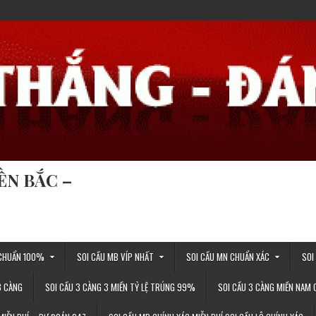
ỀN BẮC –
 CHUẨN 100%
SOI CẦU MB VÍP NHẤT
SOI CẦU MN CHUẨN XÁC
SOI
3 CÀNG
SOI CẦU 3 CÀNG 3 MIỀN TỶ LỆ TRÚNG 99%
SOI CẦU 3 CÀNG MIỀN NAM