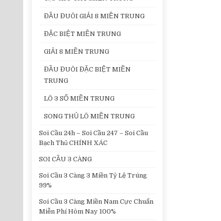
ĐẦU ĐUÔI GIẢI 8 MIỀN TRUNG
ĐẶC BIỆT MIỀN TRUNG
GIẢI 8 MIỀN TRUNG
ĐẦU ĐUÔI ĐẶC BIỆT MIỀN
TRUNG
LÔ 3 SỐ MIỀN TRUNG
SONG THỦ LÔ MIỀN TRUNG
Soi Cầu 24h – Soi Cầu 247 – Soi Cầu
Bạch Thủ CHÍNH XÁC
SOI CẦU 3 CÀNG
Soi Cầu 3 Càng 3 Miền Tỷ Lệ Trúng
99%
Soi Cầu 3 Càng Miền Nam Cực Chuẩn
Miễn Phí Hôm Nay 100%