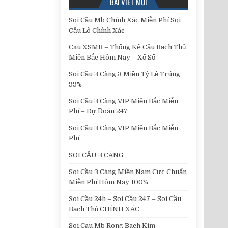
BÀI VIẾT MỚI
Soi Cầu Mb Chính Xác Miễn Phí Soi
Cầu Lô Chính Xác
Cau XSMB – Thống Kê Cầu Bạch Thủ
Miền Bắc Hôm Nay – Xổ Số
Soi Cầu 3 Càng 3 Miền Tỷ Lệ Trúng
99%
Soi Cầu 3 Càng VIP Miền Bắc Miễn
Phí – Dự Đoán 247
Soi Cầu 3 Càng VIP Miền Bắc Miễn
Phí
SOI CẦU 3 CÀNG
Soi Cầu 3 Càng Miền Nam Cực Chuẩn
Miễn Phí Hôm Nay 100%
Soi Cầu 24h – Soi Cầu 247 – Soi Cầu
Bạch Thủ CHÍNH XÁC
Soi Cau Mb Rong Bach Kim