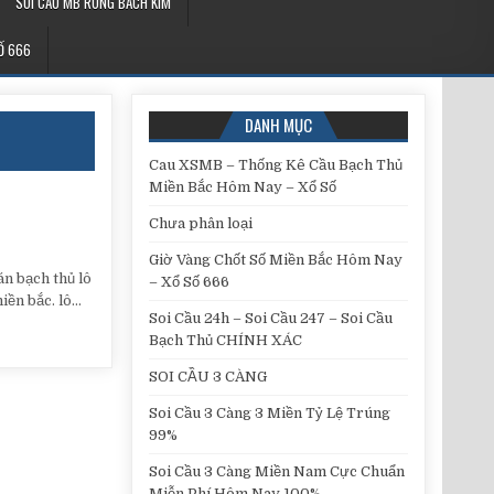
SOI CAU MB RONG BACH KIM
Ố 666
DANH MỤC
Cau XSMB – Thống Kê Cầu Bạch Thủ
Miền Bắc Hôm Nay – Xổ Số
Chưa phân loại
Giờ Vàng Chốt Số Miền Bắc Hôm Nay
 bạch thủ lô
– Xổ Số 666
iền bắc. lô…
Soi Cầu 24h – Soi Cầu 247 – Soi Cầu
Bạch Thủ CHÍNH XÁC
SOI CẦU 3 CÀNG
Soi Cầu 3 Càng 3 Miền Tỷ Lệ Trúng
99%
Soi Cầu 3 Càng Miền Nam Cực Chuẩn
Miễn Phí Hôm Nay 100%