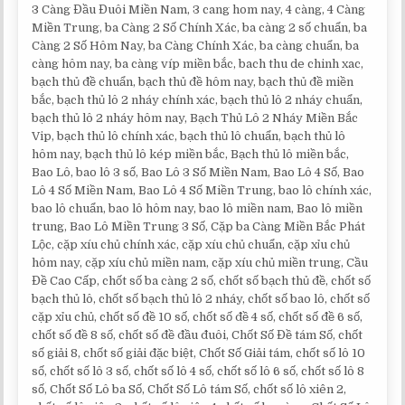
3 Càng Đầu Đuôi Miền Nam, 3 cang hom nay, 4 càng, 4 Càng
Miền Trung, ba Càng 2 Số Chính Xác, ba càng 2 số chuẩn, ba
Càng 2 Số Hôm Nay, ba Càng Chính Xác, ba càng chuẩn, ba
càng hôm nay, ba càng víp miền bắc, bach thu de chinh xac,
bạch thủ đề chuẩn, bạch thủ đề hôm nay, bạch thủ đề miền
bắc, bạch thủ lô 2 nháy chính xác, bạch thủ lô 2 nháy chuẩn,
bạch thủ lô 2 nháy hôm nay, Bạch Thủ Lô 2 Nháy Miền Bắc
Vip, bạch thủ lô chính xác, bạch thủ lô chuẩn, bạch thủ lô
hôm nay, bạch thủ lô kép miền bắc, Bạch thủ lô miền bắc,
Bao Lô, bao lô 3 số, Bao Lô 3 Số Miền Nam, Bao Lô 4 Số, Bao
Lô 4 Số Miền Nam, Bao Lô 4 Số Miền Trung, bao lô chính xác,
bao lô chuẩn, bao lô hôm nay, bao lô miền nam, Bao lô miền
trung, Bao Lô Miền Trung 3 Số, Cặp ba Càng Miền Bắc Phát
Lộc, cặp xíu chủ chính xác, cặp xíu chủ chuẩn, cặp xỉu chủ
hôm nay, cặp xíu chủ miền nam, cặp xíu chủ miền trung, Cầu
Đề Cao Cấp, chốt số ba càng 2 số, chốt số bạch thủ đề, chốt số
bạch thủ lô, chốt số bạch thủ lô 2 nháy, chốt số bao lô, chốt số
cặp xỉu chủ, chốt số đề 10 số, chốt số đề 4 số, chốt số đề 6 số,
chốt số đề 8 số, chốt số đề đầu đuôi, Chốt Số Đề tám Số, chốt
số giải 8, chốt số giải đặc biệt, Chốt Số Giải tám, chốt số lô 10
số, chốt số lô 3 số, chốt số lô 4 số, chốt số lô 6 số, chốt số lô 8
số, Chốt Số Lô ba Số, Chốt Số Lô tám Số, chốt số lô xiên 2,