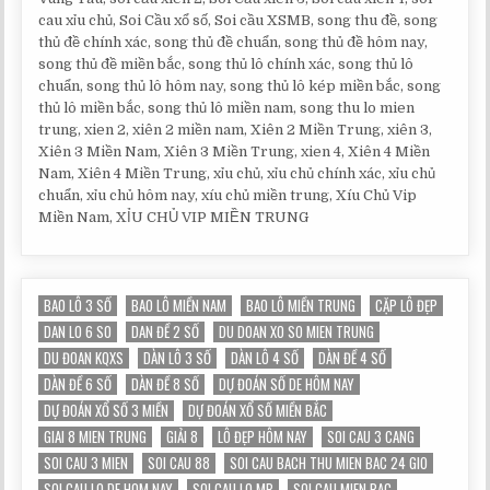
cau xỉu chủ, Soi Cầu xổ số, Soi cầu XSMB, song thu đề, song
thủ đề chính xác, song thủ đề chuẩn, song thủ đề hôm nay,
song thủ đề miền bắc, song thủ lô chính xác, song thủ lô
chuẩn, song thủ lô hôm nay, song thủ lô kép miền bắc, song
thủ lô miền bắc, song thủ lô miền nam, song thu lo mien
trung, xien 2, xiên 2 miền nam, Xiên 2 Miền Trung, xiên 3,
Xiên 3 Miền Nam, Xiên 3 Miền Trung, xien 4, Xiên 4 Miền
Nam, Xiên 4 Miền Trung, xỉu chủ, xỉu chủ chính xác, xỉu chủ
chuẩn, xỉu chủ hôm nay, xíu chủ miền trung, Xíu Chủ Vip
Miền Nam, XỈU CHỦ VIP MIỀN TRUNG
BAO LÔ 3 SỐ
BAO LÔ MIỀN NAM
BAO LÔ MIỀN TRUNG
CẶP LÔ ĐẸP
DAN LO 6 SO
DAN ĐỀ 2 SỐ
DU DOAN XO SO MIEN TRUNG
DU ĐOAN KQXS
DÀN LÔ 3 SỐ
DÀN LÔ 4 SỐ
DÀN ĐỀ 4 SỐ
DÀN ĐỀ 6 SỐ
DÀN ĐỀ 8 SỐ
DỰ ĐOÁN SỐ DE HÔM NAY
DỰ ĐOÁN XỔ SỐ 3 MIỀN
DỰ ĐOÁN XỔ SỐ MIỀN BẮC
GIAI 8 MIEN TRUNG
GIẢI 8
LÔ ĐẸP HÔM NAY
SOI CAU 3 CANG
SOI CAU 3 MIEN
SOI CAU 88
SOI CAU BACH THU MIEN BAC 24 GIO
SOI CAU LO DE HOM NAY
SOI CAU LO MB
SOI CAU MIEN BAC