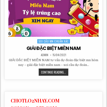
SOI CẦU MN CHUẨN XÁC
Posted
in
GIẢI ĐẶC BIỆT MIỀN NAM
AUTHOR:
PUBLISHED
ADMIN
15/04/2021
DATE:
GIẢI ĐẶC BIỆT MIỀN NAM tư vấn dự đoán đặc biệt mn hôm
nay – giải đặc biệt miền nam – soi cầu dự đoán…
GIẢI
CONTINUE READING...
ĐẶC
BIỆT
MIỀN
NAM
CHOTLO2NHAY.COM