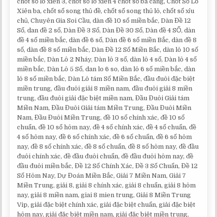
chốt số lô xiên 3, chốt số lô xiên 4 chốt số ba càng, Chốt Số Lô
Xiên ba, chốt số song thủ đề, chốt số song thủ lô, chốt số xỉu
chủ, Chuyên Gia Soi Cầu, dàn đề 10 số miền bắc, Dàn Đề 12
Số, dan đề 2 số, Dàn Đề 3 Số, Dàn Đề 30 Số, Dàn đề 4 SỐ, dàn
đề 4 số miền bắc, dàn đề 6 số, Dàn đề 6 số miền Bắc, dàn đề 8
số, dàn đề 8 số miền bắc, Dàn Đề 12 Số Miền Bắc, dàn lô 10 số
miền bắc, Dàn Lô 2 Nháy, Dàn lô 3 số, dàn lô 4 số, Dàn lô 4 số
miền bắc, Dàn Lô 5 Số, dan lo 6 so, dàn lô 6 số miền bắc, dàn
lô 8 số miền bắc, Dàn Lô tám Số Miền Bắc, đầu đuôi đặc biệt
miền trung, đầu đuôi giải 8 miền nam, đầu đuôi giải 8 miền
trung, đầu đuôi giải đặc biệt miền nam, Đầu Đuôi Giải tám
Miền Nam, Đầu Đuôi Giải tám Miền Trung, Đầu Đuôi Miền
Nam, Đầu Đuôi Miền Trung, đề 10 số chính xác, đề 10 số
chuẩn, đề 10 số hôm nay, đề 4 số chính xác, đề 4 số chuẩn, đề
4 số hôm nay, đề 6 số chính xác, đề 6 số chuẩn, đề 6 số hôm
nay, đề 8 số chính xác, đề 8 số chuẩn, đề 8 số hôm nay, đề đầu
đuôi chính xác, đề đầu đuôi chuẩn, đề đầu đuôi hôm nay, đề
đầu đuôi miền bắc, Đề 12 Số Chính Xác, Đề 3 Số Chuẩn, Đề 12
Số Hôm Nay, Dự Đoán Miền Bắc, Giải 7 Miền Nam, Giải 7
Miền Trung, giải 8, giải 8 chính xác, giải 8 chuẩn, giải 8 hôm
nay, giải 8 miền nam, giai 8 mien trung, Giải 8 Miền Trung
Vip, giải đặc biệt chính xác, giải đặc biệt chuẩn, giải đặc biệt
hôm nay, giải đặc biệt miền nam, giải đặc biệt miền trung,