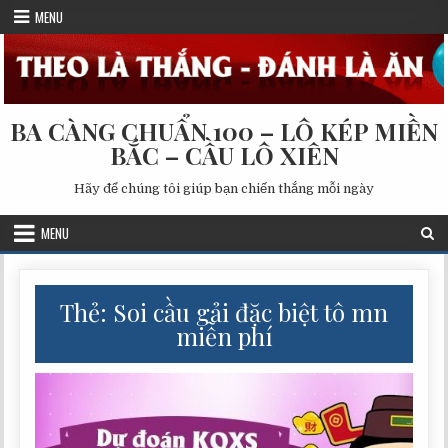
Skip
MENU
to
content
BA CÀNG CHUẨN 100 – LÔ KÉP MIỀN
BẮC – CẦU LÔ XIÊN
Hãy để chúng tôi giúp bạn chiến thắng mỗi ngày
MENU
Thẻ:
Soi cầu gải đặc biệt tô mn
miễn phí