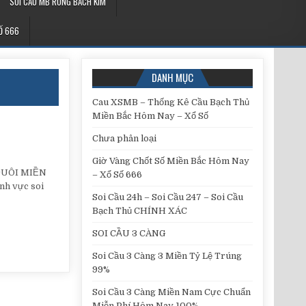
SOI CAU MB RONG BACH KIM
Ố 666
DANH MỤC
Cau XSMB – Thống Kê Cầu Bạch Thủ
Miền Bắc Hôm Nay – Xổ Số
Chưa phân loại
Giờ Vàng Chốt Số Miền Bắc Hôm Nay
ĐUÔI MIỀN
– Xổ Số 666
ĩnh vực soi
Soi Cầu 24h – Soi Cầu 247 – Soi Cầu
Bạch Thủ CHÍNH XÁC
SOI CẦU 3 CÀNG
Soi Cầu 3 Càng 3 Miền Tỷ Lệ Trúng
99%
Soi Cầu 3 Càng Miền Nam Cực Chuẩn
Miễn Phí Hôm Nay 100%