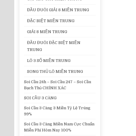
ĐẦU ĐUÔI GIẢI 8 MIỀN TRUNG
ĐẶC BIỆT MIỀN TRUNG
GIẢI 8 MIỀN TRUNG
ĐẦU ĐUÔI ĐẶC BIỆT MIỀN
TRUNG
LÔ 3 SỐ MIỀN TRUNG
SONG THỦ LÔ MIỀN TRUNG
Soi Cầu 24h – Soi Cầu 247 – Soi Cầu
Bạch Thủ CHÍNH XÁC
SOI CẦU 3 CÀNG
Soi Cầu 3 Càng 3 Miền Tỷ Lệ Trúng
99%
Soi Cầu 3 Càng Miền Nam Cực Chuẩn
Miễn Phí Hôm Nay 100%