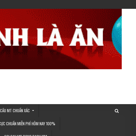
 CẦU MT CHUẨN XÁC
 CỰC CHUẨN MIỄN PHÍ HÔM NAY 100%