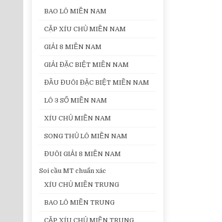
BAO LÔ MIỀN NAM
CẶP XÍU CHỦ MIỀN NAM
GIẢI 8 MIỀN NAM
GIẢI ĐẶC BIỆT MIỀN NAM
ĐẦU ĐUÔI ĐẶC BIỆT MIỀN NAM
LÔ 3 SỐ MIỀN NAM
XÍU CHỦ MIỀN NAM
SONG THỦ LÔ MIỀN NAM
ĐUÔI GIẢI 8 MIỀN NAM
Soi cầu MT chuẩn xác
XÍU CHỦ MIỀN TRUNG
BAO LÔ MIỀN TRUNG
CẶP XÍU CHỦ MIỀN TRUNG