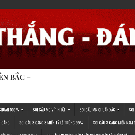
ỀN BẮC –
 CHUẨN 100%
SOI CẦU MB VÍP NHẤT
SOI CẦU MN CHUẨN XÁC
SOI
3 CÀNG
SOI CẦU 3 CÀNG 3 MIỀN TỶ LỆ TRÚNG 99%
SOI CẦU 3 CÀNG MIỀN NAM