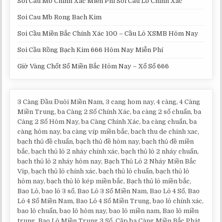
Soi Cầu Mb Chính Xác Miễn Phí Soi Cầu Lô Chính Xác
Soi Cau Mb Rong Bach Kim
Soi Cầu Miền Bắc Chính Xác 100 – Cầu Lô XSMB Hôm Nay
Soi Cầu Rồng Bạch Kim 666 Hôm Nay Miễn Phí
Giờ Vàng Chốt Số Miền Bắc Hôm Nay – Xổ Số 666
3 Càng Đầu Đuôi Miền Nam, 3 cang hom nay, 4 càng, 4 Càng
Miền Trung, ba Càng 2 Số Chính Xác, ba càng 2 số chuẩn, ba
Càng 2 Số Hôm Nay, ba Càng Chính Xác, ba càng chuẩn, ba
càng hôm nay, ba càng víp miền bắc, bach thu de chinh xac,
bạch thủ đề chuẩn, bạch thủ đề hôm nay, bạch thủ đề miền
bắc, bạch thủ lô 2 nháy chính xác, bạch thủ lô 2 nháy chuẩn,
bạch thủ lô 2 nháy hôm nay, Bạch Thủ Lô 2 Nháy Miền Bắc
Vip, bạch thủ lô chính xác, bạch thủ lô chuẩn, bạch thủ lô
hôm nay, bạch thủ lô kép miền bắc, Bạch thủ lô miền bắc,
Bao Lô, bao lô 3 số, Bao Lô 3 Số Miền Nam, Bao Lô 4 Số, Bao
Lô 4 Số Miền Nam, Bao Lô 4 Số Miền Trung, bao lô chính xác,
bao lô chuẩn, bao lô hôm nay, bao lô miền nam, Bao lô miền
trung, Bao Lô Miền Trung 3 Số, Cặp ba Càng Miền Bắc Phát