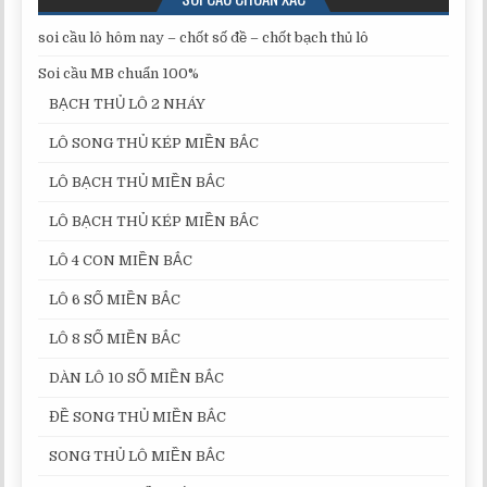
soi cầu lô hôm nay – chốt số đề – chốt bạch thủ lô
Soi cầu MB chuẩn 100%
BẠCH THỦ LÔ 2 NHÁY
LÔ SONG THỦ KÉP MIỀN BẮC
LÔ BẠCH THỦ MIỀN BẮC
LÔ BẠCH THỦ KÉP MIỀN BẮC
LÔ 4 CON MIỀN BẮC
LÔ 6 SỐ MIỀN BẮC
LÔ 8 SỐ MIỀN BẮC
DÀN LÔ 10 SỐ MIỀN BẮC
ĐỀ SONG THỦ MIỀN BẮC
SONG THỦ LÔ MIỀN BẮC