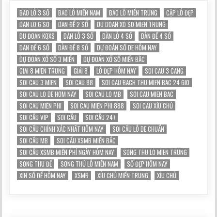
BAO LÔ 3 SỐ
BAO LÔ MIỀN NAM
BAO LÔ MIỀN TRUNG
CẶP LÔ ĐẸP
DAN LO 6 SO
DAN ĐỀ 2 SỐ
DU DOAN XO SO MIEN TRUNG
DU ĐOAN KQXS
DÀN LÔ 3 SỐ
DÀN LÔ 4 SỐ
DÀN ĐỀ 4 SỐ
DÀN ĐỀ 6 SỐ
DÀN ĐỀ 8 SỐ
DỰ ĐOÁN SỐ DE HÔM NAY
DỰ ĐOÁN XỔ SỐ 3 MIỀN
DỰ ĐOÁN XỔ SỐ MIỀN BẮC
GIAI 8 MIEN TRUNG
GIẢI 8
LÔ ĐẸP HÔM NAY
SOI CAU 3 CANG
SOI CAU 3 MIEN
SOI CAU 88
SOI CAU BACH THU MIEN BAC 24 GIO
SOI CAU LO DE HOM NAY
SOI CAU LO MB
SOI CAU MIEN BAC
SOI CAU MIEN PHI
SOI CAU MIEN PHI 888
SOI CAU XỈU CHỦ
SOI CẦU VIP
SOI CẦU
SOI CẦU 247
SOI CẦU CHÍNH XÁC NHẤT HÔM NAY
SOI CẦU LÔ DE CHUẨN
SOI CẦU MB
SOI CẦU XSMB MIỀN BẮC
SOI CẦU XSMB MIỄN PHÍ NGÀY HÔM NAY
SONG THU LO MIEN TRUNG
SONG THU ĐỀ
SONG THỦ LÔ MIỀN NAM
SỐ ĐẸP HÔM NAY
XIN SỐ ĐỀ HÔM NAY
XSMB
XÍU CHỦ MIỀN TRUNG
XỈU CHỦ