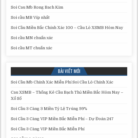
Soi Cau Mb Rong Bach Kim
Soi cầu MB Víp nhất
Soi Cầu Miền Bắc Chính Xác 100 – Cầu Lô XSMB Hôm Nay
Soi cầu MN chuẩn xác
Soi cầu MT chuẩn xác
BÀI VIẾT MỚI
Soi Cầu Mb Chính Xác Miễn Phí Soi Cầu Lô Chính Xác
Cau XSMB – Thống Kê Cầu Bạch Thủ Miền Bắc Hôm Nay –
Xổ Số
Soi Cầu 3 Càng 3 Miền Tỷ Lệ Trúng 99%
Soi Cầu 3 Càng VIP Miền Bắc Miễn Phí – Dự Đoán 247
Soi Cầu 3 Càng VIP Miền Bắc Miễn Phí