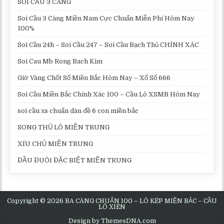
SOI CẦU 3 CÀNG
Soi Cầu 3 Càng Miền Nam Cực Chuẩn Miễn Phí Hôm Nay
100%
Soi Cầu 24h – Soi Cầu 247 – Soi Cầu Bạch Thủ CHÍNH XÁC
Soi Cau Mb Rong Bach Kim
Giờ Vàng Chốt Số Miền Bắc Hôm Nay – Xổ Số 666
Soi Cầu Miền Bắc Chính Xác 100 – Cầu Lô XSMB Hôm Nay
soi cầu xs chuẩn dàn đề 6 con miền bắc
SONG THỦ LÔ MIỀN TRUNG
XÍU CHỦ MIỀN TRUNG
ĐẦU ĐUÔI ĐẶC BIỆT MIỀN TRUNG
Copyright © 2026 BA CÀNG CHUẨN 100 – LÔ KÉP MIỀN BẮC – CẦU
LÔ XIÊN
Design by ThemesDNA.com