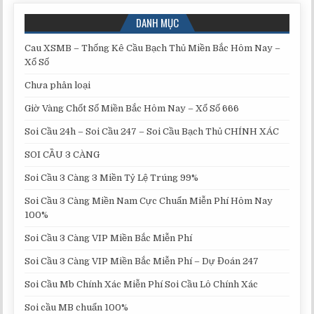
DANH MỤC
Cau XSMB – Thống Kê Cầu Bạch Thủ Miền Bắc Hôm Nay –
Xổ Số
Chưa phân loại
Giờ Vàng Chốt Số Miền Bắc Hôm Nay – Xổ Số 666
Soi Cầu 24h – Soi Cầu 247 – Soi Cầu Bạch Thủ CHÍNH XÁC
SOI CẦU 3 CÀNG
Soi Cầu 3 Càng 3 Miền Tỷ Lệ Trúng 99%
Soi Cầu 3 Càng Miền Nam Cực Chuẩn Miễn Phí Hôm Nay
100%
Soi Cầu 3 Càng VIP Miền Bắc Miễn Phí
Soi Cầu 3 Càng VIP Miền Bắc Miễn Phí – Dự Đoán 247
Soi Cầu Mb Chính Xác Miễn Phí Soi Cầu Lô Chính Xác
Soi cầu MB chuẩn 100%