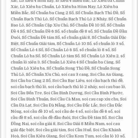
xác, Lô xiên 4 hôm nay, lô xiên 4 miền bắc, Lô Xiên ba Chính
Xác, Lô Xiên ba Chuẩn, Lô Xiên ba Hôm Nay, Lô Xiên ba
Miền Bắc, Số Chuẩn ba Càng 2 Số, Số Chuẩn Bạch Thủ Đề, Số
Chuẩn Bạch Thủ Lô, Số Chuẩn Bạch Thủ Lô 2 Nháy, Số Chuẩn
Bao Lô, Số Chuẩn Cặp Xỉu Chủ, Số Chuẩn Đề 10 Số, Số Chuẩn
Đề 4 Số, Số Chuẩn Đề 6 Số, số chuẩn đề 8 số, Số Chuẩn Đề Đầu
Đuôi, Số Chuẩn Đề tám Số, số chuẩn giải 8, Số Chuẩn Giải Đặc
Biệt, Số Chuẩn Giải tám, Số Chuẩn Lô 10 Số, số chuẩn lô 3 số,
Số Chuẩn Lô 4 Số, Số Chuẩn Lô 6 Số, số chuẩn lô 8 số, Số
Chuẩn Lô ba Số, Số Chuẩn Lô tám Số, Số Chuẩn Lô Xiên 2, số
chuẩn lô xiên 3, Số Chuẩn Lô Xiên 4 Số Chuẩn ba Càng, Số
Chuẩn Lô Xiên ba, Số Chuẩn Song Thủ Đề, Số Chuẩn Song
Thủ Lô, Số Chuẩn Xỉu Chủ, soi cau 3 cang, Soi Cầu An Giang,
Soi Cầu ba Càng 2 Số, Soi Cầu Bạc Liêu, soi cầu bạch thủ đề,
soi cầu bạch thủ lô, soi cầu bạch thủ lô 2 nháy, soi cau bao lô,
Soi Cầu Bến Tre, Soi Cầu Bình Dương, Soi Cầu Bình Phước,
Soi Cầu Bình Thuận, Soi Cầu Cà Mau, soi cau cap xiu chu, Soi
Cầu Đà Lạt, Soi Cầu Đà Nẵng, Soi Cầu Đắc Lắc, Soi Cầu Đắc
Nông, soi cầu đề 10 số, soi cầu de 4 số, soi cầu đề 6 số, soi
cầu đề 8 số, soi cầu đề đầu đuôi, Soi Cầu Đề tám Số, Soi Cầu
Đồng Nai, soi cầu giải 8, Soi Cầu Giải 8 Miền Nam, soi cau
giải đặc biệt, Soi cầu giải tám, Soi Cầu Huế, Soi Cầu Khánh
Hoà, Soi Cầu Kiên Giang, Soi Cầu Kom Tum, soi cầu lô 10 số,