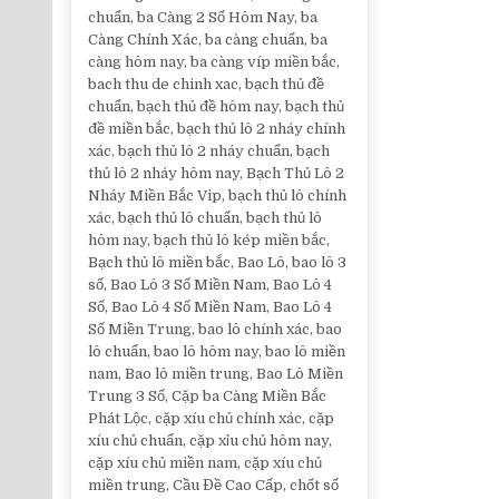
chuẩn, ba Càng 2 Số Hôm Nay, ba
Càng Chính Xác, ba càng chuẩn, ba
càng hôm nay, ba càng víp miền bắc,
bach thu de chinh xac, bạch thủ đề
chuẩn, bạch thủ đề hôm nay, bạch thủ
đề miền bắc, bạch thủ lô 2 nháy chính
xác, bạch thủ lô 2 nháy chuẩn, bạch
thủ lô 2 nháy hôm nay, Bạch Thủ Lô 2
Nháy Miền Bắc Vip, bạch thủ lô chính
xác, bạch thủ lô chuẩn, bạch thủ lô
hôm nay, bạch thủ lô kép miền bắc,
Bạch thủ lô miền bắc, Bao Lô, bao lô 3
số, Bao Lô 3 Số Miền Nam, Bao Lô 4
Số, Bao Lô 4 Số Miền Nam, Bao Lô 4
Số Miền Trung, bao lô chính xác, bao
lô chuẩn, bao lô hôm nay, bao lô miền
nam, Bao lô miền trung, Bao Lô Miền
Trung 3 Số, Cặp ba Càng Miền Bắc
Phát Lộc, cặp xíu chủ chính xác, cặp
xíu chủ chuẩn, cặp xỉu chủ hôm nay,
cặp xíu chủ miền nam, cặp xíu chủ
miền trung, Cầu Đề Cao Cấp, chốt số