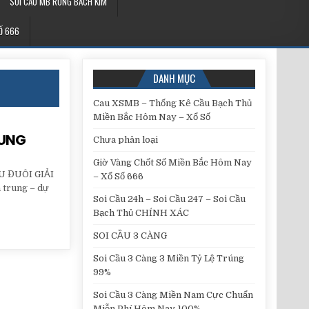
SOI CAU MB RONG BACH KIM
Ố 666
DANH MỤC
Cau XSMB – Thống Kê Cầu Bạch Thủ
Miền Bắc Hôm Nay – Xổ Số
RUNG
Chưa phân loại
Giờ Vàng Chốt Số Miền Bắc Hôm Nay
U ĐUÔI GIẢI
– Xổ Số 666
 trung – dự
Soi Cầu 24h – Soi Cầu 247 – Soi Cầu
Bạch Thủ CHÍNH XÁC
SOI CẦU 3 CÀNG
Soi Cầu 3 Càng 3 Miền Tỷ Lệ Trúng
99%
Soi Cầu 3 Càng Miền Nam Cực Chuẩn
Miễn Phí Hôm Nay 100%