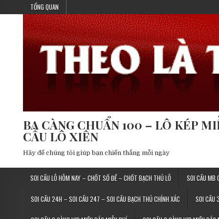
Skip
TỔNG QUAN
to
content
BA CÀNG CHUẨN 100 – LÔ KÉP MI
CẦU LÔ XIÊN
Hãy để chúng tôi giúp bạn chiến thắng mỗi ngày
SOI CẦU LÔ HÔM NAY – CHỐT SỐ ĐỀ – CHỐT BẠCH THỦ LÔ
SOI CẦU MB
SOI CẦU 24H – SOI CẦU 247 – SOI CẦU BẠCH THỦ CHÍNH XÁC
SOI CẦU 