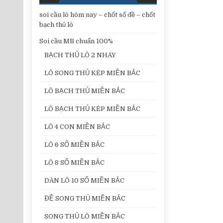
soi cầu lô hôm nay – chốt số đề – chốt
bạch thủ lô
Soi cầu MB chuẩn 100%
BẠCH THỦ LÔ 2 NHÁY
LÔ SONG THỦ KÉP MIỀN BẮC
LÔ BẠCH THỦ MIỀN BẮC
LÔ BẠCH THỦ KÉP MIỀN BẮC
LÔ 4 CON MIỀN BẮC
LÔ 6 SỐ MIỀN BẮC
LÔ 8 SỐ MIỀN BẮC
DÀN LÔ 10 SỐ MIỀN BẮC
ĐỀ SONG THỦ MIỀN BẮC
SONG THỦ LÔ MIỀN BẮC