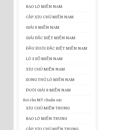
BAO LÔ MIỀN NAM
CẶP XÍU CHỦ MIỀN NAM
GIẢI 8 MIỀN NAM
GIẢI ĐẶC BIỆT MIỀN NAM
ĐẦU ĐUÔI ĐẶC BIỆT MIỀN NAM
LÔ 3 SỐ MIỀN NAM
XÍU CHỦ MIỀN NAM
SONG THỦ LÔ MIỀN NAM
ĐUÔI GIẢI 8 MIỀN NAM
Soi cầu MT chuẩn xác
XÍU CHỦ MIỀN TRUNG
BAO LÔ MIỀN TRUNG
CẶP XÍU CHỦ MIỀN TRUNG