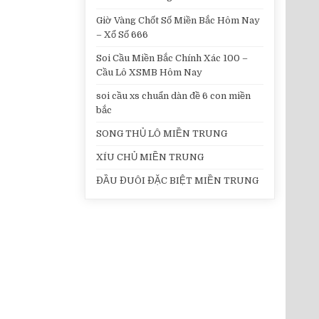
Giờ Vàng Chốt Số Miền Bắc Hôm Nay
– Xổ Số 666
Soi Cầu Miền Bắc Chính Xác 100 –
Cầu Lô XSMB Hôm Nay
soi cầu xs chuẩn dàn đề 6 con miền
bắc
SONG THỦ LÔ MIỀN TRUNG
XÍU CHỦ MIỀN TRUNG
ĐẦU ĐUÔI ĐẶC BIỆT MIỀN TRUNG