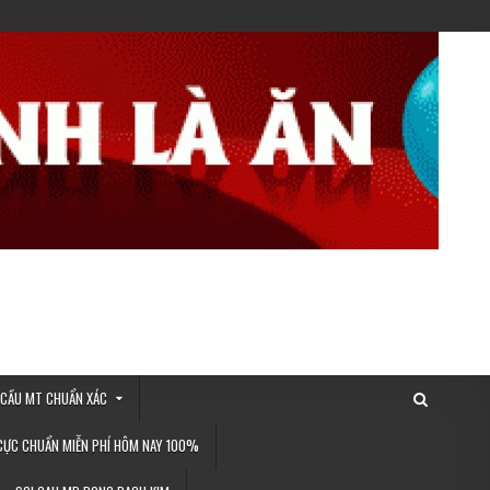
 CẦU MT CHUẨN XÁC
 CỰC CHUẨN MIỄN PHÍ HÔM NAY 100%