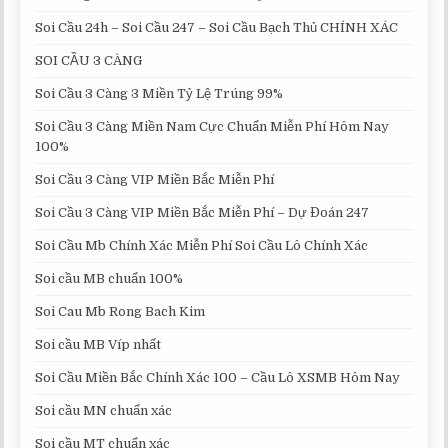
Soi Cầu 24h – Soi Cầu 247 – Soi Cầu Bạch Thủ CHÍNH XÁC
SOI CẦU 3 CÀNG
Soi Cầu 3 Càng 3 Miền Tỷ Lệ Trúng 99%
Soi Cầu 3 Càng Miền Nam Cực Chuẩn Miễn Phí Hôm Nay
100%
Soi Cầu 3 Càng VIP Miền Bắc Miễn Phí
Soi Cầu 3 Càng VIP Miền Bắc Miễn Phí – Dự Đoán 247
Soi Cầu Mb Chính Xác Miễn Phí Soi Cầu Lô Chính Xác
Soi cầu MB chuẩn 100%
Soi Cau Mb Rong Bach Kim
Soi cầu MB Víp nhất
Soi Cầu Miền Bắc Chính Xác 100 – Cầu Lô XSMB Hôm Nay
Soi cầu MN chuẩn xác
Soi cầu MT chuẩn xác