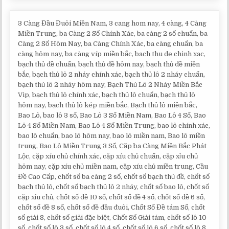
3 Càng Đầu Đuôi Miền Nam, 3 cang hom nay, 4 càng, 4 Càng
Miền Trung, ba Càng 2 Số Chính Xác, ba càng 2 số chuẩn, ba
Càng 2 Số Hôm Nay, ba Càng Chính Xác, ba càng chuẩn, ba
càng hôm nay, ba càng víp miền bắc, bach thu de chinh xac,
bạch thủ đề chuẩn, bạch thủ đề hôm nay, bạch thủ đề miền
bắc, bạch thủ lô 2 nháy chính xác, bạch thủ lô 2 nháy chuẩn,
bạch thủ lô 2 nháy hôm nay, Bạch Thủ Lô 2 Nháy Miền Bắc
Vip, bạch thủ lô chính xác, bạch thủ lô chuẩn, bạch thủ lô
hôm nay, bạch thủ lô kép miền bắc, Bạch thủ lô miền bắc,
Bao Lô, bao lô 3 số, Bao Lô 3 Số Miền Nam, Bao Lô 4 Số, Bao
Lô 4 Số Miền Nam, Bao Lô 4 Số Miền Trung, bao lô chính xác,
bao lô chuẩn, bao lô hôm nay, bao lô miền nam, Bao lô miền
trung, Bao Lô Miền Trung 3 Số, Cặp ba Càng Miền Bắc Phát
Lộc, cặp xíu chủ chính xác, cặp xíu chủ chuẩn, cặp xỉu chủ
hôm nay, cặp xíu chủ miền nam, cặp xíu chủ miền trung, Cầu
Đề Cao Cấp, chốt số ba càng 2 số, chốt số bạch thủ đề, chốt số
bạch thủ lô, chốt số bạch thủ lô 2 nháy, chốt số bao lô, chốt số
cặp xỉu chủ, chốt số đề 10 số, chốt số đề 4 số, chốt số đề 6 số,
chốt số đề 8 số, chốt số đề đầu đuôi, Chốt Số Đề tám Số, chốt
số giải 8, chốt số giải đặc biệt, Chốt Số Giải tám, chốt số lô 10
số, chốt số lô 3 số, chốt số lô 4 số, chốt số lô 6 số, chốt số lô 8