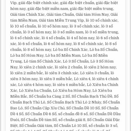
Vip, giải đặc biệt chính xác, giải đặc biệt chuẩn, giải đặc biệt
hôm nay, giải đặc biệt miền nam, giải đặc biệt miền trung,
Giải tám Chính Xác, Giải tám Chuẩn, Giải tám Hôm Nay, Giải
tám Miền Nam, Giải tám Miền Trung Vip, lô 10 số chính xác,
lô 10 số chuẩn, lô 10 số hôm nay, lô 3 số chính xác, lô 3 số
chuẩn, lô 3 số hôm nay, lô 3 số miền nam, lô 3 số miền trung,
lô 4 số chính xác, lô 4 số chuẩn, lô 4 số hôm nay, lô 6 số chính
xác, lô 6 số chuẩn, lô 6 số hôm nay, lô 8 số chính xác, lô 8 số
chuẩn, lô 8 số hôm nay, Lô ba Số Chính Xác, Lô ba Số Chuẩn,
Lô ba Số Hôm Nay, Lô ba Số Miền Nam, Lô ba Số Miền
Trung, Lô tám Số Chính Xác, Lô 3 Số Chuẩn, Lô 3 Số Hôm
Nay, lô xiên 2 chính xác, lô xiên 2 chuẩn, lô xiên 2 hôm nay,
lô xiên 2 miền bắc, lô xiên 3 chính xác, Lô xiên 3 chuẩn, lô
xiên 3 hôm nay, lô xiên 3 miền bắc, Lô xiên 4, lô xiên 4 chính
xác, Lô xiên 4 hôm nay, lô xiên 4 miền bắc, Lô Xiên ba Chính
Xác, Lô Xiên ba Chuẩn, Lô Xiên ba Hôm Nay, Lô Xiên ba
Miền Bắc, Số Chuẩn ba Càng 2 Số, Số Chuẩn Bạch Thủ Đề, Số
Chuẩn Bạch Thủ Lô, Số Chuẩn Bạch Thủ Lô 2 Nháy, Số Chuẩn
Bao Lô, Số Chuẩn Cặp Xỉu Chủ, Số Chuẩn Đề 10 Số, Số Chuẩn
Đề 4 Số, Số Chuẩn Đề 6 Số, số chuẩn đề 8 số, Số Chuẩn Đề Đầu
Đuôi, Số Chuẩn Đề tám Số, số chuẩn giải 8, Số Chuẩn Giải Đặc
Biệt, Số Chuẩn Giải tám, Số Chuẩn Lô 10 Số, số chuẩn lô 3 số,