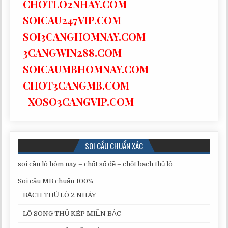
CHOTLO2NHAY.COM
SOICAU247VIP.COM
SOI3CANGHOMNAY.COM
3CANGWIN288.COM
SOICAUMBHOMNAY.COM
CHOT3CANGMB.COM
XOSO3CANGVIP.COM
SOI CẦU CHUẨN XÁC
soi cầu lô hôm nay – chốt số đề – chốt bạch thủ lô
Soi cầu MB chuẩn 100%
BẠCH THỦ LÔ 2 NHÁY
LÔ SONG THỦ KÉP MIỀN BẮC