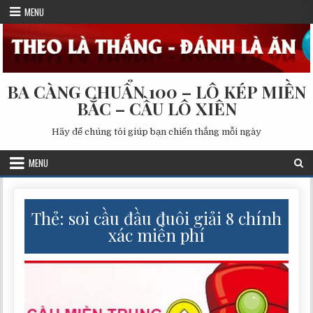
Skip
MENU
to
content
BA CÀNG CHUẨN 100 – LÔ KÉP MIỀN
BẮC – CẦU LÔ XIÊN
Hãy để chúng tôi giúp bạn chiến thắng mỗi ngày
MENU
Thẻ:
soi cầu đầu đuôi giải 8 chính
xác miễn phí