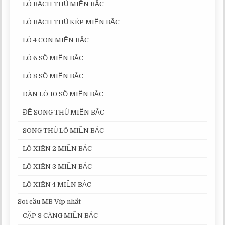
LÔ BẠCH THỦ MIỀN BẮC
LÔ BẠCH THỦ KÉP MIỀN BẮC
LÔ 4 CON MIỀN BẮC
LÔ 6 SỐ MIỀN BẮC
LÔ 8 SỐ MIỀN BẮC
DÀN LÔ 10 SỐ MIỀN BẮC
ĐỀ SONG THỦ MIỀN BẮC
SONG THỦ LÔ MIỀN BẮC
LÔ XIÊN 2 MIỀN BẮC
LÔ XIÊN 3 MIỀN BẮC
LÔ XIÊN 4 MIỀN BẮC
Soi cầu MB Víp nhất
CẶP 3 CÀNG MIỀN BẮC