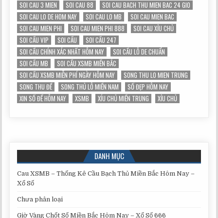
SOI CAU 3 MIEN
SOI CAU 88
SOI CAU BACH THU MIEN BAC 24 GIO
SOI CAU LO DE HOM NAY
SOI CAU LO MB
SOI CAU MIEN BAC
SOI CAU MIEN PHI
SOI CAU MIEN PHI 888
SOI CAU XỈU CHỦ
SOI CẦU VIP
SOI CẦU
SOI CẦU 247
SOI CẦU CHÍNH XÁC NHẤT HÔM NAY
SOI CẦU LÔ DE CHUẨN
SOI CẦU MB
SOI CẦU XSMB MIỀN BẮC
SOI CẦU XSMB MIỄN PHÍ NGÀY HÔM NAY
SONG THU LO MIEN TRUNG
SONG THU ĐỀ
SONG THỦ LÔ MIỀN NAM
SỐ ĐẸP HÔM NAY
XIN SỐ ĐỀ HÔM NAY
XSMB
XÍU CHỦ MIỀN TRUNG
XỈU CHỦ
DANH MỤC
Cau XSMB – Thống Kê Cầu Bạch Thủ Miền Bắc Hôm Nay –
Xổ Số
Chưa phân loại
Giờ Vàng Chốt Số Miền Bắc Hôm Nay – Xổ Số 666