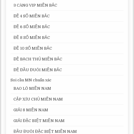
3 CÀNG VIP MIỀN BẮC
ĐỀ 4 SỐ MIỀN BẮC
ĐỀ 6 SỐ MIỀN BẮC
ĐỀ 8 SỐ MIỀN BẮC
ĐỀ 10 SỐ MIỀN BẮC
ĐỀ BẠCH THỦ MIỀN BẮC
ĐỀ ĐẦU ĐUÔI MIỀN BẮC
Soi cầu MN chuẩn xác
BAO LÔ MIỀN NAM
CẶP XÍU CHỦ MIỀN NAM
GIẢI 8 MIỀN NAM
GIẢI ĐẶC BIỆT MIỀN NAM
ĐẦU ĐUÔI ĐẶC BIỆT MIỀN NAM