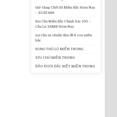
Giờ Vàng Chốt Số Miền Bắc Hôm Nay
– Xổ Số 666
Soi Cầu Miền Bắc Chính Xác 100 –
Cầu Lô XSMB Hôm Nay
soi cầu xs chuẩn dàn đề 6 con miền
bắc
SONG THỦ LÔ MIỀN TRUNG
XÍU CHỦ MIỀN TRUNG
ĐẦU ĐUÔI ĐẶC BIỆT MIỀN TRUNG