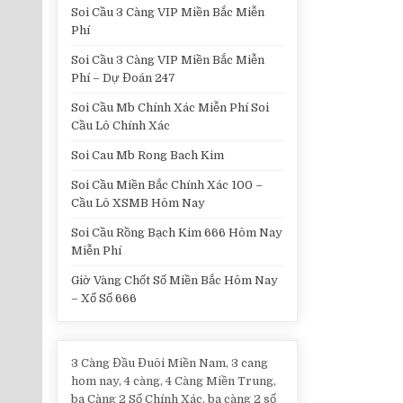
Soi Cầu 3 Càng VIP Miền Bắc Miễn
Phí
Soi Cầu 3 Càng VIP Miền Bắc Miễn
Phí – Dự Đoán 247
Soi Cầu Mb Chính Xác Miễn Phí Soi
Cầu Lô Chính Xác
Soi Cau Mb Rong Bach Kim
Soi Cầu Miền Bắc Chính Xác 100 –
Cầu Lô XSMB Hôm Nay
Soi Cầu Rồng Bạch Kim 666 Hôm Nay
Miễn Phí
Giờ Vàng Chốt Số Miền Bắc Hôm Nay
– Xổ Số 666
3 Càng Đầu Đuôi Miền Nam, 3 cang
hom nay, 4 càng, 4 Càng Miền Trung,
ba Càng 2 Số Chính Xác, ba càng 2 số