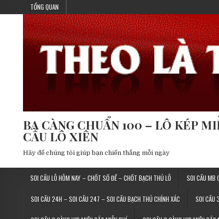
Skip
TỔNG QUAN
to
content
BA CÀNG CHUẨN 100 – LÔ KÉP MI
CẦU LÔ XIÊN
Hãy để chúng tôi giúp bạn chiến thắng mỗi ngày
SOI CẦU LÔ HÔM NAY – CHỐT SỐ ĐỀ – CHỐT BẠCH THỦ LÔ
SOI CẦU MB
SOI CẦU 24H – SOI CẦU 247 – SOI CẦU BẠCH THỦ CHÍNH XÁC
SOI CẦU 