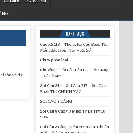
SOI CAU MB RONG BACH KIM
Ố 666
DANH MỤC
Cau XSMB – Thống Kê Cầu Bạch Thủ
Miền Bắc Hôm Nay – Xổ Số
Chưa phân loại
Giờ Vàng Chốt Số Miền Bắc Hôm Nay
oi cầu và dự
– Xổ Số 666
Soi Cầu 24h – Soi Cầu 247 – Soi Cầu
Bạch Thủ CHÍNH XÁC
SOI CẦU 3 CÀNG
Soi Cầu 3 Càng 3 Miền Tỷ Lệ Trúng
99%
Soi Cầu 3 Càng Miền Nam Cực Chuẩn
Miễn Phí Hôm Nay 100%