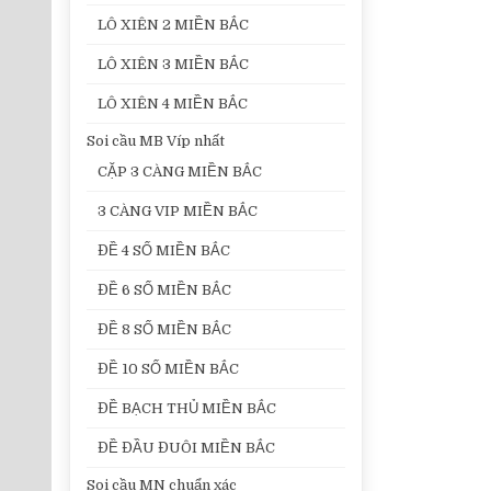
LÔ XIÊN 2 MIỀN BẮC
LÔ XIÊN 3 MIỀN BẮC
LÔ XIÊN 4 MIỀN BẮC
Soi cầu MB Víp nhất
CẶP 3 CÀNG MIỀN BẮC
3 CÀNG VIP MIỀN BẮC
ĐỀ 4 SỐ MIỀN BẮC
ĐỀ 6 SỐ MIỀN BẮC
ĐỀ 8 SỐ MIỀN BẮC
ĐỀ 10 SỐ MIỀN BẮC
ĐỀ BẠCH THỦ MIỀN BẮC
ĐỀ ĐẦU ĐUÔI MIỀN BẮC
Soi cầu MN chuẩn xác