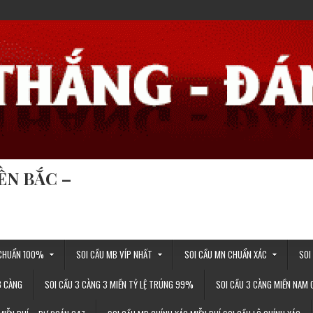
ỀN BẮC –
 CHUẨN 100%
SOI CẦU MB VÍP NHẤT
SOI CẦU MN CHUẨN XÁC
SOI
3 CÀNG
SOI CẦU 3 CÀNG 3 MIỀN TỶ LỆ TRÚNG 99%
SOI CẦU 3 CÀNG MIỀN NAM