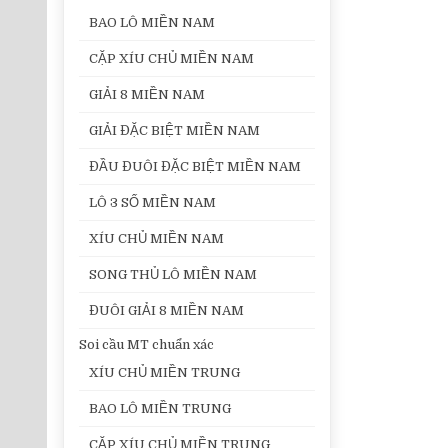
BAO LÔ MIỀN NAM
CẶP XÍU CHỦ MIỀN NAM
GIẢI 8 MIỀN NAM
GIẢI ĐẶC BIỆT MIỀN NAM
ĐẦU ĐUÔI ĐẶC BIỆT MIỀN NAM
LÔ 3 SỐ MIỀN NAM
XÍU CHỦ MIỀN NAM
SONG THỦ LÔ MIỀN NAM
ĐUÔI GIẢI 8 MIỀN NAM
Soi cầu MT chuẩn xác
XÍU CHỦ MIỀN TRUNG
BAO LÔ MIỀN TRUNG
CẶP XÍU CHỦ MIỀN TRUNG