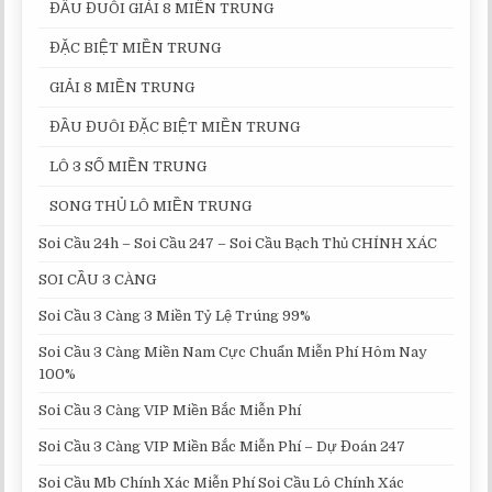
ĐẦU ĐUÔI GIẢI 8 MIỀN TRUNG
ĐẶC BIỆT MIỀN TRUNG
GIẢI 8 MIỀN TRUNG
ĐẦU ĐUÔI ĐẶC BIỆT MIỀN TRUNG
LÔ 3 SỐ MIỀN TRUNG
SONG THỦ LÔ MIỀN TRUNG
Soi Cầu 24h – Soi Cầu 247 – Soi Cầu Bạch Thủ CHÍNH XÁC
SOI CẦU 3 CÀNG
Soi Cầu 3 Càng 3 Miền Tỷ Lệ Trúng 99%
Soi Cầu 3 Càng Miền Nam Cực Chuẩn Miễn Phí Hôm Nay
100%
Soi Cầu 3 Càng VIP Miền Bắc Miễn Phí
Soi Cầu 3 Càng VIP Miền Bắc Miễn Phí – Dự Đoán 247
Soi Cầu Mb Chính Xác Miễn Phí Soi Cầu Lô Chính Xác