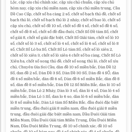
Lộc, cặp xíu chủ chính xác, cặp xíu chủ chuẩn, cặp xỉu chủ
hôm nay, cặp xíu chủ miền nam, cặp xíu chủ miền trung, Cầu
Đề Cao Cấp, chốt số ba càng 2 số, chốt số bạch thủ đề, chốt số
bạch thủ lô, chốt số bạch thủ lô 2 nháy, chốt số bao lô, chốt số
cặp xỉu chủ, chốt số đề 10 số, chốt số đề 4 số, chốt số đề 6 số,
chốt số đề 8 số, chốt số đề đầu đuôi, Chốt Số Đề tám Số, chốt
số giải 8, chốt số giải đặc biệt, Chốt Số Giải tám, chốt số lô 10
số, chốt số lô 3 số, chốt số lô 4 số, chốt số lô 6 số, chốt số lô 8
số, Chốt Số Lô ba Số, Chốt Số Lô tám Số, chốt số lô xiên 2,
chốt số lô xiên 3, chốt số lô xiên 4 chốt số ba càng, Chốt Số Lô
Xiên ba, chốt số song thủ đề, chốt số song thủ lô, chốt số xỉu
chủ, Chuyên Gia Soi Cầu, dàn đề 10 số miền bắc, Dàn Đề 12
Số, dan đề 2 số, Dàn Đề 3 Số, Dàn Đề 30 Số, Dàn đề 4 SỐ, dàn
đề 4 số miền bắc, dàn đề 6 số, Dàn đề 6 số miền Bắc, dàn đề 8
số, dàn đề 8 số miền bắc, Dàn Đề 12 Số Miền Bắc, dàn lô 10 số
miền bắc, Dàn Lô 2 Nháy, Dàn lô 3 số, dàn lô 4 số, Dàn lô 4 số
miền bắc, Dàn Lô 5 Số, dan lo 6 so, dàn lô 6 số miền bắc, dàn
lô 8 số miền bắc, Dàn Lô tám Số Miền Bắc, đầu đuôi đặc biệt
miền trung, đầu đuôi giải 8 miền nam, đầu đuôi giải 8 miền
trung, đầu đuôi giải đặc biệt miền nam, Đầu Đuôi Giải tám
Miền Nam, Đầu Đuôi Giải tám Miền Trung, Đầu Đuôi Miền
Nam, Đầu Đuôi Miền Trung, đề 10 số chính xác, đề 10 số
chuẩn, đề 10 số hôm nay, đề 4 số chính xác, đề 4 số chuẩn, đề