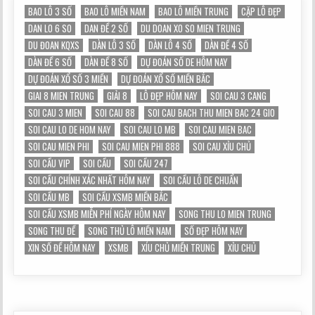
BAO LÔ 3 SỐ
BAO LÔ MIỀN NAM
BAO LÔ MIỀN TRUNG
CẶP LÔ ĐẸP
DAN LO 6 SO
DAN ĐỀ 2 SỐ
DU DOAN XO SO MIEN TRUNG
DU ĐOAN KQXS
DÀN LÔ 3 SỐ
DÀN LÔ 4 SỐ
DÀN ĐỀ 4 SỐ
DÀN ĐỀ 6 SỐ
DÀN ĐỀ 8 SỐ
DỰ ĐOÁN SỐ DE HÔM NAY
DỰ ĐOÁN XỔ SỐ 3 MIỀN
DỰ ĐOÁN XỔ SỐ MIỀN BẮC
GIAI 8 MIEN TRUNG
GIẢI 8
LÔ ĐẸP HÔM NAY
SOI CAU 3 CANG
SOI CAU 3 MIEN
SOI CAU 88
SOI CAU BACH THU MIEN BAC 24 GIO
SOI CAU LO DE HOM NAY
SOI CAU LO MB
SOI CAU MIEN BAC
SOI CAU MIEN PHI
SOI CAU MIEN PHI 888
SOI CAU XỈU CHỦ
SOI CẦU VIP
SOI CẦU
SOI CẦU 247
SOI CẦU CHÍNH XÁC NHẤT HÔM NAY
SOI CẦU LÔ DE CHUẨN
SOI CẦU MB
SOI CẦU XSMB MIỀN BẮC
SOI CẦU XSMB MIỄN PHÍ NGÀY HÔM NAY
SONG THU LO MIEN TRUNG
SONG THU ĐỀ
SONG THỦ LÔ MIỀN NAM
SỐ ĐẸP HÔM NAY
XIN SỐ ĐỀ HÔM NAY
XSMB
XÍU CHỦ MIỀN TRUNG
XỈU CHỦ