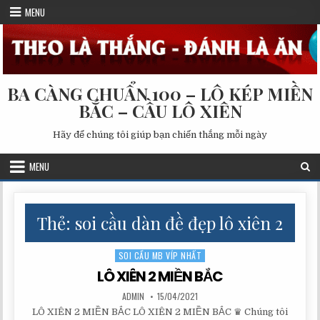
Skip
MENU
to
content
BA CÀNG CHUẨN 100 – LÔ KÉP MIỀN
BẮC – CẦU LÔ XIÊN
Hãy để chúng tôi giúp bạn chiến thắng mỗi ngày
MENU
Thẻ:
soi cầu dàn đề đẹp lô xiên 2
SOI CẦU MB VÍP NHẤT
Posted
in
LÔ XIÊN 2 MIỀN BẮC
AUTHOR:
PUBLISHED
ADMIN
15/04/2021
DATE:
LÔ XIÊN 2 MIỀN BẮC LÔ XIÊN 2 MIỀN BẮC ♛ Chúng tôi