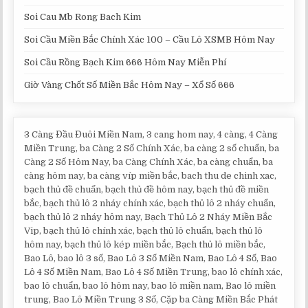
Soi Cau Mb Rong Bach Kim
Soi Cầu Miền Bắc Chính Xác 100 – Cầu Lô XSMB Hôm Nay
Soi Cầu Rồng Bạch Kim 666 Hôm Nay Miễn Phí
Giờ Vàng Chốt Số Miền Bắc Hôm Nay – Xổ Số 666
3 Càng Đầu Đuôi Miền Nam, 3 cang hom nay, 4 càng, 4 Càng
Miền Trung, ba Càng 2 Số Chính Xác, ba càng 2 số chuẩn, ba
Càng 2 Số Hôm Nay, ba Càng Chính Xác, ba càng chuẩn, ba
càng hôm nay, ba càng víp miền bắc, bach thu de chinh xac,
bạch thủ đề chuẩn, bạch thủ đề hôm nay, bạch thủ đề miền
bắc, bạch thủ lô 2 nháy chính xác, bạch thủ lô 2 nháy chuẩn,
bạch thủ lô 2 nháy hôm nay, Bạch Thủ Lô 2 Nháy Miền Bắc
Vip, bạch thủ lô chính xác, bạch thủ lô chuẩn, bạch thủ lô
hôm nay, bạch thủ lô kép miền bắc, Bạch thủ lô miền bắc,
Bao Lô, bao lô 3 số, Bao Lô 3 Số Miền Nam, Bao Lô 4 Số, Bao
Lô 4 Số Miền Nam, Bao Lô 4 Số Miền Trung, bao lô chính xác,
bao lô chuẩn, bao lô hôm nay, bao lô miền nam, Bao lô miền
trung, Bao Lô Miền Trung 3 Số, Cặp ba Càng Miền Bắc Phát