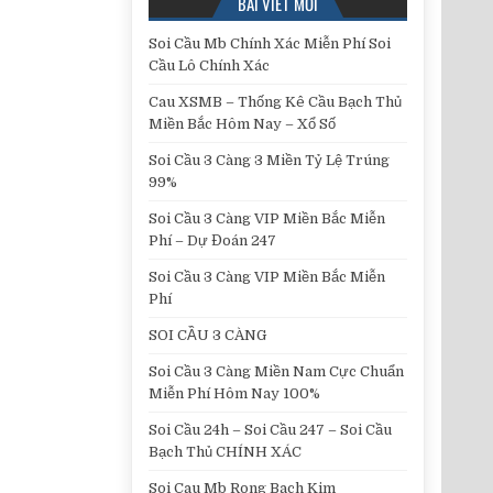
BÀI VIẾT MỚI
Soi Cầu Mb Chính Xác Miễn Phí Soi
Cầu Lô Chính Xác
Cau XSMB – Thống Kê Cầu Bạch Thủ
Miền Bắc Hôm Nay – Xổ Số
Soi Cầu 3 Càng 3 Miền Tỷ Lệ Trúng
99%
Soi Cầu 3 Càng VIP Miền Bắc Miễn
Phí – Dự Đoán 247
Soi Cầu 3 Càng VIP Miền Bắc Miễn
Phí
SOI CẦU 3 CÀNG
Soi Cầu 3 Càng Miền Nam Cực Chuẩn
Miễn Phí Hôm Nay 100%
Soi Cầu 24h – Soi Cầu 247 – Soi Cầu
Bạch Thủ CHÍNH XÁC
Soi Cau Mb Rong Bach Kim