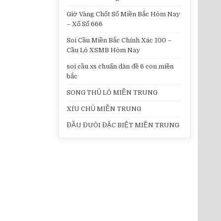
Giờ Vàng Chốt Số Miền Bắc Hôm Nay
– Xổ Số 666
Soi Cầu Miền Bắc Chính Xác 100 –
Cầu Lô XSMB Hôm Nay
soi cầu xs chuẩn dàn đề 6 con miền
bắc
SONG THỦ LÔ MIỀN TRUNG
XÍU CHỦ MIỀN TRUNG
ĐẦU ĐUÔI ĐẶC BIỆT MIỀN TRUNG