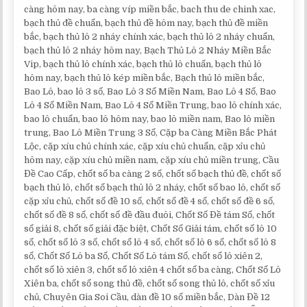
càng hôm nay, ba càng víp miền bắc, bach thu de chinh xac,
bạch thủ đề chuẩn, bạch thủ đề hôm nay, bạch thủ đề miền
bắc, bạch thủ lô 2 nháy chính xác, bạch thủ lô 2 nháy chuẩn,
bạch thủ lô 2 nháy hôm nay, Bạch Thủ Lô 2 Nháy Miền Bắc
Vip, bạch thủ lô chính xác, bạch thủ lô chuẩn, bạch thủ lô
hôm nay, bạch thủ lô kép miền bắc, Bạch thủ lô miền bắc,
Bao Lô, bao lô 3 số, Bao Lô 3 Số Miền Nam, Bao Lô 4 Số, Bao
Lô 4 Số Miền Nam, Bao Lô 4 Số Miền Trung, bao lô chính xác,
bao lô chuẩn, bao lô hôm nay, bao lô miền nam, Bao lô miền
trung, Bao Lô Miền Trung 3 Số, Cặp ba Càng Miền Bắc Phát
Lộc, cặp xíu chủ chính xác, cặp xíu chủ chuẩn, cặp xỉu chủ
hôm nay, cặp xíu chủ miền nam, cặp xíu chủ miền trung, Cầu
Đề Cao Cấp, chốt số ba càng 2 số, chốt số bạch thủ đề, chốt số
bạch thủ lô, chốt số bạch thủ lô 2 nháy, chốt số bao lô, chốt số
cặp xỉu chủ, chốt số đề 10 số, chốt số đề 4 số, chốt số đề 6 số,
chốt số đề 8 số, chốt số đề đầu đuôi, Chốt Số Đề tám Số, chốt
số giải 8, chốt số giải đặc biệt, Chốt Số Giải tám, chốt số lô 10
số, chốt số lô 3 số, chốt số lô 4 số, chốt số lô 6 số, chốt số lô 8
số, Chốt Số Lô ba Số, Chốt Số Lô tám Số, chốt số lô xiên 2,
chốt số lô xiên 3, chốt số lô xiên 4 chốt số ba càng, Chốt Số Lô
Xiên ba, chốt số song thủ đề, chốt số song thủ lô, chốt số xỉu
chủ, Chuyên Gia Soi Cầu, dàn đề 10 số miền bắc, Dàn Đề 12