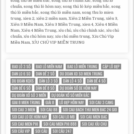
song thủ đề miền bắc, song thủ lô chính xác, song thủ lô
chuẩn, song thủ lô hôm nay, song thủ lô kép miền bắc, song
thủ lô miền bắc, song thủ lô miền nam, song thu lo mien
trung, xien 2, xiên 2 miền nam, Xiên 2 Miền Trung, xiên 3,
Xiên 3 Miền Nam, Xiên 3 Miền Trung, xien 4, Xiên 4 Miền
Nam, Xiên 4 Miền Trung, xỉu chủ, xỉu chủ chính xác, xỉu chủ
chuẩn, xỉu chủ hôm nay, xíu chủ miền trung, Xíu Chủ Vip
Miền Nam, XỈU CHỦ VIP MIỀN TRUNG
BAO LÔ 3 SỐ
BAO LÔ MIỀN NAM
BAO LÔ MIỀN TRUNG
CẶP LÔ ĐẸP
DAN LO 6 SO
DAN ĐỀ 2 SỐ
DU DOAN XO SO MIEN TRUNG
DU ĐOAN KQXS
DÀN LÔ 3 SỐ
DÀN LÔ 4 SỐ
DÀN ĐỀ 4 SỐ
DÀN ĐỀ 6 SỐ
DÀN ĐỀ 8 SỐ
DỰ ĐOÁN SỐ DE HÔM NAY
DỰ ĐOÁN XỔ SỐ 3 MIỀN
DỰ ĐOÁN XỔ SỐ MIỀN BẮC
GIAI 8 MIEN TRUNG
GIẢI 8
LÔ ĐẸP HÔM NAY
SOI CAU 3 CANG
SOI CAU 3 MIEN
SOI CAU 88
SOI CAU BACH THU MIEN BAC 24 GIO
SOI CAU LO DE HOM NAY
SOI CAU LO MB
SOI CAU MIEN BAC
SOI CAU MIEN PHI
SOI CAU MIEN PHI 888
SOI CAU XỈU CHỦ
SOI CẦU VIP
SOI CẦU
SOI CẦU 247