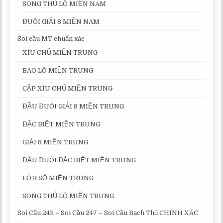
SONG THỦ LÔ MIỀN NAM
ĐUÔI GIẢI 8 MIỀN NAM
Soi cầu MT chuẩn xác
XÍU CHỦ MIỀN TRUNG
BAO LÔ MIỀN TRUNG
CẶP XÍU CHỦ MIỀN TRUNG
ĐẦU ĐUÔI GIẢI 8 MIỀN TRUNG
ĐẶC BIỆT MIỀN TRUNG
GIẢI 8 MIỀN TRUNG
ĐẦU ĐUÔI ĐẶC BIỆT MIỀN TRUNG
LÔ 3 SỐ MIỀN TRUNG
SONG THỦ LÔ MIỀN TRUNG
Soi Cầu 24h – Soi Cầu 247 – Soi Cầu Bạch Thủ CHÍNH XÁC