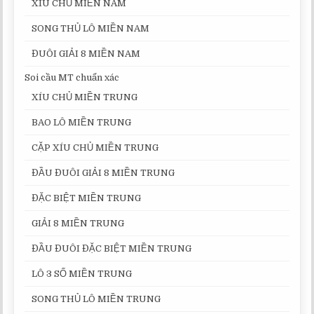
XÍU CHỦ MIỀN NAM
SONG THỦ LÔ MIỀN NAM
ĐUÔI GIẢI 8 MIỀN NAM
Soi cầu MT chuẩn xác
XÍU CHỦ MIỀN TRUNG
BAO LÔ MIỀN TRUNG
CẶP XÍU CHỦ MIỀN TRUNG
ĐẦU ĐUÔI GIẢI 8 MIỀN TRUNG
ĐẶC BIỆT MIỀN TRUNG
GIẢI 8 MIỀN TRUNG
ĐẦU ĐUÔI ĐẶC BIỆT MIỀN TRUNG
LÔ 3 SỐ MIỀN TRUNG
SONG THỦ LÔ MIỀN TRUNG