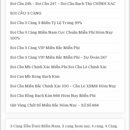
Soi Cầu 24h – Soi Cầu 247 – Soi Cầu Bạch Thủ CHÍNH XÁC
SOI CẦU 3 CÀNG
Soi Cầu 3 Càng 3 Miền Tỷ Lệ Trúng 99%
Soi Cầu 3 Càng Miền Nam Cực Chuẩn Miễn Phí Hôm Nay
100%
Soi Cầu 3 Càng VIP Miền Bắc Miễn Phí
Soi Cầu 3 Càng VIP Miền Bắc Miễn Phí – Dự Đoán 247
Soi Cầu Mb Chính Xác Miễn Phí Soi Cầu Lô Chính Xác
Soi Cau Mb Rong Bach Kim
Soi Cầu Miền Bắc Chính Xác 100 – Cầu Lô XSMB Hôm Nay
Soi Cầu Rồng Bạch Kim 666 Hôm Nay Miễn Phí
Giờ Vàng Chốt Số Miền Bắc Hôm Nay – Xổ Số 666
3 Càng Đầu Đuôi Miền Nam, 3 cang hom nay, 4 càng, 4 Càng