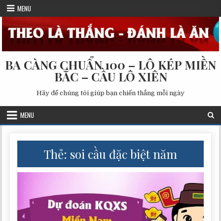
Skip
MENU
to
content
BA CÀNG CHUẨN 100 – LÔ KÉP MIỀN
BẮC – CẦU LÔ XIÊN
Hãy để chúng tôi giúp bạn chiến thắng mỗi ngày
MENU
Thẻ:
soi cầu đặc biệt năm