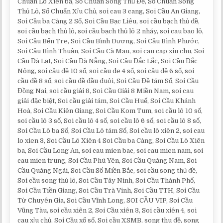
Chuẩn Lô Xiên ba, Số Chuẩn Song Thủ Đề, Số Chuẩn Song
Thủ Lô, Số Chuẩn Xỉu Chủ, soi cau 3 cang, Soi Cầu An Giang,
Soi Cầu ba Càng 2 Số, Soi Cầu Bạc Liêu, soi cầu bạch thủ đề,
soi cầu bạch thủ lô, soi cầu bạch thủ lô 2 nháy, soi cau bao lô,
Soi Cầu Bến Tre, Soi Cầu Bình Dương, Soi Cầu Bình Phước,
Soi Cầu Bình Thuận, Soi Cầu Cà Mau, soi cau cap xiu chu, Soi
Cầu Đà Lạt, Soi Cầu Đà Nẵng, Soi Cầu Đắc Lắc, Soi Cầu Đắc
Nông, soi cầu đề 10 số, soi cầu de 4 số, soi cầu đề 6 số, soi
cầu đề 8 số, soi cầu đề đầu đuôi, Soi Cầu Đề tám Số, Soi Cầu
Đồng Nai, soi cầu giải 8, Soi Cầu Giải 8 Miền Nam, soi cau
giải đặc biệt, Soi cầu giải tám, Soi Cầu Huế, Soi Cầu Khánh
Hoà, Soi Cầu Kiên Giang, Soi Cầu Kom Tum, soi cầu lô 10 số,
soi cầu lô 3 số, Soi cầu lô 4 số, soi cầu lô 6 số, soi cầu lô 8 số,
Soi Cầu Lô ba Số, Soi Cầu Lô tám Số, Soi cầu lô xiên 2, soi cau
lo xien 3, Soi Cầu Lô Xiên 4 Soi Cầu ba Càng, Soi Cầu Lô Xiên
ba, Soi Cầu Long An, soi cau mien bac, soi cau mien nam, soi
cau mien trung, Soi Cầu Phú Yên, Soi Cầu Quảng Nam, Soi
Cầu Quảng Ngãi, Soi Cầu Số Miền Bắc, soi cầu song thủ đề,
Soi cầu song thủ lô, Soi Cầu Tây Ninh, Soi Cầu Thành Phố,
Soi Cầu Tiền Giang, Soi Cầu Trà Vinh, Soi Cầu TTH, Soi Cầu
Từ Chuyên Gia, Soi Cầu Vĩnh Long, SOI CẦU VIP, Soi Cầu
Vũng Tàu, soi cầu xiên 2, Soi Cầu xiên 3, Soi cầu xiên 4, soi
cau xỉu chủ, Soi Cầu xổ số, Soi cầu XSMB, song thu đề, song