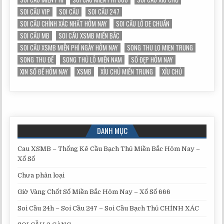
SOI CẦU VIP
SOI CẦU
SOI CẦU 247
SOI CẦU CHÍNH XÁC NHẤT HÔM NAY
SOI CẦU LÔ DE CHUẨN
SOI CẦU MB
SOI CẦU XSMB MIỀN BẮC
SOI CẦU XSMB MIỄN PHÍ NGÀY HÔM NAY
SONG THU LO MIEN TRUNG
SONG THU ĐỀ
SONG THỦ LÔ MIỀN NAM
SỐ ĐẸP HÔM NAY
XIN SỐ ĐỀ HÔM NAY
XSMB
XÍU CHỦ MIỀN TRUNG
XỈU CHỦ
DANH MỤC
Cau XSMB – Thống Kê Cầu Bạch Thủ Miền Bắc Hôm Nay –
Xổ Số
Chưa phân loại
Giờ Vàng Chốt Số Miền Bắc Hôm Nay – Xổ Số 666
Soi Cầu 24h – Soi Cầu 247 – Soi Cầu Bạch Thủ CHÍNH XÁC