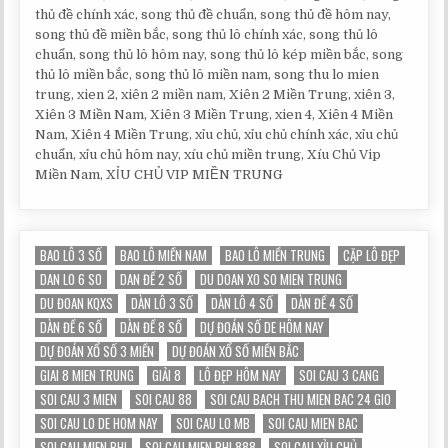
thủ đề chính xác, song thủ đề chuẩn, song thủ đề hôm nay,
song thủ đề miền bắc, song thủ lô chính xác, song thủ lô
chuẩn, song thủ lô hôm nay, song thủ lô kép miền bắc, song
thủ lô miền bắc, song thủ lô miền nam, song thu lo mien
trung, xien 2, xiên 2 miền nam, Xiên 2 Miền Trung, xiên 3,
Xiên 3 Miền Nam, Xiên 3 Miền Trung, xien 4, Xiên 4 Miền
Nam, Xiên 4 Miền Trung, xỉu chủ, xỉu chủ chính xác, xỉu chủ
chuẩn, xỉu chủ hôm nay, xíu chủ miền trung, Xíu Chủ Vip
Miền Nam, XỈU CHỦ VIP MIỀN TRUNG
BAO LÔ 3 SỐ
BAO LÔ MIỀN NAM
BAO LÔ MIỀN TRUNG
CẶP LÔ ĐẸP
DAN LO 6 SO
DAN ĐỀ 2 SỐ
DU DOAN XO SO MIEN TRUNG
DU ĐOAN KQXS
DÀN LÔ 3 SỐ
DÀN LÔ 4 SỐ
DÀN ĐỀ 4 SỐ
DÀN ĐỀ 6 SỐ
DÀN ĐỀ 8 SỐ
DỰ ĐOÁN SỐ DE HÔM NAY
DỰ ĐOÁN XỔ SỐ 3 MIỀN
DỰ ĐOÁN XỔ SỐ MIỀN BẮC
GIAI 8 MIEN TRUNG
GIẢI 8
LÔ ĐẸP HÔM NAY
SOI CAU 3 CANG
SOI CAU 3 MIEN
SOI CAU 88
SOI CAU BACH THU MIEN BAC 24 GIO
SOI CAU LO DE HOM NAY
SOI CAU LO MB
SOI CAU MIEN BAC
SOI CAU MIEN PHI
SOI CAU MIEN PHI 888
SOI CAU XỈU CHỦ