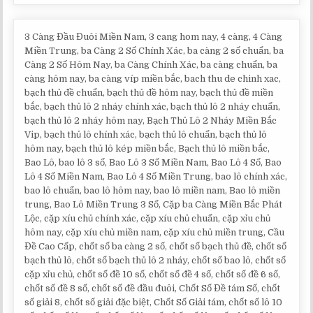
3 Càng Đầu Đuôi Miền Nam, 3 cang hom nay, 4 càng, 4 Càng
Miền Trung, ba Càng 2 Số Chính Xác, ba càng 2 số chuẩn, ba
Càng 2 Số Hôm Nay, ba Càng Chính Xác, ba càng chuẩn, ba
càng hôm nay, ba càng víp miền bắc, bach thu de chinh xac,
bạch thủ đề chuẩn, bạch thủ đề hôm nay, bạch thủ đề miền
bắc, bạch thủ lô 2 nháy chính xác, bạch thủ lô 2 nháy chuẩn,
bạch thủ lô 2 nháy hôm nay, Bạch Thủ Lô 2 Nháy Miền Bắc
Vip, bạch thủ lô chính xác, bạch thủ lô chuẩn, bạch thủ lô
hôm nay, bạch thủ lô kép miền bắc, Bạch thủ lô miền bắc,
Bao Lô, bao lô 3 số, Bao Lô 3 Số Miền Nam, Bao Lô 4 Số, Bao
Lô 4 Số Miền Nam, Bao Lô 4 Số Miền Trung, bao lô chính xác,
bao lô chuẩn, bao lô hôm nay, bao lô miền nam, Bao lô miền
trung, Bao Lô Miền Trung 3 Số, Cặp ba Càng Miền Bắc Phát
Lộc, cặp xíu chủ chính xác, cặp xíu chủ chuẩn, cặp xỉu chủ
hôm nay, cặp xíu chủ miền nam, cặp xíu chủ miền trung, Cầu
Đề Cao Cấp, chốt số ba càng 2 số, chốt số bạch thủ đề, chốt số
bạch thủ lô, chốt số bạch thủ lô 2 nháy, chốt số bao lô, chốt số
cặp xỉu chủ, chốt số đề 10 số, chốt số đề 4 số, chốt số đề 6 số,
chốt số đề 8 số, chốt số đề đầu đuôi, Chốt Số Đề tám Số, chốt
số giải 8, chốt số giải đặc biệt, Chốt Số Giải tám, chốt số lô 10