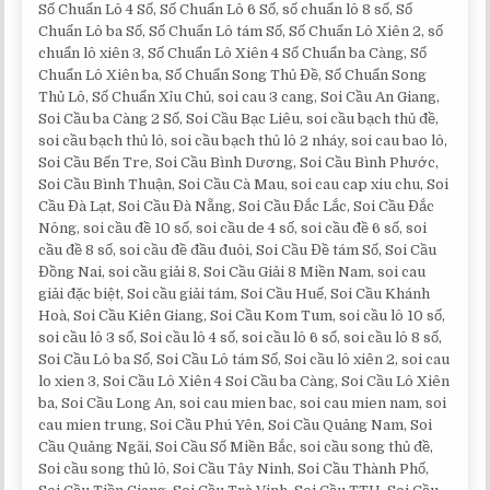
Số Chuẩn Lô 4 Số, Số Chuẩn Lô 6 Số, số chuẩn lô 8 số, Số
Chuẩn Lô ba Số, Số Chuẩn Lô tám Số, Số Chuẩn Lô Xiên 2, số
chuẩn lô xiên 3, Số Chuẩn Lô Xiên 4 Số Chuẩn ba Càng, Số
Chuẩn Lô Xiên ba, Số Chuẩn Song Thủ Đề, Số Chuẩn Song
Thủ Lô, Số Chuẩn Xỉu Chủ, soi cau 3 cang, Soi Cầu An Giang,
Soi Cầu ba Càng 2 Số, Soi Cầu Bạc Liêu, soi cầu bạch thủ đề,
soi cầu bạch thủ lô, soi cầu bạch thủ lô 2 nháy, soi cau bao lô,
Soi Cầu Bến Tre, Soi Cầu Bình Dương, Soi Cầu Bình Phước,
Soi Cầu Bình Thuận, Soi Cầu Cà Mau, soi cau cap xiu chu, Soi
Cầu Đà Lạt, Soi Cầu Đà Nẵng, Soi Cầu Đắc Lắc, Soi Cầu Đắc
Nông, soi cầu đề 10 số, soi cầu de 4 số, soi cầu đề 6 số, soi
cầu đề 8 số, soi cầu đề đầu đuôi, Soi Cầu Đề tám Số, Soi Cầu
Đồng Nai, soi cầu giải 8, Soi Cầu Giải 8 Miền Nam, soi cau
giải đặc biệt, Soi cầu giải tám, Soi Cầu Huế, Soi Cầu Khánh
Hoà, Soi Cầu Kiên Giang, Soi Cầu Kom Tum, soi cầu lô 10 số,
soi cầu lô 3 số, Soi cầu lô 4 số, soi cầu lô 6 số, soi cầu lô 8 số,
Soi Cầu Lô ba Số, Soi Cầu Lô tám Số, Soi cầu lô xiên 2, soi cau
lo xien 3, Soi Cầu Lô Xiên 4 Soi Cầu ba Càng, Soi Cầu Lô Xiên
ba, Soi Cầu Long An, soi cau mien bac, soi cau mien nam, soi
cau mien trung, Soi Cầu Phú Yên, Soi Cầu Quảng Nam, Soi
Cầu Quảng Ngãi, Soi Cầu Số Miền Bắc, soi cầu song thủ đề,
Soi cầu song thủ lô, Soi Cầu Tây Ninh, Soi Cầu Thành Phố,