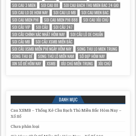
SOI CAU 3 MIEN
SOI CAU 88
SOI CAU BACH THU MIEN BAC 24 GIO
SOI CAU LO DE HOM NAY
SOI CAU LO MB
SOI CAU MIEN BAC
SOI CAU MIEN PHI
SOI CAU MIEN PHI 888
SOI CAU XỈU CHỦ
SOI CẦU VIP
SOI CẦU
SOI CẦU 247
SOI CẦU CHÍNH XÁC NHẤT HÔM NAY
SOI CẦU LÔ DE CHUẨN
SOI CẦU MB
SOI CẦU XSMB MIỀN BẮC
SOI CẦU XSMB MIỄN PHÍ NGÀY HÔM NAY
SONG THU LO MIEN TRUNG
SONG THU ĐỀ
SONG THỦ LÔ MIỀN NAM
SỐ ĐẸP HÔM NAY
XIN SỐ ĐỀ HÔM NAY
XSMB
XÍU CHỦ MIỀN TRUNG
XỈU CHỦ
DANH MỤC
Cau XSMB – Thống Kê Cầu Bạch Thủ Miền Bắc Hôm Nay –
Xổ Số
Chưa phân loại