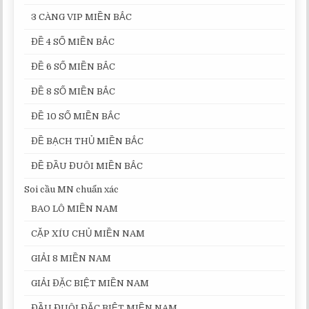
3 CÀNG VIP MIỀN BẮC
ĐỀ 4 SỐ MIỀN BẮC
ĐỀ 6 SỐ MIỀN BẮC
ĐỀ 8 SỐ MIỀN BẮC
ĐỀ 10 SỐ MIỀN BẮC
ĐỀ BẠCH THỦ MIỀN BẮC
ĐỀ ĐẦU ĐUÔI MIỀN BẮC
Soi cầu MN chuẩn xác
BAO LÔ MIỀN NAM
CẶP XÍU CHỦ MIỀN NAM
GIẢI 8 MIỀN NAM
GIẢI ĐẶC BIỆT MIỀN NAM
ĐẦU ĐUÔI ĐẶC BIỆT MIỀN NAM