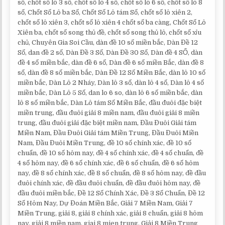
số, chốt số lô 3 số, chốt số lô 4 số, chốt số lô 6 số, chốt số lô 8
số, Chốt Số Lô ba Số, Chốt Số Lô tám Số, chốt số lô xiên 2,
chốt số lô xiên 3, chốt số lô xiên 4 chốt số ba càng, Chốt Số Lô
Xiên ba, chốt số song thủ đề, chốt số song thủ lô, chốt số xỉu
chủ, Chuyên Gia Soi Cầu, dàn đề 10 số miền bắc, Dàn Đề 12
Số, dan đề 2 số, Dàn Đề 3 Số, Dàn Đề 30 Số, Dàn đề 4 SỐ, dàn
đề 4 số miền bắc, dàn đề 6 số, Dàn đề 6 số miền Bắc, dàn đề 8
số, dàn đề 8 số miền bắc, Dàn Đề 12 Số Miền Bắc, dàn lô 10 số
miền bắc, Dàn Lô 2 Nháy, Dàn lô 3 số, dàn lô 4 số, Dàn lô 4 số
miền bắc, Dàn Lô 5 Số, dan lo 6 so, dàn lô 6 số miền bắc, dàn
lô 8 số miền bắc, Dàn Lô tám Số Miền Bắc, đầu đuôi đặc biệt
miền trung, đầu đuôi giải 8 miền nam, đầu đuôi giải 8 miền
trung, đầu đuôi giải đặc biệt miền nam, Đầu Đuôi Giải tám
Miền Nam, Đầu Đuôi Giải tám Miền Trung, Đầu Đuôi Miền
Nam, Đầu Đuôi Miền Trung, đề 10 số chính xác, đề 10 số
chuẩn, đề 10 số hôm nay, đề 4 số chính xác, đề 4 số chuẩn, đề
4 số hôm nay, đề 6 số chính xác, đề 6 số chuẩn, đề 6 số hôm
nay, đề 8 số chính xác, đề 8 số chuẩn, đề 8 số hôm nay, đề đầu
đuôi chính xác, đề đầu đuôi chuẩn, đề đầu đuôi hôm nay, đề
đầu đuôi miền bắc, Đề 12 Số Chính Xác, Đề 3 Số Chuẩn, Đề 12
Số Hôm Nay, Dự Đoán Miền Bắc, Giải 7 Miền Nam, Giải 7
Miền Trung, giải 8, giải 8 chính xác, giải 8 chuẩn, giải 8 hôm
nay, giải 8 miền nam, giai 8 mien trung, Giải 8 Miền Trung