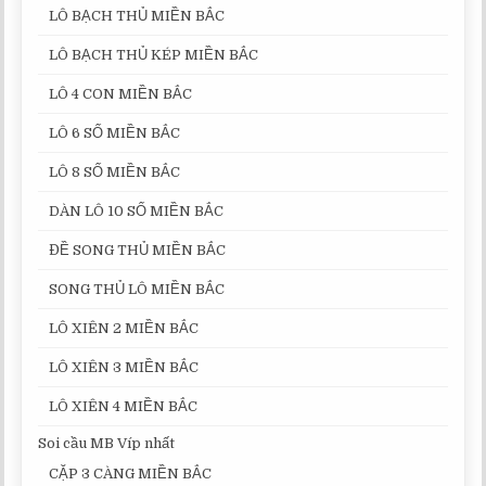
LÔ BẠCH THỦ MIỀN BẮC
LÔ BẠCH THỦ KÉP MIỀN BẮC
LÔ 4 CON MIỀN BẮC
LÔ 6 SỐ MIỀN BẮC
LÔ 8 SỐ MIỀN BẮC
DÀN LÔ 10 SỐ MIỀN BẮC
ĐỀ SONG THỦ MIỀN BẮC
SONG THỦ LÔ MIỀN BẮC
LÔ XIÊN 2 MIỀN BẮC
LÔ XIÊN 3 MIỀN BẮC
LÔ XIÊN 4 MIỀN BẮC
Soi cầu MB Víp nhất
CẶP 3 CÀNG MIỀN BẮC