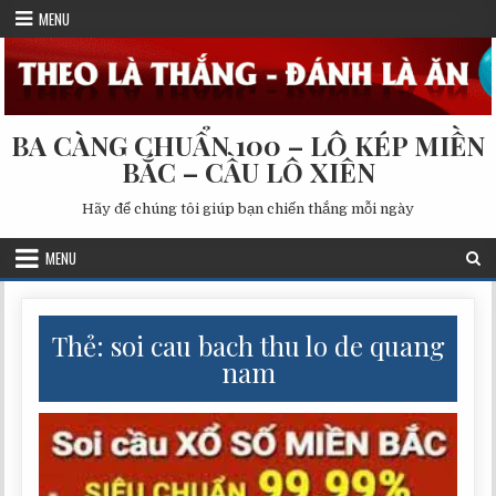
Skip
MENU
to
content
BA CÀNG CHUẨN 100 – LÔ KÉP MIỀN
BẮC – CẦU LÔ XIÊN
Hãy để chúng tôi giúp bạn chiến thắng mỗi ngày
MENU
Thẻ:
soi cau bach thu lo de quang
nam