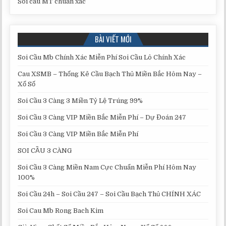
Soi cầu MT chuẩn xác
BÀI VIẾT MỚI
Soi Cầu Mb Chính Xác Miễn Phí Soi Cầu Lô Chính Xác
Cau XSMB – Thống Kê Cầu Bạch Thủ Miền Bắc Hôm Nay –
Xổ Số
Soi Cầu 3 Càng 3 Miền Tỷ Lệ Trúng 99%
Soi Cầu 3 Càng VIP Miền Bắc Miễn Phí – Dự Đoán 247
Soi Cầu 3 Càng VIP Miền Bắc Miễn Phí
SOI CẦU 3 CÀNG
Soi Cầu 3 Càng Miền Nam Cực Chuẩn Miễn Phí Hôm Nay
100%
Soi Cầu 24h – Soi Cầu 247 – Soi Cầu Bạch Thủ CHÍNH XÁC
Soi Cau Mb Rong Bach Kim