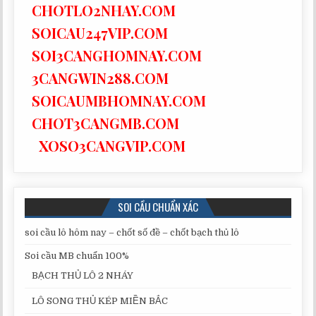
CHOTLO2NHAY.COM
SOICAU247VIP.COM
SOI3CANGHOMNAY.COM
3CANGWIN288.COM
SOICAUMBHOMNAY.COM
CHOT3CANGMB.COM
XOSO3CANGVIP.COM
SOI CẦU CHUẨN XÁC
soi cầu lô hôm nay – chốt số đề – chốt bạch thủ lô
Soi cầu MB chuẩn 100%
BẠCH THỦ LÔ 2 NHÁY
LÔ SONG THỦ KÉP MIỀN BẮC