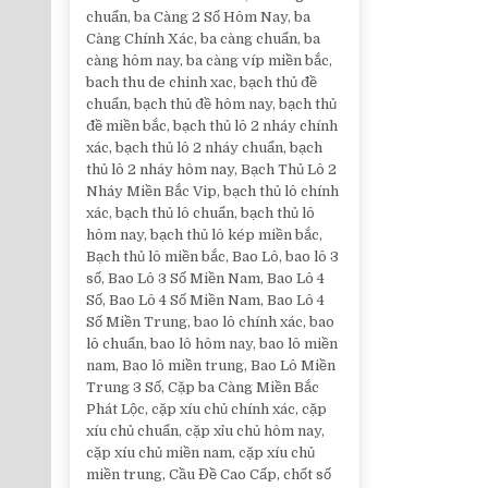
chuẩn, ba Càng 2 Số Hôm Nay, ba
Càng Chính Xác, ba càng chuẩn, ba
càng hôm nay, ba càng víp miền bắc,
bach thu de chinh xac, bạch thủ đề
chuẩn, bạch thủ đề hôm nay, bạch thủ
đề miền bắc, bạch thủ lô 2 nháy chính
xác, bạch thủ lô 2 nháy chuẩn, bạch
thủ lô 2 nháy hôm nay, Bạch Thủ Lô 2
Nháy Miền Bắc Vip, bạch thủ lô chính
xác, bạch thủ lô chuẩn, bạch thủ lô
hôm nay, bạch thủ lô kép miền bắc,
Bạch thủ lô miền bắc, Bao Lô, bao lô 3
số, Bao Lô 3 Số Miền Nam, Bao Lô 4
Số, Bao Lô 4 Số Miền Nam, Bao Lô 4
Số Miền Trung, bao lô chính xác, bao
lô chuẩn, bao lô hôm nay, bao lô miền
nam, Bao lô miền trung, Bao Lô Miền
Trung 3 Số, Cặp ba Càng Miền Bắc
Phát Lộc, cặp xíu chủ chính xác, cặp
xíu chủ chuẩn, cặp xỉu chủ hôm nay,
cặp xíu chủ miền nam, cặp xíu chủ
miền trung, Cầu Đề Cao Cấp, chốt số