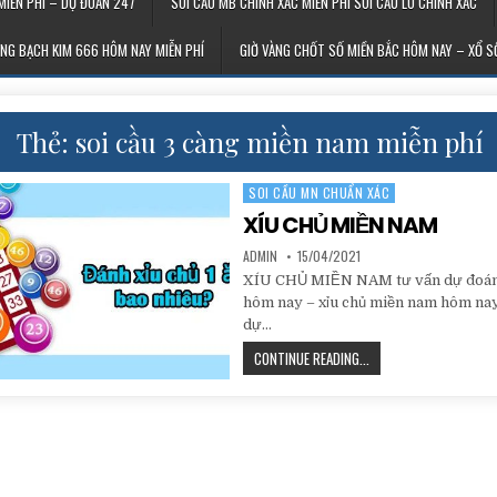
MIỄN PHÍ – DỰ ĐOÁN 247
SOI CẦU MB CHÍNH XÁC MIỄN PHÍ SOI CẦU LÔ CHÍNH XÁC
ỒNG BẠCH KIM 666 HÔM NAY MIỄN PHÍ
GIỜ VÀNG CHỐT SỐ MIỀN BẮC HÔM NAY – XỔ S
Thẻ:
soi cầu 3 càng miền nam miễn phí
SOI CẦU MN CHUẨN XÁC
Posted
in
XÍU CHỦ MIỀN NAM
AUTHOR:
PUBLISHED
ADMIN
15/04/2021
DATE:
XÍU CHỦ MIỀN NAM tư vấn dự đoán
hôm nay – xỉu chủ miền nam hôm nay 
dự…
XÍU
CONTINUE READING...
CHỦ
MIỀN
NAM