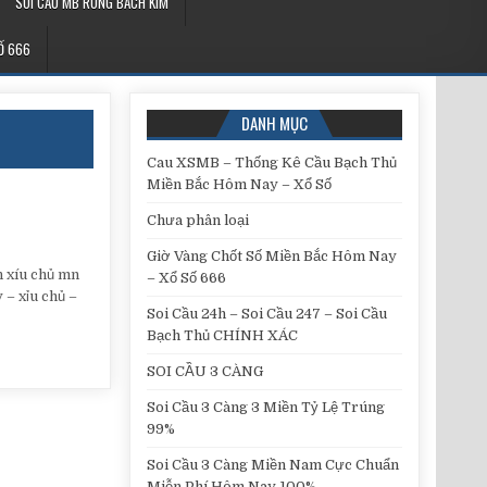
SOI CAU MB RONG BACH KIM
Ố 666
DANH MỤC
Cau XSMB – Thống Kê Cầu Bạch Thủ
Miền Bắc Hôm Nay – Xổ Số
Chưa phân loại
Giờ Vàng Chốt Số Miền Bắc Hôm Nay
 xíu chủ mn
– Xổ Số 666
– xỉu chủ –
Soi Cầu 24h – Soi Cầu 247 – Soi Cầu
Bạch Thủ CHÍNH XÁC
SOI CẦU 3 CÀNG
Soi Cầu 3 Càng 3 Miền Tỷ Lệ Trúng
99%
Soi Cầu 3 Càng Miền Nam Cực Chuẩn
Miễn Phí Hôm Nay 100%