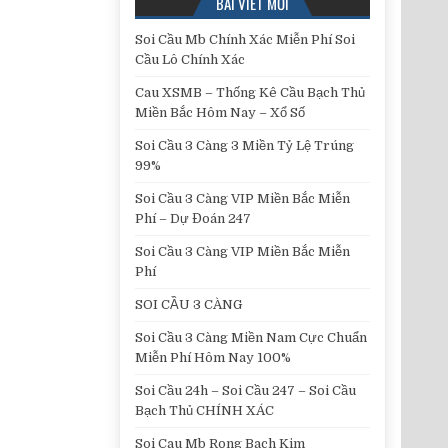
BÀI VIẾT MỚI
Soi Cầu Mb Chính Xác Miễn Phí Soi
Cầu Lô Chính Xác
Cau XSMB – Thống Kê Cầu Bạch Thủ
Miền Bắc Hôm Nay – Xổ Số
Soi Cầu 3 Càng 3 Miền Tỷ Lệ Trúng
99%
Soi Cầu 3 Càng VIP Miền Bắc Miễn
Phí – Dự Đoán 247
Soi Cầu 3 Càng VIP Miền Bắc Miễn
Phí
SOI CẦU 3 CÀNG
Soi Cầu 3 Càng Miền Nam Cực Chuẩn
Miễn Phí Hôm Nay 100%
Soi Cầu 24h – Soi Cầu 247 – Soi Cầu
Bạch Thủ CHÍNH XÁC
Soi Cau Mb Rong Bach Kim