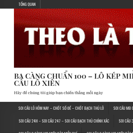
Skip
TỔNG QUAN
to
content
BA CÀNG CHUẨN 100 – LÔ KÉP MI
CẦU LÔ XIÊN
Hãy để chúng tôi giúp bạn chiến thắng mỗi ngày
SOI CẦU LÔ HÔM NAY – CHỐT SỐ ĐỀ – CHỐT BẠCH THỦ LÔ
SOI CẦU MB
SOI CẦU 24H – SOI CẦU 247 – SOI CẦU BẠCH THỦ CHÍNH XÁC
SOI CẦU 