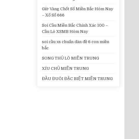
Giờ Vàng Chốt Số Miền Bắc Hôm Nay
– Xổ Số 666
Soi Cầu Miền Bắc Chính Xác 100 –
Cầu Lô XSMB Hôm Nay
soi cầu xs chuẩn dàn đề 6 con miền
bắc
SONG THỦ LÔ MIỀN TRUNG
XÍU CHỦ MIỀN TRUNG
ĐẦU ĐUÔI ĐẶC BIỆT MIỀN TRUNG