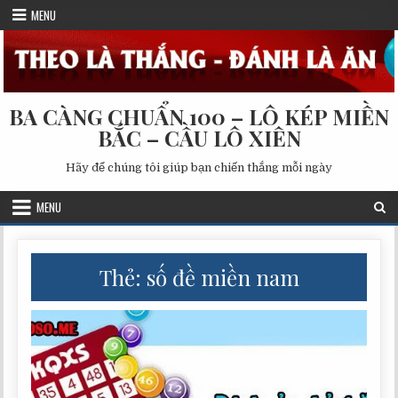
Skip
MENU
to
content
BA CÀNG CHUẨN 100 – LÔ KÉP MIỀN
BẮC – CẦU LÔ XIÊN
Hãy để chúng tôi giúp bạn chiến thắng mỗi ngày
MENU
Thẻ:
số đề miền nam