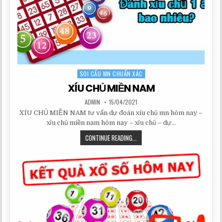
SOI CẦU MN CHUẨN XÁC
Posted
in
XÍU CHỦ MIỀN NAM
AUTHOR:
PUBLISHED
ADMIN
15/04/2021
DATE:
XÍU CHỦ MIỀN NAM tư vấn dự đoán xíu chủ mn hôm nay –
xỉu chủ miền nam hôm nay – xỉu chủ – dự…
XÍU
CONTINUE READING...
CHỦ
MIỀN
NAM