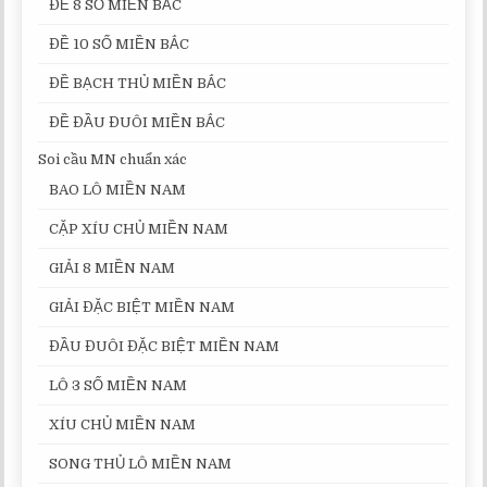
ĐỀ 8 SỐ MIỀN BẮC
ĐỀ 10 SỐ MIỀN BẮC
ĐỀ BẠCH THỦ MIỀN BẮC
ĐỀ ĐẦU ĐUÔI MIỀN BẮC
Soi cầu MN chuẩn xác
BAO LÔ MIỀN NAM
CẶP XÍU CHỦ MIỀN NAM
GIẢI 8 MIỀN NAM
GIẢI ĐẶC BIỆT MIỀN NAM
ĐẦU ĐUÔI ĐẶC BIỆT MIỀN NAM
LÔ 3 SỐ MIỀN NAM
XÍU CHỦ MIỀN NAM
SONG THỦ LÔ MIỀN NAM