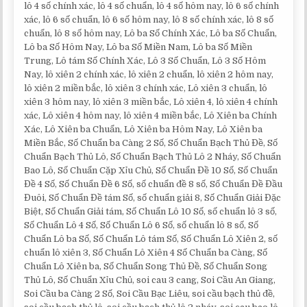
lô 4 số chính xác, lô 4 số chuẩn, lô 4 số hôm nay, lô 6 số chính
xác, lô 6 số chuẩn, lô 6 số hôm nay, lô 8 số chính xác, lô 8 số
chuẩn, lô 8 số hôm nay, Lô ba Số Chính Xác, Lô ba Số Chuẩn,
Lô ba Số Hôm Nay, Lô ba Số Miền Nam, Lô ba Số Miền
Trung, Lô tám Số Chính Xác, Lô 3 Số Chuẩn, Lô 3 Số Hôm
Nay, lô xiên 2 chính xác, lô xiên 2 chuẩn, lô xiên 2 hôm nay,
lô xiên 2 miền bắc, lô xiên 3 chính xác, Lô xiên 3 chuẩn, lô
xiên 3 hôm nay, lô xiên 3 miền bắc, Lô xiên 4, lô xiên 4 chính
xác, Lô xiên 4 hôm nay, lô xiên 4 miền bắc, Lô Xiên ba Chính
Xác, Lô Xiên ba Chuẩn, Lô Xiên ba Hôm Nay, Lô Xiên ba
Miền Bắc, Số Chuẩn ba Càng 2 Số, Số Chuẩn Bạch Thủ Đề, Số
Chuẩn Bạch Thủ Lô, Số Chuẩn Bạch Thủ Lô 2 Nháy, Số Chuẩn
Bao Lô, Số Chuẩn Cặp Xỉu Chủ, Số Chuẩn Đề 10 Số, Số Chuẩn
Đề 4 Số, Số Chuẩn Đề 6 Số, số chuẩn đề 8 số, Số Chuẩn Đề Đầu
Đuôi, Số Chuẩn Đề tám Số, số chuẩn giải 8, Số Chuẩn Giải Đặc
Biệt, Số Chuẩn Giải tám, Số Chuẩn Lô 10 Số, số chuẩn lô 3 số,
Số Chuẩn Lô 4 Số, Số Chuẩn Lô 6 Số, số chuẩn lô 8 số, Số
Chuẩn Lô ba Số, Số Chuẩn Lô tám Số, Số Chuẩn Lô Xiên 2, số
chuẩn lô xiên 3, Số Chuẩn Lô Xiên 4 Số Chuẩn ba Càng, Số
Chuẩn Lô Xiên ba, Số Chuẩn Song Thủ Đề, Số Chuẩn Song
Thủ Lô, Số Chuẩn Xỉu Chủ, soi cau 3 cang, Soi Cầu An Giang,
Soi Cầu ba Càng 2 Số, Soi Cầu Bạc Liêu, soi cầu bạch thủ đề,