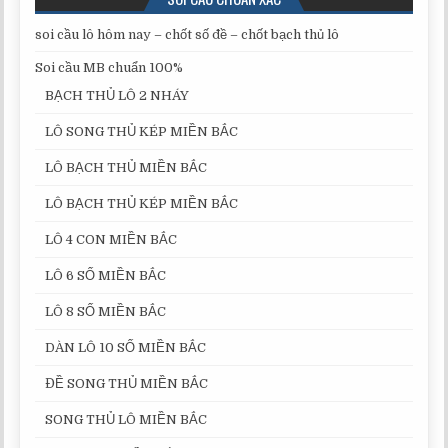
soi cầu lô hôm nay – chốt số đề – chốt bạch thủ lô
Soi cầu MB chuẩn 100%
BẠCH THỦ LÔ 2 NHÁY
LÔ SONG THỦ KÉP MIỀN BẮC
LÔ BẠCH THỦ MIỀN BẮC
LÔ BẠCH THỦ KÉP MIỀN BẮC
LÔ 4 CON MIỀN BẮC
LÔ 6 SỐ MIỀN BẮC
LÔ 8 SỐ MIỀN BẮC
DÀN LÔ 10 SỐ MIỀN BẮC
ĐỀ SONG THỦ MIỀN BẮC
SONG THỦ LÔ MIỀN BẮC