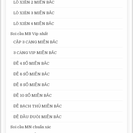
LÔ XIÊN 2 MIỀN BẮC
LÔ XIÊN 3 MIỀN BẮC
LÔ XIÊN 4 MIỀN BẮC
Soi cầu MB Víp nhất
CẶP 3 CÀNG MIỀN BẮC
3 CÀNG VIP MIỀN BẮC
ĐỀ 4 SỐ MIỀN BẮC
ĐỀ 6 SỐ MIỀN BẮC
ĐỀ 8 SỐ MIỀN BẮC
ĐỀ 10 SỐ MIỀN BẮC
ĐỀ BẠCH THỦ MIỀN BẮC
ĐỀ ĐẦU ĐUÔI MIỀN BẮC
Soi cầu MN chuẩn xác