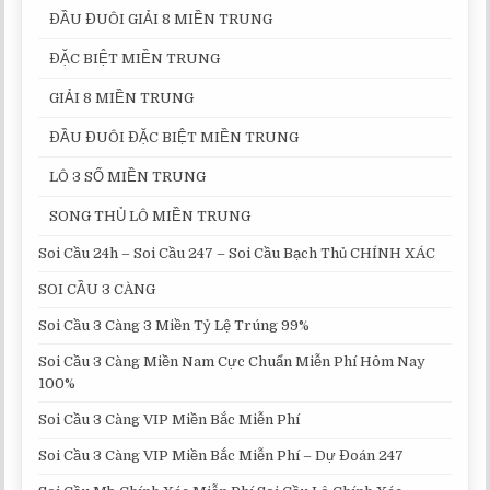
ĐẦU ĐUÔI GIẢI 8 MIỀN TRUNG
ĐẶC BIỆT MIỀN TRUNG
GIẢI 8 MIỀN TRUNG
ĐẦU ĐUÔI ĐẶC BIỆT MIỀN TRUNG
LÔ 3 SỐ MIỀN TRUNG
SONG THỦ LÔ MIỀN TRUNG
Soi Cầu 24h – Soi Cầu 247 – Soi Cầu Bạch Thủ CHÍNH XÁC
SOI CẦU 3 CÀNG
Soi Cầu 3 Càng 3 Miền Tỷ Lệ Trúng 99%
Soi Cầu 3 Càng Miền Nam Cực Chuẩn Miễn Phí Hôm Nay
100%
Soi Cầu 3 Càng VIP Miền Bắc Miễn Phí
Soi Cầu 3 Càng VIP Miền Bắc Miễn Phí – Dự Đoán 247