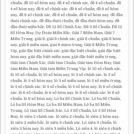
chuẩn, đề 10 số hôm nay, đề 4 số chính xác, đề 4 số chuẩn, đề
4 số hôm nay, đề 6 số chính xác, đề 6 số chuẩn, đề 6 số hôm
nay, đề 8 số chính xác, đề 8 số chuẩn, đề 8 số hôm nay, đề đầu
đuôi chính xác, đề đầu đuôi chuẩn, đề đầu đuôi hôm nay, đề
đầu đuôi miền bắc, Đề 12 Số Chính Xác, Đề 3 Số Chuẩn, Đề 12
Số Hôm Nay, Dự Đoán Miền Bắc, Giải 7 Miền Nam, Giải 7
Miền Trung, giải 8, giải 8 chính xác, giải 8 chuẩn, giải 8 hôm
nay, giải 8 miền nam, giai 8 mien trung, Giải 8 Miền Trung
Vip, giải đặc biệt chính xác, giải đặc biệt chuẩn, giải đặc biệt
hôm nay, giải đặc biệt miền nam, giải đặc biệt miền trung,
Giải tám Chính Xác, Giải tám Chuẩn, Giải tám Hôm Nay, Giải
tám Miền Nam, Giải tám Miền Trung Vip, lô 10 số chính xác,
lô 10 số chuẩn, lô 10 số hôm nay, lô 3 số chính xác, lô 3 số
chuẩn, lô 3 số hôm nay, lô 3 số miền nam, lô 3 số miền trung,
lô 4 số chính xác, lô 4 số chuẩn, lô 4 số hôm nay, lô 6 số chính
xác, lô 6 số chuẩn, lô 6 số hôm nay, lô 8 số chính xác, lô 8 số
chuẩn, lô 8 số hôm nay, Lô ba Số Chính Xác, Lô ba Số Chuẩn,
Lô ba Số Hôm Nay, Lô ba Số Miền Nam, Lô ba Số Miền
Trung, Lô tám Số Chính Xác, Lô 3 Số Chuẩn, Lô 3 Số Hôm
Nay, lô xiên 2 chính xác, lô xiên 2 chuẩn, lô xiên 2 hôm nay,
lô xiên 2 miền bắc, lô xiên 3 chính xác, Lô xiên 3 chuẩn, lô
xiên 3 hôm nay, lô xiên 3 miền bắc, Lô xiên 4, lô xiên 4 chính