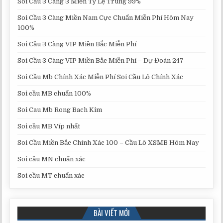
Soi Cầu 3 Càng 3 Miền Tỷ Lệ Trúng 99%
Soi Cầu 3 Càng Miền Nam Cực Chuẩn Miễn Phí Hôm Nay
100%
Soi Cầu 3 Càng VIP Miền Bắc Miễn Phí
Soi Cầu 3 Càng VIP Miền Bắc Miễn Phí – Dự Đoán 247
Soi Cầu Mb Chính Xác Miễn Phí Soi Cầu Lô Chính Xác
Soi cầu MB chuẩn 100%
Soi Cau Mb Rong Bach Kim
Soi cầu MB Víp nhất
Soi Cầu Miền Bắc Chính Xác 100 – Cầu Lô XSMB Hôm Nay
Soi cầu MN chuẩn xác
Soi cầu MT chuẩn xác
BÀI VIẾT MỚI