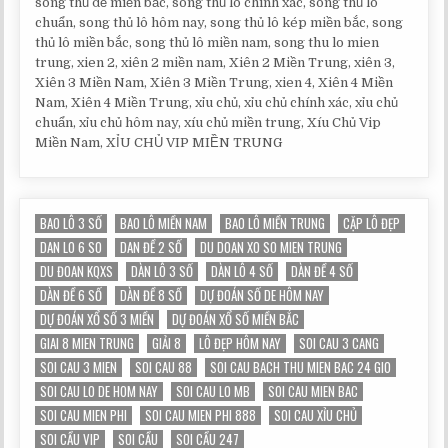
song thủ đề miền bắc, song thủ lô chính xác, song thủ lô
chuẩn, song thủ lô hôm nay, song thủ lô kép miền bắc, song
thủ lô miền bắc, song thủ lô miền nam, song thu lo mien
trung, xien 2, xiên 2 miền nam, Xiên 2 Miền Trung, xiên 3,
Xiên 3 Miền Nam, Xiên 3 Miền Trung, xien 4, Xiên 4 Miền
Nam, Xiên 4 Miền Trung, xỉu chủ, xỉu chủ chính xác, xỉu chủ
chuẩn, xỉu chủ hôm nay, xíu chủ miền trung, Xíu Chủ Vip
Miền Nam, XỈU CHỦ VIP MIỀN TRUNG
BAO LÔ 3 SỐ
BAO LÔ MIỀN NAM
BAO LÔ MIỀN TRUNG
CẶP LÔ ĐẸP
DAN LO 6 SO
DAN ĐỀ 2 SỐ
DU DOAN XO SO MIEN TRUNG
DU ĐOAN KQXS
DÀN LÔ 3 SỐ
DÀN LÔ 4 SỐ
DÀN ĐỀ 4 SỐ
DÀN ĐỀ 6 SỐ
DÀN ĐỀ 8 SỐ
DỰ ĐOÁN SỐ DE HÔM NAY
DỰ ĐOÁN XỔ SỐ 3 MIỀN
DỰ ĐOÁN XỔ SỐ MIỀN BẮC
GIAI 8 MIEN TRUNG
GIẢI 8
LÔ ĐẸP HÔM NAY
SOI CAU 3 CANG
SOI CAU 3 MIEN
SOI CAU 88
SOI CAU BACH THU MIEN BAC 24 GIO
SOI CAU LO DE HOM NAY
SOI CAU LO MB
SOI CAU MIEN BAC
SOI CAU MIEN PHI
SOI CAU MIEN PHI 888
SOI CAU XỈU CHỦ
SOI CẦU VIP
SOI CẦU
SOI CẦU 247