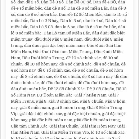
Số, dan đề 2 số, Dàn Đề 3 Số, Dàn Đề 30 Số, Dàn đề 4 SỐ, dàn
đề 4 số miền bắc, dàn đề 6 số, Dàn đề 6 số miền Bắc, dàn đề 8
số, dàn đề 8 số miền bắc, Dàn Đề 12 Số Miền Bắc, dàn lô 10 số
miền bắc, Dàn Lô 2 Nháy, Dàn lô 3 số, dàn lô 4 số, Dàn lô 4 số
miền bắc, Dàn Lô 5 Số, dan lo 6 so, dàn lô 6 số miền bắc, dàn
lô 8 số miền bắc, Dàn Lô tám Số Miền Bắc, đầu đuôi đặc biệt
miền trung, đầu đuôi giải 8 miền nam, đầu đuôi giải 8 miền
trung, đầu đuôi giải đặc biệt miền nam, Đầu Đuôi Giải tám
Miền Nam, Đầu Đuôi Giải tám Miền Trung, Đầu Đuôi Miền
Nam, Đầu Đuôi Miền Trung, đề 10 số chính xác, đề 10 số
chuẩn, đề 10 số hôm nay, đề 4 số chính xác, đề 4 số chuẩn, đề
4 số hôm nay, đề 6 số chính xác, đề 6 số chuẩn, đề 6 số hôm
nay, đề 8 số chính xác, đề 8 số chuẩn, đề 8 số hôm nay, đề đầu
đuôi chính xác, đề đầu đuôi chuẩn, đề đầu đuôi hôm nay, đề
đầu đuôi miền bắc, Đề 12 Số Chính Xác, Đề 3 Số Chuẩn, Đề 12
Số Hôm Nay, Dự Đoán Miền Bắc, Giải 7 Miền Nam, Giải 7
Miền Trung, giải 8, giải 8 chính xác, giải 8 chuẩn, giải 8 hôm
nay, giải 8 miền nam, giai 8 mien trung, Giải 8 Miền Trung
Vip, giải đặc biệt chính xác, giải đặc biệt chuẩn, giải đặc biệt
hôm nay, giải đặc biệt miền nam, giải đặc biệt miền trung,
Giải tám Chính Xác, Giải tám Chuẩn, Giải tám Hôm Nay, Giải
tám Miền Nam, Giải tám Miền Trung Vip, lô 10 số chính xác,
lô 10 số chuẩn, lô 10 số hôm nay, lô 3 số chính xác, lô 3 số