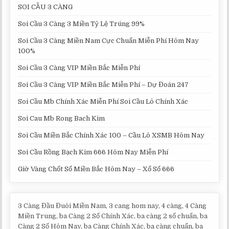
SOI CẦU 3 CÀNG
Soi Cầu 3 Càng 3 Miền Tỷ Lệ Trúng 99%
Soi Cầu 3 Càng Miền Nam Cực Chuẩn Miễn Phí Hôm Nay
100%
Soi Cầu 3 Càng VIP Miền Bắc Miễn Phí
Soi Cầu 3 Càng VIP Miền Bắc Miễn Phí – Dự Đoán 247
Soi Cầu Mb Chính Xác Miễn Phí Soi Cầu Lô Chính Xác
Soi Cau Mb Rong Bach Kim
Soi Cầu Miền Bắc Chính Xác 100 – Cầu Lô XSMB Hôm Nay
Soi Cầu Rồng Bạch Kim 666 Hôm Nay Miễn Phí
Giờ Vàng Chốt Số Miền Bắc Hôm Nay – Xổ Số 666
3 Càng Đầu Đuôi Miền Nam, 3 cang hom nay, 4 càng, 4 Càng
Miền Trung, ba Càng 2 Số Chính Xác, ba càng 2 số chuẩn, ba
Càng 2 Số Hôm Nay, ba Càng Chính Xác, ba càng chuẩn, ba