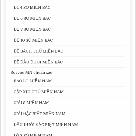
ĐỀ 4 SỐ MIỀN BẮC
ĐỀ 6 SỐ MIỀN BẮC
ĐỀ 8 SỐ MIỀN BẮC
ĐỀ 10 SỐ MIỀN BẮC
ĐỀ BẠCH THỦ MIỀN BẮC
ĐỀ ĐẦU ĐUÔI MIỀN BẮC
Soi cầu MN chuẩn xác
BAO LÔ MIỀN NAM
CẶP XÍU CHỦ MIỀN NAM
GIẢI 8 MIỀN NAM
GIẢI ĐẶC BIỆT MIỀN NAM
ĐẦU ĐUÔI ĐẶC BIỆT MIỀN NAM
LÔ 3 SỐ MIỀN NAM