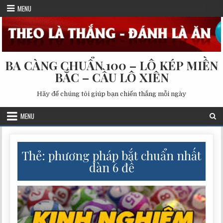
Skip
MENU
to
content
BA CÀNG CHUẨN 100 – LÔ KÉP MIỀN
BẮC – CẦU LÔ XIÊN
Hãy để chúng tôi giúp bạn chiến thắng mỗi ngày
MENU
Thẻ:
phương pháp bắt chuẩn nhất
dàn 6 đề