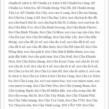
chuẩn lô xiên 3, Số Chuẩn Lô Xiên 4 Số Chuẩn ba Càng, Số
Chuẩn Lô Xiên ba, Số Chuẩn Song Thủ Đề, Số Chuẩn Song
Thủ Lô, Số Chuẩn Xỉu Chủ, soi cau 3 cang, Soi Cầu An Giang,
Soi Cầu ba Càng 2 Số, Soi Cầu Bạc Liêu, soi cầu bạch thủ đề,
soi cầu bạch thủ lô, soi cầu bạch thủ lô 2 nháy, soi cau bao lô,
Soi Cầu Bến Tre, Soi Cầu Bình Dương, Soi Cầu Bình Phước,
Soi Cầu Bình Thuận, Soi Cầu Cà Mau, soi cau cap xiu chu, Soi
Cầu Đà Lạt, Soi Cầu Đà Nẵng, Soi Cầu Đắc Lắc, Soi Cầu Đắc
Nông, soi cầu đề 10 số, soi cầu de 4 số, soi cầu đề 6 số, soi
cầu đề 8 số, soi cầu đề đầu đuôi, Soi Cầu Đề tám Số, Soi Cầu
Đồng Nai, soi cầu giải 8, Soi Cầu Giải 8 Miền Nam, soi cau
giải đặc biệt, Soi cầu giải tám, Soi Cầu Huế, Soi Cầu Khánh
Hoà, Soi Cầu Kiên Giang, Soi Cầu Kom Tum, soi cầu lô 10 số,
soi cầu lô 3 số, Soi cầu lô 4 số, soi cầu lô 6 số, soi cầu lô 8 số,
Soi Cầu Lô ba Số, Soi Cầu Lô tám Số, Soi cầu lô xiên 2, soi cau
lo xien 3, Soi Cầu Lô Xiên 4 Soi Cầu ba Càng, Soi Cầu Lô Xiên
ba, Soi Cầu Long An, soi cau mien bac, soi cau mien nam, soi
cau mien trung, Soi Cầu Phú Yên, Soi Cầu Quảng Nam, Soi
Cầu Quảng Ngãi, Soi Cầu Số Miền Bắc, soi cầu song thủ đề,
Soi cầu song thủ lô, Soi Cầu Tây Ninh, Soi Cầu Thành Phố,
Soi Cầu Tiền Giang, Soi Cầu Trà Vinh, Soi Cầu TTH, Soi Cầu
Từ Chuyên Gia, Soi Cầu Vĩnh Long, SOI CẦU VIP, Soi Cầu