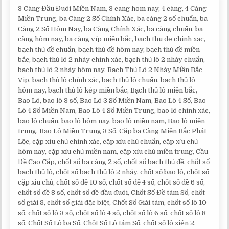
3 Càng Đầu Đuôi Miền Nam, 3 cang hom nay, 4 càng, 4 Càng
Miền Trung, ba Càng 2 Số Chính Xác, ba càng 2 số chuẩn, ba
Càng 2 Số Hôm Nay, ba Càng Chính Xác, ba càng chuẩn, ba
càng hôm nay, ba càng víp miền bắc, bach thu de chinh xac,
bạch thủ đề chuẩn, bạch thủ đề hôm nay, bạch thủ đề miền
bắc, bạch thủ lô 2 nháy chính xác, bạch thủ lô 2 nháy chuẩn,
bạch thủ lô 2 nháy hôm nay, Bạch Thủ Lô 2 Nháy Miền Bắc
Vip, bạch thủ lô chính xác, bạch thủ lô chuẩn, bạch thủ lô
hôm nay, bạch thủ lô kép miền bắc, Bạch thủ lô miền bắc,
Bao Lô, bao lô 3 số, Bao Lô 3 Số Miền Nam, Bao Lô 4 Số, Bao
Lô 4 Số Miền Nam, Bao Lô 4 Số Miền Trung, bao lô chính xác,
bao lô chuẩn, bao lô hôm nay, bao lô miền nam, Bao lô miền
trung, Bao Lô Miền Trung 3 Số, Cặp ba Càng Miền Bắc Phát
Lộc, cặp xíu chủ chính xác, cặp xíu chủ chuẩn, cặp xỉu chủ
hôm nay, cặp xíu chủ miền nam, cặp xíu chủ miền trung, Cầu
Đề Cao Cấp, chốt số ba càng 2 số, chốt số bạch thủ đề, chốt số
bạch thủ lô, chốt số bạch thủ lô 2 nháy, chốt số bao lô, chốt số
cặp xỉu chủ, chốt số đề 10 số, chốt số đề 4 số, chốt số đề 6 số,
chốt số đề 8 số, chốt số đề đầu đuôi, Chốt Số Đề tám Số, chốt
số giải 8, chốt số giải đặc biệt, Chốt Số Giải tám, chốt số lô 10
số, chốt số lô 3 số, chốt số lô 4 số, chốt số lô 6 số, chốt số lô 8
số, Chốt Số Lô ba Số, Chốt Số Lô tám Số, chốt số lô xiên 2,