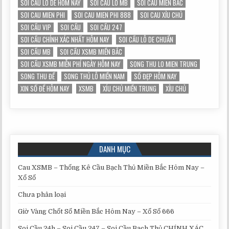
SOI CAU LO DE HOM NAY
SOI CAU LO MB
SOI CAU MIEN BAC
SOI CAU MIEN PHI
SOI CAU MIEN PHI 888
SOI CAU XỈU CHỦ
SOI CẦU VIP
SOI CẦU
SOI CẦU 247
SOI CẦU CHÍNH XÁC NHẤT HÔM NAY
SOI CẦU LÔ DE CHUẨN
SOI CẦU MB
SOI CẦU XSMB MIỀN BẮC
SOI CẦU XSMB MIỄN PHÍ NGÀY HÔM NAY
SONG THU LO MIEN TRUNG
SONG THU ĐỀ
SONG THỦ LÔ MIỀN NAM
SỐ ĐẸP HÔM NAY
XIN SỐ ĐỀ HÔM NAY
XSMB
XÍU CHỦ MIỀN TRUNG
XỈU CHỦ
DANH MỤC
Cau XSMB – Thống Kê Cầu Bạch Thủ Miền Bắc Hôm Nay –
Xổ Số
Chưa phân loại
Giờ Vàng Chốt Số Miền Bắc Hôm Nay – Xổ Số 666
Soi Cầu 24h – Soi Cầu 247 – Soi Cầu Bạch Thủ CHÍNH XÁC