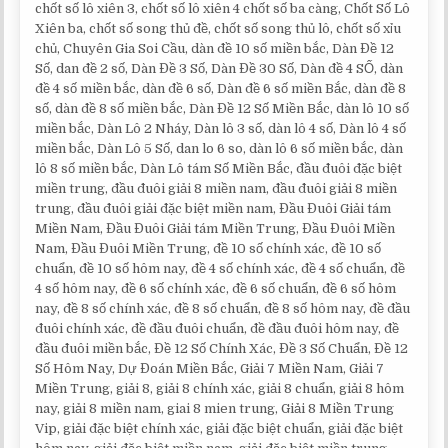
chốt số lô xiên 3, chốt số lô xiên 4 chốt số ba càng, Chốt Số Lô
Xiên ba, chốt số song thủ đề, chốt số song thủ lô, chốt số xỉu
chủ, Chuyên Gia Soi Cầu, dàn đề 10 số miền bắc, Dàn Đề 12
Số, dan đề 2 số, Dàn Đề 3 Số, Dàn Đề 30 Số, Dàn đề 4 SỐ, dàn
đề 4 số miền bắc, dàn đề 6 số, Dàn đề 6 số miền Bắc, dàn đề 8
số, dàn đề 8 số miền bắc, Dàn Đề 12 Số Miền Bắc, dàn lô 10 số
miền bắc, Dàn Lô 2 Nháy, Dàn lô 3 số, dàn lô 4 số, Dàn lô 4 số
miền bắc, Dàn Lô 5 Số, dan lo 6 so, dàn lô 6 số miền bắc, dàn
lô 8 số miền bắc, Dàn Lô tám Số Miền Bắc, đầu đuôi đặc biệt
miền trung, đầu đuôi giải 8 miền nam, đầu đuôi giải 8 miền
trung, đầu đuôi giải đặc biệt miền nam, Đầu Đuôi Giải tám
Miền Nam, Đầu Đuôi Giải tám Miền Trung, Đầu Đuôi Miền
Nam, Đầu Đuôi Miền Trung, đề 10 số chính xác, đề 10 số
chuẩn, đề 10 số hôm nay, đề 4 số chính xác, đề 4 số chuẩn, đề
4 số hôm nay, đề 6 số chính xác, đề 6 số chuẩn, đề 6 số hôm
nay, đề 8 số chính xác, đề 8 số chuẩn, đề 8 số hôm nay, đề đầu
đuôi chính xác, đề đầu đuôi chuẩn, đề đầu đuôi hôm nay, đề
đầu đuôi miền bắc, Đề 12 Số Chính Xác, Đề 3 Số Chuẩn, Đề 12
Số Hôm Nay, Dự Đoán Miền Bắc, Giải 7 Miền Nam, Giải 7
Miền Trung, giải 8, giải 8 chính xác, giải 8 chuẩn, giải 8 hôm
nay, giải 8 miền nam, giai 8 mien trung, Giải 8 Miền Trung
Vip, giải đặc biệt chính xác, giải đặc biệt chuẩn, giải đặc biệt