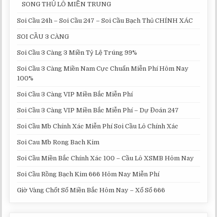
SONG THỦ LÔ MIỀN TRUNG
Soi Cầu 24h – Soi Cầu 247 – Soi Cầu Bạch Thủ CHÍNH XÁC
SOI CẦU 3 CÀNG
Soi Cầu 3 Càng 3 Miền Tỷ Lệ Trúng 99%
Soi Cầu 3 Càng Miền Nam Cực Chuẩn Miễn Phí Hôm Nay
100%
Soi Cầu 3 Càng VIP Miền Bắc Miễn Phí
Soi Cầu 3 Càng VIP Miền Bắc Miễn Phí – Dự Đoán 247
Soi Cầu Mb Chính Xác Miễn Phí Soi Cầu Lô Chính Xác
Soi Cau Mb Rong Bach Kim
Soi Cầu Miền Bắc Chính Xác 100 – Cầu Lô XSMB Hôm Nay
Soi Cầu Rồng Bạch Kim 666 Hôm Nay Miễn Phí
Giờ Vàng Chốt Số Miền Bắc Hôm Nay – Xổ Số 666