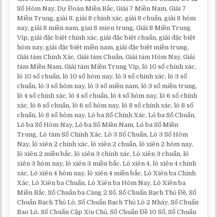
Số Hôm Nay, Dự Đoán Miền Bắc, Giải 7 Miền Nam, Giải 7
Miền Trung, giải 8, giải 8 chính xác, giải 8 chuẩn, giải 8 hôm
nay, giải 8 miền nam, giai 8 mien trung, Giải 8 Miền Trung
Vip, giải đặc biệt chính xác, giải đặc biệt chuẩn, giải đặc biệt
hôm nay, giải đặc biệt miền nam, giải đặc biệt miền trung,
Giải tám Chính Xác, Giải tám Chuẩn, Giải tám Hôm Nay, Giải
tám Miền Nam, Giải tám Miền Trung Vip, lô 10 số chính xác,
lô 10 số chuẩn, lô 10 số hôm nay, lô 3 số chính xác, lô 3 số
chuẩn, lô 3 số hôm nay, lô 3 số miền nam, lô 3 số miền trung,
lô 4 số chính xác, lô 4 số chuẩn, lô 4 số hôm nay, lô 6 số chính
xác, lô 6 số chuẩn, lô 6 số hôm nay, lô 8 số chính xác, lô 8 số
chuẩn, lô 8 số hôm nay, Lô ba Số Chính Xác, Lô ba Số Chuẩn,
Lô ba Số Hôm Nay, Lô ba Số Miền Nam, Lô ba Số Miền
Trung, Lô tám Số Chính Xác, Lô 3 Số Chuẩn, Lô 3 Số Hôm
Nay, lô xiên 2 chính xác, lô xiên 2 chuẩn, lô xiên 2 hôm nay,
lô xiên 2 miền bắc, lô xiên 3 chính xác, Lô xiên 3 chuẩn, lô
xiên 3 hôm nay, lô xiên 3 miền bắc, Lô xiên 4, lô xiên 4 chính
xác, Lô xiên 4 hôm nay, lô xiên 4 miền bắc, Lô Xiên ba Chính
Xác, Lô Xiên ba Chuẩn, Lô Xiên ba Hôm Nay, Lô Xiên ba
Miền Bắc, Số Chuẩn ba Càng 2 Số, Số Chuẩn Bạch Thủ Đề, Số
Chuẩn Bạch Thủ Lô, Số Chuẩn Bạch Thủ Lô 2 Nháy, Số Chuẩn
Bao Lô, Số Chuẩn Cặp Xỉu Chủ, Số Chuẩn Đề 10 Số, Số Chuẩn