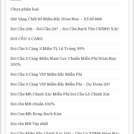
Chưa phân loại
Giờ Vàng Chốt Số Miền Bắc Hôm Nay – Xổ Số 666
Soi Cầu 24h – Soi Cầu 247 – Soi Cầu Bạch Thủ CHÍNH XÁC
SOI CẦU 3 CÀNG
Soi Cầu 3 Càng 3 Miền Tỷ Lệ Trúng 99%
Soi Cầu 3 Càng Miền Nam Cực Chuẩn Miễn Phí Hôm Nay
100%
Soi Cầu 3 Càng VIP Miền Bắc Miễn Phí
Soi Cầu 3 Càng VIP Miền Bắc Miễn Phí – Dự Đoán 247
Soi Cầu Mb Chính Xác Miễn Phí Soi Cầu Lô Chính Xác
Soi cầu MB chuẩn 100%
Soi Cau Mb Rong Bach Kim
Soi cầu MB Víp nhất
Soi Cầu Miền Bắc Chính Xác 100 – Cầu Lô XSMB Hôm Nay