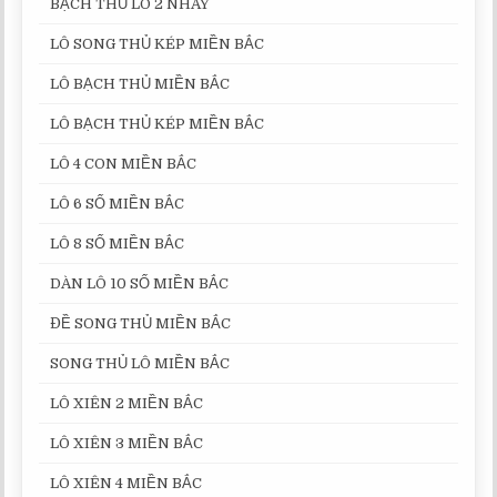
BẠCH THỦ LÔ 2 NHÁY
LÔ SONG THỦ KÉP MIỀN BẮC
LÔ BẠCH THỦ MIỀN BẮC
LÔ BẠCH THỦ KÉP MIỀN BẮC
LÔ 4 CON MIỀN BẮC
LÔ 6 SỐ MIỀN BẮC
LÔ 8 SỐ MIỀN BẮC
DÀN LÔ 10 SỐ MIỀN BẮC
ĐỀ SONG THỦ MIỀN BẮC
SONG THỦ LÔ MIỀN BẮC
LÔ XIÊN 2 MIỀN BẮC
LÔ XIÊN 3 MIỀN BẮC
LÔ XIÊN 4 MIỀN BẮC