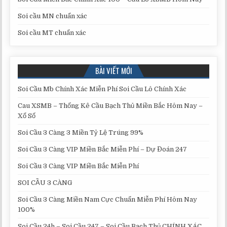
Soi cầu MN chuẩn xác
Soi cầu MT chuẩn xác
BÀI VIẾT MỚI
Soi Cầu Mb Chính Xác Miễn Phí Soi Cầu Lô Chính Xác
Cau XSMB – Thống Kê Cầu Bạch Thủ Miền Bắc Hôm Nay –
Xổ Số
Soi Cầu 3 Càng 3 Miền Tỷ Lệ Trúng 99%
Soi Cầu 3 Càng VIP Miền Bắc Miễn Phí – Dự Đoán 247
Soi Cầu 3 Càng VIP Miền Bắc Miễn Phí
SOI CẦU 3 CÀNG
Soi Cầu 3 Càng Miền Nam Cực Chuẩn Miễn Phí Hôm Nay
100%
Soi Cầu 24h – Soi Cầu 247 – Soi Cầu Bạch Thủ CHÍNH XÁC