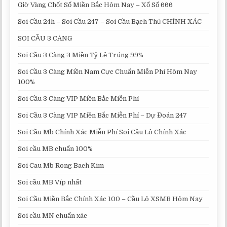
Giờ Vàng Chốt Số Miền Bắc Hôm Nay – Xổ Số 666
Soi Cầu 24h – Soi Cầu 247 – Soi Cầu Bạch Thủ CHÍNH XÁC
SOI CẦU 3 CÀNG
Soi Cầu 3 Càng 3 Miền Tỷ Lệ Trúng 99%
Soi Cầu 3 Càng Miền Nam Cực Chuẩn Miễn Phí Hôm Nay
100%
Soi Cầu 3 Càng VIP Miền Bắc Miễn Phí
Soi Cầu 3 Càng VIP Miền Bắc Miễn Phí – Dự Đoán 247
Soi Cầu Mb Chính Xác Miễn Phí Soi Cầu Lô Chính Xác
Soi cầu MB chuẩn 100%
Soi Cau Mb Rong Bach Kim
Soi cầu MB Víp nhất
Soi Cầu Miền Bắc Chính Xác 100 – Cầu Lô XSMB Hôm Nay
Soi cầu MN chuẩn xác