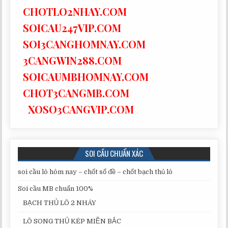
BẮC
CHOTLO2NHAY.COM
SOICAU247VIP.COM
SOI3CANGHOMNAY.COM
3CANGWIN288.COM
SOICAUMBHOMNAY.COM
CHOT3CANGMB.COM
XOSO3CANGVIP.COM
SOI CẦU CHUẨN XÁC
soi cầu lô hôm nay – chốt số đề – chốt bạch thủ lô
Soi cầu MB chuẩn 100%
BẠCH THỦ LÔ 2 NHÁY
LÔ SONG THỦ KÉP MIỀN BẮC