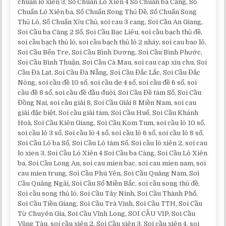
chuẩn lô xiên 3, Số Chuẩn Lô Xiên 4 Số Chuẩn ba Càng, Số
Chuẩn Lô Xiên ba, Số Chuẩn Song Thủ Đề, Số Chuẩn Song
Thủ Lô, Số Chuẩn Xỉu Chủ, soi cau 3 cang, Soi Cầu An Giang,
Soi Cầu ba Càng 2 Số, Soi Cầu Bạc Liêu, soi cầu bạch thủ đề,
soi cầu bạch thủ lô, soi cầu bạch thủ lô 2 nháy, soi cau bao lô,
Soi Cầu Bến Tre, Soi Cầu Bình Dương, Soi Cầu Bình Phước,
Soi Cầu Bình Thuận, Soi Cầu Cà Mau, soi cau cap xiu chu, Soi
Cầu Đà Lạt, Soi Cầu Đà Nẵng, Soi Cầu Đắc Lắc, Soi Cầu Đắc
Nông, soi cầu đề 10 số, soi cầu de 4 số, soi cầu đề 6 số, soi
cầu đề 8 số, soi cầu đề đầu đuôi, Soi Cầu Đề tám Số, Soi Cầu
Đồng Nai, soi cầu giải 8, Soi Cầu Giải 8 Miền Nam, soi cau
giải đặc biệt, Soi cầu giải tám, Soi Cầu Huế, Soi Cầu Khánh
Hoà, Soi Cầu Kiên Giang, Soi Cầu Kom Tum, soi cầu lô 10 số,
soi cầu lô 3 số, Soi cầu lô 4 số, soi cầu lô 6 số, soi cầu lô 8 số,
Soi Cầu Lô ba Số, Soi Cầu Lô tám Số, Soi cầu lô xiên 2, soi cau
lo xien 3, Soi Cầu Lô Xiên 4 Soi Cầu ba Càng, Soi Cầu Lô Xiên
ba, Soi Cầu Long An, soi cau mien bac, soi cau mien nam, soi
cau mien trung, Soi Cầu Phú Yên, Soi Cầu Quảng Nam, Soi
Cầu Quảng Ngãi, Soi Cầu Số Miền Bắc, soi cầu song thủ đề,
Soi cầu song thủ lô, Soi Cầu Tây Ninh, Soi Cầu Thành Phố,
Soi Cầu Tiền Giang, Soi Cầu Trà Vinh, Soi Cầu TTH, Soi Cầu
Từ Chuyên Gia, Soi Cầu Vĩnh Long, SOI CẦU VIP, Soi Cầu
Vũng Tàu, soi cầu xiên 2, Soi Cầu xiên 3, Soi cầu xiên 4, soi