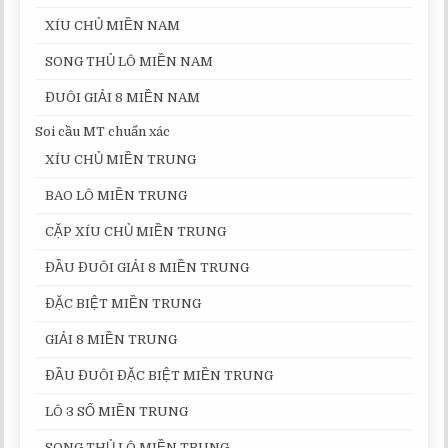
XÍU CHỦ MIỀN NAM
SONG THỦ LÔ MIỀN NAM
ĐUÔI GIẢI 8 MIỀN NAM
Soi cầu MT chuẩn xác
XÍU CHỦ MIỀN TRUNG
BAO LÔ MIỀN TRUNG
CẶP XÍU CHỦ MIỀN TRUNG
ĐẦU ĐUÔI GIẢI 8 MIỀN TRUNG
ĐẶC BIỆT MIỀN TRUNG
GIẢI 8 MIỀN TRUNG
ĐẦU ĐUÔI ĐẶC BIỆT MIỀN TRUNG
LÔ 3 SỐ MIỀN TRUNG
SONG THỦ LÔ MIỀN TRUNG