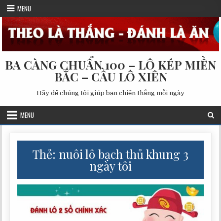
Skip
MENU
to
content
BA CÀNG CHUẨN 100 – LÔ KÉP MIỀN
BẮC – CẦU LÔ XIÊN
Hãy để chúng tôi giúp bạn chiến thắng mỗi ngày
MENU
Thẻ:
nuôi lô bạch thủ khung 3
ngày tôi