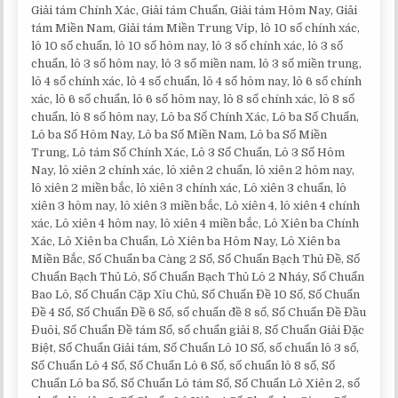
Giải tám Chính Xác, Giải tám Chuẩn, Giải tám Hôm Nay, Giải
tám Miền Nam, Giải tám Miền Trung Vip, lô 10 số chính xác,
lô 10 số chuẩn, lô 10 số hôm nay, lô 3 số chính xác, lô 3 số
chuẩn, lô 3 số hôm nay, lô 3 số miền nam, lô 3 số miền trung,
lô 4 số chính xác, lô 4 số chuẩn, lô 4 số hôm nay, lô 6 số chính
xác, lô 6 số chuẩn, lô 6 số hôm nay, lô 8 số chính xác, lô 8 số
chuẩn, lô 8 số hôm nay, Lô ba Số Chính Xác, Lô ba Số Chuẩn,
Lô ba Số Hôm Nay, Lô ba Số Miền Nam, Lô ba Số Miền
Trung, Lô tám Số Chính Xác, Lô 3 Số Chuẩn, Lô 3 Số Hôm
Nay, lô xiên 2 chính xác, lô xiên 2 chuẩn, lô xiên 2 hôm nay,
lô xiên 2 miền bắc, lô xiên 3 chính xác, Lô xiên 3 chuẩn, lô
xiên 3 hôm nay, lô xiên 3 miền bắc, Lô xiên 4, lô xiên 4 chính
xác, Lô xiên 4 hôm nay, lô xiên 4 miền bắc, Lô Xiên ba Chính
Xác, Lô Xiên ba Chuẩn, Lô Xiên ba Hôm Nay, Lô Xiên ba
Miền Bắc, Số Chuẩn ba Càng 2 Số, Số Chuẩn Bạch Thủ Đề, Số
Chuẩn Bạch Thủ Lô, Số Chuẩn Bạch Thủ Lô 2 Nháy, Số Chuẩn
Bao Lô, Số Chuẩn Cặp Xỉu Chủ, Số Chuẩn Đề 10 Số, Số Chuẩn
Đề 4 Số, Số Chuẩn Đề 6 Số, số chuẩn đề 8 số, Số Chuẩn Đề Đầu
Đuôi, Số Chuẩn Đề tám Số, số chuẩn giải 8, Số Chuẩn Giải Đặc
Biệt, Số Chuẩn Giải tám, Số Chuẩn Lô 10 Số, số chuẩn lô 3 số,
Số Chuẩn Lô 4 Số, Số Chuẩn Lô 6 Số, số chuẩn lô 8 số, Số
Chuẩn Lô ba Số, Số Chuẩn Lô tám Số, Số Chuẩn Lô Xiên 2, số