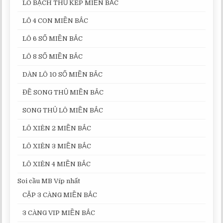
LÔ BẠCH THỦ KÉP MIỀN BẮC
LÔ 4 CON MIỀN BẮC
LÔ 6 SỐ MIỀN BẮC
LÔ 8 SỐ MIỀN BẮC
DÀN LÔ 10 SỐ MIỀN BẮC
ĐỀ SONG THỦ MIỀN BẮC
SONG THỦ LÔ MIỀN BẮC
LÔ XIÊN 2 MIỀN BẮC
LÔ XIÊN 3 MIỀN BẮC
LÔ XIÊN 4 MIỀN BẮC
Soi cầu MB Víp nhất
CẶP 3 CÀNG MIỀN BẮC
3 CÀNG VIP MIỀN BẮC