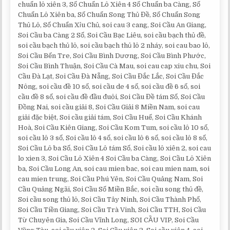
chuẩn lô xiên 3, Số Chuẩn Lô Xiên 4 Số Chuẩn ba Càng, Số
Chuẩn Lô Xiên ba, Số Chuẩn Song Thủ Đề, Số Chuẩn Song
Thủ Lô, Số Chuẩn Xỉu Chủ, soi cau 3 cang, Soi Cầu An Giang,
Soi Cầu ba Càng 2 Số, Soi Cầu Bạc Liêu, soi cầu bạch thủ đề,
soi cầu bạch thủ lô, soi cầu bạch thủ lô 2 nháy, soi cau bao lô,
Soi Cầu Bến Tre, Soi Cầu Bình Dương, Soi Cầu Bình Phước,
Soi Cầu Bình Thuận, Soi Cầu Cà Mau, soi cau cap xiu chu, Soi
Cầu Đà Lạt, Soi Cầu Đà Nẵng, Soi Cầu Đắc Lắc, Soi Cầu Đắc
Nông, soi cầu đề 10 số, soi cầu de 4 số, soi cầu đề 6 số, soi
cầu đề 8 số, soi cầu đề đầu đuôi, Soi Cầu Đề tám Số, Soi Cầu
Đồng Nai, soi cầu giải 8, Soi Cầu Giải 8 Miền Nam, soi cau
giải đặc biệt, Soi cầu giải tám, Soi Cầu Huế, Soi Cầu Khánh
Hoà, Soi Cầu Kiên Giang, Soi Cầu Kom Tum, soi cầu lô 10 số,
soi cầu lô 3 số, Soi cầu lô 4 số, soi cầu lô 6 số, soi cầu lô 8 số,
Soi Cầu Lô ba Số, Soi Cầu Lô tám Số, Soi cầu lô xiên 2, soi cau
lo xien 3, Soi Cầu Lô Xiên 4 Soi Cầu ba Càng, Soi Cầu Lô Xiên
ba, Soi Cầu Long An, soi cau mien bac, soi cau mien nam, soi
cau mien trung, Soi Cầu Phú Yên, Soi Cầu Quảng Nam, Soi
Cầu Quảng Ngãi, Soi Cầu Số Miền Bắc, soi cầu song thủ đề,
Soi cầu song thủ lô, Soi Cầu Tây Ninh, Soi Cầu Thành Phố,
Soi Cầu Tiền Giang, Soi Cầu Trà Vinh, Soi Cầu TTH, Soi Cầu
Từ Chuyên Gia, Soi Cầu Vĩnh Long, SOI CẦU VIP, Soi Cầu