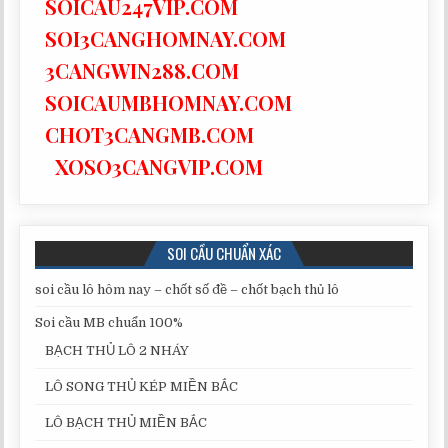
SOICAU247VIP.COM
SOI3CANGHOMNAY.COM
3CANGWIN288.COM
SOICAUMBHOMNAY.COM
CHOT3CANGMB.COM
XOSO3CANGVIP.COM
SOI CẦU CHUẨN XÁC
soi cầu lô hôm nay – chốt số đề – chốt bạch thủ lô
Soi cầu MB chuẩn 100%
BẠCH THỦ LÔ 2 NHÁY
LÔ SONG THỦ KÉP MIỀN BẮC
LÔ BẠCH THỦ MIỀN BẮC