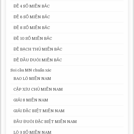
ĐỀ 4 SỐ MIỀN BẮC
ĐỀ 6 SỐ MIỀN BẮC
ĐỀ 8 SỐ MIỀN BẮC
ĐỀ 10 SỐ MIỀN BẮC
ĐỀ BẠCH THỦ MIỀN BẮC
ĐỀ ĐẦU ĐUÔI MIỀN BẮC
Soi cầu MN chuẩn xác
BAO LÔ MIỀN NAM
CẶP XÍU CHỦ MIỀN NAM
GIẢI 8 MIỀN NAM
GIẢI ĐẶC BIỆT MIỀN NAM
ĐẦU ĐUÔI ĐẶC BIỆT MIỀN NAM
LÔ 3 SỐ MIỀN NAM