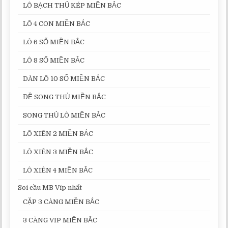
LÔ BẠCH THỦ KÉP MIỀN BẮC
LÔ 4 CON MIỀN BẮC
LÔ 6 SỐ MIỀN BẮC
LÔ 8 SỐ MIỀN BẮC
DÀN LÔ 10 SỐ MIỀN BẮC
ĐỀ SONG THỦ MIỀN BẮC
SONG THỦ LÔ MIỀN BẮC
LÔ XIÊN 2 MIỀN BẮC
LÔ XIÊN 3 MIỀN BẮC
LÔ XIÊN 4 MIỀN BẮC
Soi cầu MB Víp nhất
CẶP 3 CÀNG MIỀN BẮC
3 CÀNG VIP MIỀN BẮC