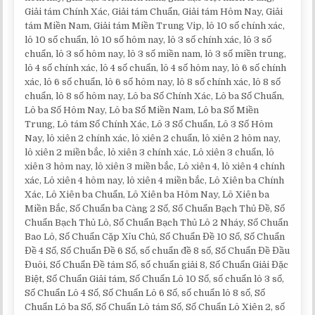
Giải tám Chính Xác, Giải tám Chuẩn, Giải tám Hôm Nay, Giải
tám Miền Nam, Giải tám Miền Trung Vip, lô 10 số chính xác,
lô 10 số chuẩn, lô 10 số hôm nay, lô 3 số chính xác, lô 3 số
chuẩn, lô 3 số hôm nay, lô 3 số miền nam, lô 3 số miền trung,
lô 4 số chính xác, lô 4 số chuẩn, lô 4 số hôm nay, lô 6 số chính
xác, lô 6 số chuẩn, lô 6 số hôm nay, lô 8 số chính xác, lô 8 số
chuẩn, lô 8 số hôm nay, Lô ba Số Chính Xác, Lô ba Số Chuẩn,
Lô ba Số Hôm Nay, Lô ba Số Miền Nam, Lô ba Số Miền
Trung, Lô tám Số Chính Xác, Lô 3 Số Chuẩn, Lô 3 Số Hôm
Nay, lô xiên 2 chính xác, lô xiên 2 chuẩn, lô xiên 2 hôm nay,
lô xiên 2 miền bắc, lô xiên 3 chính xác, Lô xiên 3 chuẩn, lô
xiên 3 hôm nay, lô xiên 3 miền bắc, Lô xiên 4, lô xiên 4 chính
xác, Lô xiên 4 hôm nay, lô xiên 4 miền bắc, Lô Xiên ba Chính
Xác, Lô Xiên ba Chuẩn, Lô Xiên ba Hôm Nay, Lô Xiên ba
Miền Bắc, Số Chuẩn ba Càng 2 Số, Số Chuẩn Bạch Thủ Đề, Số
Chuẩn Bạch Thủ Lô, Số Chuẩn Bạch Thủ Lô 2 Nháy, Số Chuẩn
Bao Lô, Số Chuẩn Cặp Xỉu Chủ, Số Chuẩn Đề 10 Số, Số Chuẩn
Đề 4 Số, Số Chuẩn Đề 6 Số, số chuẩn đề 8 số, Số Chuẩn Đề Đầu
Đuôi, Số Chuẩn Đề tám Số, số chuẩn giải 8, Số Chuẩn Giải Đặc
Biệt, Số Chuẩn Giải tám, Số Chuẩn Lô 10 Số, số chuẩn lô 3 số,
Số Chuẩn Lô 4 Số, Số Chuẩn Lô 6 Số, số chuẩn lô 8 số, Số
Chuẩn Lô ba Số, Số Chuẩn Lô tám Số, Số Chuẩn Lô Xiên 2, số