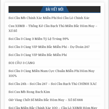
BÀI VIẾT MỚI
Soi Cầu Mb Chính Xác Miễn Phí Soi Cầu Lô Chính Xác
Cau XSMB – Thống Kê Cầu Bạch Thủ Miền Bắc Hôm Nay –
Xổ Số
Soi Cầu 3 Càng 3 Miền Tỷ Lệ Trúng 99%
Soi Cầu 3 Càng VIP Miền Bắc Miễn Phí – Dự Đoán 247
Soi Cầu 3 Càng VIP Miền Bắc Miễn Phí
SOI CẦU 3 CÀNG
Soi Cầu 3 Càng Miền Nam Cực Chuẩn Miễn Phí Hôm Nay
100%
Soi Cầu 24h – Soi Cầu 247 – Soi Cầu Bạch Thủ CHÍNH XÁC
Soi Cau Mb Rong Bach Kim
Giờ Vàng Chốt Số Miền Bắc Hôm Nay – Xổ Số 666
Soi Cầu Miền Bắc Chính Xác 100 – Cầu Lô XSMB Hôm Nay