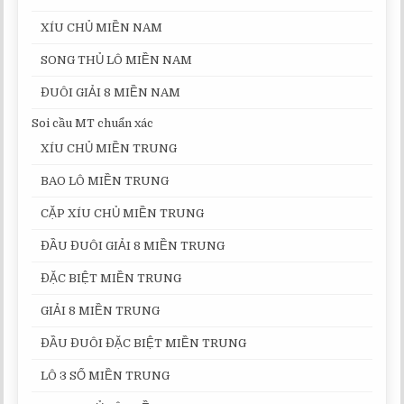
XÍU CHỦ MIỀN NAM
SONG THỦ LÔ MIỀN NAM
ĐUÔI GIẢI 8 MIỀN NAM
Soi cầu MT chuẩn xác
XÍU CHỦ MIỀN TRUNG
BAO LÔ MIỀN TRUNG
CẶP XÍU CHỦ MIỀN TRUNG
ĐẦU ĐUÔI GIẢI 8 MIỀN TRUNG
ĐẶC BIỆT MIỀN TRUNG
GIẢI 8 MIỀN TRUNG
ĐẦU ĐUÔI ĐẶC BIỆT MIỀN TRUNG
LÔ 3 SỐ MIỀN TRUNG