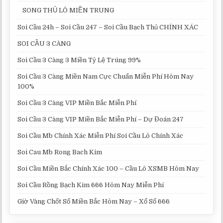
SONG THỦ LÔ MIỀN TRUNG
Soi Cầu 24h – Soi Cầu 247 – Soi Cầu Bạch Thủ CHÍNH XÁC
SOI CẦU 3 CÀNG
Soi Cầu 3 Càng 3 Miền Tỷ Lệ Trúng 99%
Soi Cầu 3 Càng Miền Nam Cực Chuẩn Miễn Phí Hôm Nay
100%
Soi Cầu 3 Càng VIP Miền Bắc Miễn Phí
Soi Cầu 3 Càng VIP Miền Bắc Miễn Phí – Dự Đoán 247
Soi Cầu Mb Chính Xác Miễn Phí Soi Cầu Lô Chính Xác
Soi Cau Mb Rong Bach Kim
Soi Cầu Miền Bắc Chính Xác 100 – Cầu Lô XSMB Hôm Nay
Soi Cầu Rồng Bạch Kim 666 Hôm Nay Miễn Phí
Giờ Vàng Chốt Số Miền Bắc Hôm Nay – Xổ Số 666