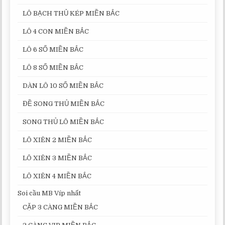
LÔ BẠCH THỦ KÉP MIỀN BẮC
LÔ 4 CON MIỀN BẮC
LÔ 6 SỐ MIỀN BẮC
LÔ 8 SỐ MIỀN BẮC
DÀN LÔ 10 SỐ MIỀN BẮC
ĐỀ SONG THỦ MIỀN BẮC
SONG THỦ LÔ MIỀN BẮC
LÔ XIÊN 2 MIỀN BẮC
LÔ XIÊN 3 MIỀN BẮC
LÔ XIÊN 4 MIỀN BẮC
Soi cầu MB Víp nhất
CẶP 3 CÀNG MIỀN BẮC