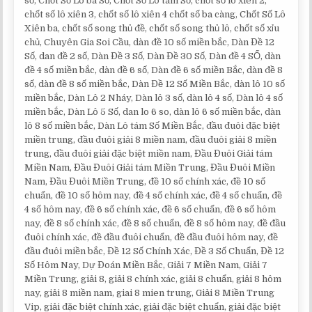
số, Chốt Số Lô ba Số, Chốt Số Lô tám Số, chốt số lô xiên 2,
chốt số lô xiên 3, chốt số lô xiên 4 chốt số ba càng, Chốt Số Lô
Xiên ba, chốt số song thủ đề, chốt số song thủ lô, chốt số xỉu
chủ, Chuyên Gia Soi Cầu, dàn đề 10 số miền bắc, Dàn Đề 12
Số, dan đề 2 số, Dàn Đề 3 Số, Dàn Đề 30 Số, Dàn đề 4 SỐ, dàn
đề 4 số miền bắc, dàn đề 6 số, Dàn đề 6 số miền Bắc, dàn đề 8
số, dàn đề 8 số miền bắc, Dàn Đề 12 Số Miền Bắc, dàn lô 10 số
miền bắc, Dàn Lô 2 Nháy, Dàn lô 3 số, dàn lô 4 số, Dàn lô 4 số
miền bắc, Dàn Lô 5 Số, dan lo 6 so, dàn lô 6 số miền bắc, dàn
lô 8 số miền bắc, Dàn Lô tám Số Miền Bắc, đầu đuôi đặc biệt
miền trung, đầu đuôi giải 8 miền nam, đầu đuôi giải 8 miền
trung, đầu đuôi giải đặc biệt miền nam, Đầu Đuôi Giải tám
Miền Nam, Đầu Đuôi Giải tám Miền Trung, Đầu Đuôi Miền
Nam, Đầu Đuôi Miền Trung, đề 10 số chính xác, đề 10 số
chuẩn, đề 10 số hôm nay, đề 4 số chính xác, đề 4 số chuẩn, đề
4 số hôm nay, đề 6 số chính xác, đề 6 số chuẩn, đề 6 số hôm
nay, đề 8 số chính xác, đề 8 số chuẩn, đề 8 số hôm nay, đề đầu
đuôi chính xác, đề đầu đuôi chuẩn, đề đầu đuôi hôm nay, đề
đầu đuôi miền bắc, Đề 12 Số Chính Xác, Đề 3 Số Chuẩn, Đề 12
Số Hôm Nay, Dự Đoán Miền Bắc, Giải 7 Miền Nam, Giải 7
Miền Trung, giải 8, giải 8 chính xác, giải 8 chuẩn, giải 8 hôm
nay, giải 8 miền nam, giai 8 mien trung, Giải 8 Miền Trung
Vip, giải đặc biệt chính xác, giải đặc biệt chuẩn, giải đặc biệt