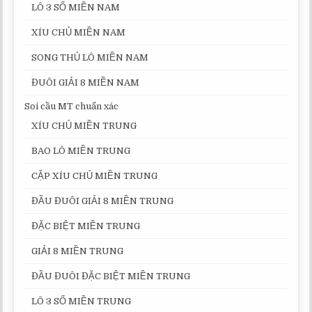
LÔ 3 SỐ MIỀN NAM
XÍU CHỦ MIỀN NAM
SONG THỦ LÔ MIỀN NAM
ĐUÔI GIẢI 8 MIỀN NAM
Soi cầu MT chuẩn xác
XÍU CHỦ MIỀN TRUNG
BAO LÔ MIỀN TRUNG
CẶP XÍU CHỦ MIỀN TRUNG
ĐẦU ĐUÔI GIẢI 8 MIỀN TRUNG
ĐẶC BIỆT MIỀN TRUNG
GIẢI 8 MIỀN TRUNG
ĐẦU ĐUÔI ĐẶC BIỆT MIỀN TRUNG
LÔ 3 SỐ MIỀN TRUNG