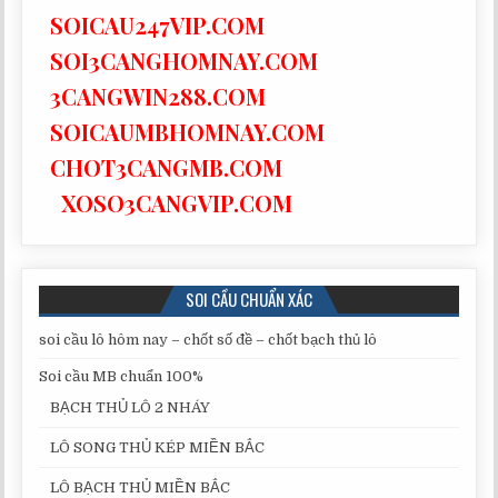
SOICAU247VIP.COM
SOI3CANGHOMNAY.COM
3CANGWIN288.COM
SOICAUMBHOMNAY.COM
CHOT3CANGMB.COM
XOSO3CANGVIP.COM
SOI CẦU CHUẨN XÁC
soi cầu lô hôm nay – chốt số đề – chốt bạch thủ lô
Soi cầu MB chuẩn 100%
BẠCH THỦ LÔ 2 NHÁY
LÔ SONG THỦ KÉP MIỀN BẮC
LÔ BẠCH THỦ MIỀN BẮC