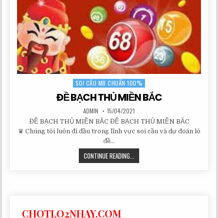
SOI CẦU MB CHUẨN 100%
Posted
in
ĐỀ BẠCH THỦ MIỀN BẮC
AUTHOR:
PUBLISHED
ADMIN
15/04/2021
DATE:
ĐỀ BẠCH THỦ MIỀN BẮC ĐỀ BẠCH THỦ MIỀN BẮC
♛ Chúng tôi luôn đi đầu trong lĩnh vực soi cầu và dự đoán lô
đề…
ĐỀ
CONTINUE READING...
BẠCH
THỦ
MIỀN
BẮC
CHOTLO2NHAY.COM