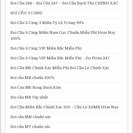
Soi Cầu 24h – Soi Cầu 247 – Soi Cầu Bạch Thủ CHÍNH XÁC
SOI CẦU 3 CÀNG
Soi Cầu 3 Càng 3 Miền Tỷ Lệ Trúng 99%
Soi Cầu 3 Càng Miền Nam Cực Chuẩn Miễn Phí Hôm Nay
100%
Soi Cầu 3 Càng VIP Miền Bắc Miễn Phí
Soi Cầu 3 Càng VIP Miền Bắc Miễn Phí – Dự Đoán 247
Soi Cầu Mb Chính Xác Miễn Phí Soi Cầu Lô Chính Xác
Soi cầu MB chuẩn 100%
Soi Cau Mb Rong Bach Kim
Soi cầu MB Víp nhất
Soi Cầu Miền Bắc Chính Xác 100 – Cầu Lô XSMB Hôm Nay
Soi cầu MN chuẩn xác
Soi cầu MT chuẩn xác