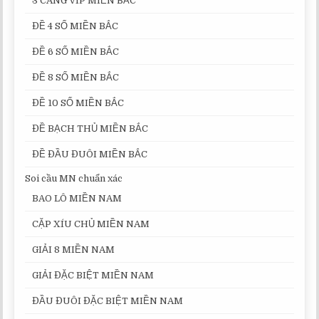
3 CÀNG VIP MIỀN BẮC
ĐỀ 4 SỐ MIỀN BẮC
ĐỀ 6 SỐ MIỀN BẮC
ĐỀ 8 SỐ MIỀN BẮC
ĐỀ 10 SỐ MIỀN BẮC
ĐỀ BẠCH THỦ MIỀN BẮC
ĐỀ ĐẦU ĐUÔI MIỀN BẮC
Soi cầu MN chuẩn xác
BAO LÔ MIỀN NAM
CẶP XÍU CHỦ MIỀN NAM
GIẢI 8 MIỀN NAM
GIẢI ĐẶC BIỆT MIỀN NAM
ĐẦU ĐUÔI ĐẶC BIỆT MIỀN NAM