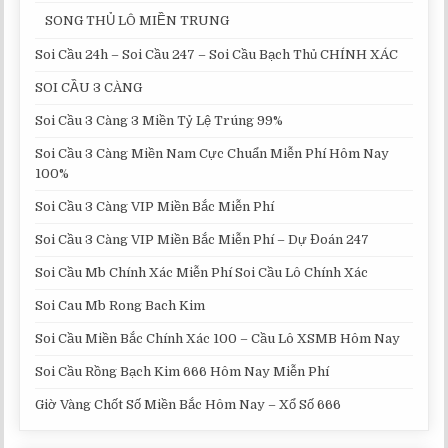
SONG THỦ LÔ MIỀN TRUNG
Soi Cầu 24h – Soi Cầu 247 – Soi Cầu Bạch Thủ CHÍNH XÁC
SOI CẦU 3 CÀNG
Soi Cầu 3 Càng 3 Miền Tỷ Lệ Trúng 99%
Soi Cầu 3 Càng Miền Nam Cực Chuẩn Miễn Phí Hôm Nay
100%
Soi Cầu 3 Càng VIP Miền Bắc Miễn Phí
Soi Cầu 3 Càng VIP Miền Bắc Miễn Phí – Dự Đoán 247
Soi Cầu Mb Chính Xác Miễn Phí Soi Cầu Lô Chính Xác
Soi Cau Mb Rong Bach Kim
Soi Cầu Miền Bắc Chính Xác 100 – Cầu Lô XSMB Hôm Nay
Soi Cầu Rồng Bạch Kim 666 Hôm Nay Miễn Phí
Giờ Vàng Chốt Số Miền Bắc Hôm Nay – Xổ Số 666