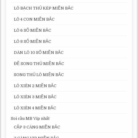
LÔ BẠCH THỦ KÉP MIỀN BẮC
LÔ 4 CON MIỀN BẮC
LÔ 6 SỐ MIỀN BẮC
LÔ 8 SỐ MIỀN BẮC
DÀN LÔ 10 SỐ MIỀN BẮC
ĐỀ SONG THỦ MIỀN BẮC
SONG THỦ LÔ MIỀN BẮC
LÔ XIÊN 2 MIỀN BẮC
LÔ XIÊN 3 MIỀN BẮC
LÔ XIÊN 4 MIỀN BẮC
Soi cầu MB Víp nhất
CẶP 3 CÀNG MIỀN BẮC