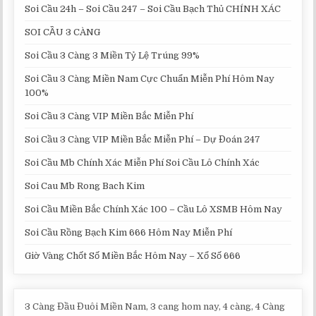
Soi Cầu 24h – Soi Cầu 247 – Soi Cầu Bạch Thủ CHÍNH XÁC
SOI CẦU 3 CÀNG
Soi Cầu 3 Càng 3 Miền Tỷ Lệ Trúng 99%
Soi Cầu 3 Càng Miền Nam Cực Chuẩn Miễn Phí Hôm Nay
100%
Soi Cầu 3 Càng VIP Miền Bắc Miễn Phí
Soi Cầu 3 Càng VIP Miền Bắc Miễn Phí – Dự Đoán 247
Soi Cầu Mb Chính Xác Miễn Phí Soi Cầu Lô Chính Xác
Soi Cau Mb Rong Bach Kim
Soi Cầu Miền Bắc Chính Xác 100 – Cầu Lô XSMB Hôm Nay
Soi Cầu Rồng Bạch Kim 666 Hôm Nay Miễn Phí
Giờ Vàng Chốt Số Miền Bắc Hôm Nay – Xổ Số 666
3 Càng Đầu Đuôi Miền Nam, 3 cang hom nay, 4 càng, 4 Càng