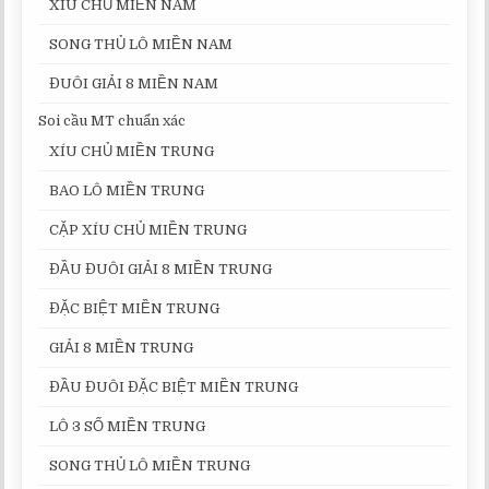
XÍU CHỦ MIỀN NAM
SONG THỦ LÔ MIỀN NAM
ĐUÔI GIẢI 8 MIỀN NAM
Soi cầu MT chuẩn xác
XÍU CHỦ MIỀN TRUNG
BAO LÔ MIỀN TRUNG
CẶP XÍU CHỦ MIỀN TRUNG
ĐẦU ĐUÔI GIẢI 8 MIỀN TRUNG
ĐẶC BIỆT MIỀN TRUNG
GIẢI 8 MIỀN TRUNG
ĐẦU ĐUÔI ĐẶC BIỆT MIỀN TRUNG
LÔ 3 SỐ MIỀN TRUNG
SONG THỦ LÔ MIỀN TRUNG