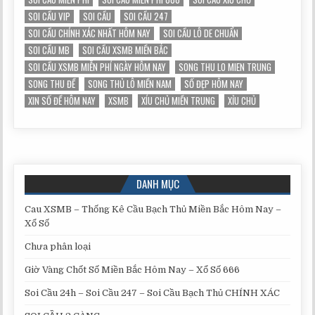
SOI CẦU VIP
SOI CẦU
SOI CẦU 247
SOI CẦU CHÍNH XÁC NHẤT HÔM NAY
SOI CẦU LÔ DE CHUẨN
SOI CẦU MB
SOI CẦU XSMB MIỀN BẮC
SOI CẦU XSMB MIỄN PHÍ NGÀY HÔM NAY
SONG THU LO MIEN TRUNG
SONG THU ĐỀ
SONG THỦ LÔ MIỀN NAM
SỐ ĐẸP HÔM NAY
XIN SỐ ĐỀ HÔM NAY
XSMB
XÍU CHỦ MIỀN TRUNG
XỈU CHỦ
DANH MỤC
Cau XSMB – Thống Kê Cầu Bạch Thủ Miền Bắc Hôm Nay –
Xổ Số
Chưa phân loại
Giờ Vàng Chốt Số Miền Bắc Hôm Nay – Xổ Số 666
Soi Cầu 24h – Soi Cầu 247 – Soi Cầu Bạch Thủ CHÍNH XÁC