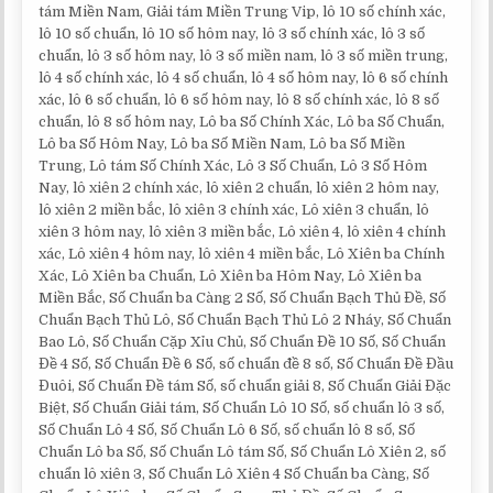
tám Miền Nam, Giải tám Miền Trung Vip, lô 10 số chính xác,
lô 10 số chuẩn, lô 10 số hôm nay, lô 3 số chính xác, lô 3 số
chuẩn, lô 3 số hôm nay, lô 3 số miền nam, lô 3 số miền trung,
lô 4 số chính xác, lô 4 số chuẩn, lô 4 số hôm nay, lô 6 số chính
xác, lô 6 số chuẩn, lô 6 số hôm nay, lô 8 số chính xác, lô 8 số
chuẩn, lô 8 số hôm nay, Lô ba Số Chính Xác, Lô ba Số Chuẩn,
Lô ba Số Hôm Nay, Lô ba Số Miền Nam, Lô ba Số Miền
Trung, Lô tám Số Chính Xác, Lô 3 Số Chuẩn, Lô 3 Số Hôm
Nay, lô xiên 2 chính xác, lô xiên 2 chuẩn, lô xiên 2 hôm nay,
lô xiên 2 miền bắc, lô xiên 3 chính xác, Lô xiên 3 chuẩn, lô
xiên 3 hôm nay, lô xiên 3 miền bắc, Lô xiên 4, lô xiên 4 chính
xác, Lô xiên 4 hôm nay, lô xiên 4 miền bắc, Lô Xiên ba Chính
Xác, Lô Xiên ba Chuẩn, Lô Xiên ba Hôm Nay, Lô Xiên ba
Miền Bắc, Số Chuẩn ba Càng 2 Số, Số Chuẩn Bạch Thủ Đề, Số
Chuẩn Bạch Thủ Lô, Số Chuẩn Bạch Thủ Lô 2 Nháy, Số Chuẩn
Bao Lô, Số Chuẩn Cặp Xỉu Chủ, Số Chuẩn Đề 10 Số, Số Chuẩn
Đề 4 Số, Số Chuẩn Đề 6 Số, số chuẩn đề 8 số, Số Chuẩn Đề Đầu
Đuôi, Số Chuẩn Đề tám Số, số chuẩn giải 8, Số Chuẩn Giải Đặc
Biệt, Số Chuẩn Giải tám, Số Chuẩn Lô 10 Số, số chuẩn lô 3 số,
Số Chuẩn Lô 4 Số, Số Chuẩn Lô 6 Số, số chuẩn lô 8 số, Số
Chuẩn Lô ba Số, Số Chuẩn Lô tám Số, Số Chuẩn Lô Xiên 2, số
chuẩn lô xiên 3, Số Chuẩn Lô Xiên 4 Số Chuẩn ba Càng, Số