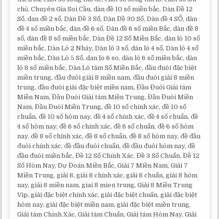
chủ, Chuyên Gia Soi Cầu, dàn đề 10 số miền bắc, Dàn Đề 12
Số, dan đề 2 số, Dàn Đề 3 Số, Dàn Đề 30 Số, Dàn đề 4 SỐ, dàn
đề 4 số miền bắc, dàn đề 6 số, Dàn đề 6 số miền Bắc, dàn đề 8
số, dàn đề 8 số miền bắc, Dàn Đề 12 Số Miền Bắc, dàn lô 10 số
miền bắc, Dàn Lô 2 Nháy, Dàn lô 3 số, dàn lô 4 số, Dàn lô 4 số
miền bắc, Dàn Lô 5 Số, dan lo 6 so, dàn lô 6 số miền bắc, dàn
lô 8 số miền bắc, Dàn Lô tám Số Miền Bắc, đầu đuôi đặc biệt
miền trung, đầu đuôi giải 8 miền nam, đầu đuôi giải 8 miền
trung, đầu đuôi giải đặc biệt miền nam, Đầu Đuôi Giải tám
Miền Nam, Đầu Đuôi Giải tám Miền Trung, Đầu Đuôi Miền
Nam, Đầu Đuôi Miền Trung, đề 10 số chính xác, đề 10 số
chuẩn, đề 10 số hôm nay, đề 4 số chính xác, đề 4 số chuẩn, đề
4 số hôm nay, đề 6 số chính xác, đề 6 số chuẩn, đề 6 số hôm
nay, đề 8 số chính xác, đề 8 số chuẩn, đề 8 số hôm nay, đề đầu
đuôi chính xác, đề đầu đuôi chuẩn, đề đầu đuôi hôm nay, đề
đầu đuôi miền bắc, Đề 12 Số Chính Xác, Đề 3 Số Chuẩn, Đề 12
Số Hôm Nay, Dự Đoán Miền Bắc, Giải 7 Miền Nam, Giải 7
Miền Trung, giải 8, giải 8 chính xác, giải 8 chuẩn, giải 8 hôm
nay, giải 8 miền nam, giai 8 mien trung, Giải 8 Miền Trung
Vip, giải đặc biệt chính xác, giải đặc biệt chuẩn, giải đặc biệt
hôm nay, giải đặc biệt miền nam, giải đặc biệt miền trung,
Giải tám Chính Xác, Giải tám Chuẩn, Giải tám Hôm Nay, Giải