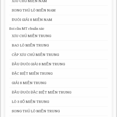
XÍU CHỦ MIỀN NAM
SONG THỦ LÔ MIỀN NAM
ĐUÔI GIẢI 8 MIỀN NAM
Soi cầu MT chuẩn xác
XÍU CHỦ MIỀN TRUNG
BAO LÔ MIỀN TRUNG
CẶP XÍU CHỦ MIỀN TRUNG
ĐẦU ĐUÔI GIẢI 8 MIỀN TRUNG
ĐẶC BIỆT MIỀN TRUNG
GIẢI 8 MIỀN TRUNG
ĐẦU ĐUÔI ĐẶC BIỆT MIỀN TRUNG
LÔ 3 SỐ MIỀN TRUNG
SONG THỦ LÔ MIỀN TRUNG