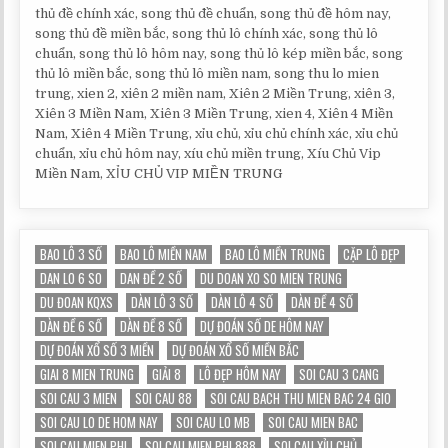
thủ đề chính xác, song thủ đề chuẩn, song thủ đề hôm nay,
song thủ đề miền bắc, song thủ lô chính xác, song thủ lô
chuẩn, song thủ lô hôm nay, song thủ lô kép miền bắc, song
thủ lô miền bắc, song thủ lô miền nam, song thu lo mien
trung, xien 2, xiên 2 miền nam, Xiên 2 Miền Trung, xiên 3,
Xiên 3 Miền Nam, Xiên 3 Miền Trung, xien 4, Xiên 4 Miền
Nam, Xiên 4 Miền Trung, xỉu chủ, xỉu chủ chính xác, xỉu chủ
chuẩn, xỉu chủ hôm nay, xíu chủ miền trung, Xíu Chủ Vip
Miền Nam, XỈU CHỦ VIP MIỀN TRUNG
BAO LÔ 3 SỐ
BAO LÔ MIỀN NAM
BAO LÔ MIỀN TRUNG
CẶP LÔ ĐẸP
DAN LO 6 SO
DAN ĐỀ 2 SỐ
DU DOAN XO SO MIEN TRUNG
DU ĐOAN KQXS
DÀN LÔ 3 SỐ
DÀN LÔ 4 SỐ
DÀN ĐỀ 4 SỐ
DÀN ĐỀ 6 SỐ
DÀN ĐỀ 8 SỐ
DỰ ĐOÁN SỐ DE HÔM NAY
DỰ ĐOÁN XỔ SỐ 3 MIỀN
DỰ ĐOÁN XỔ SỐ MIỀN BẮC
GIAI 8 MIEN TRUNG
GIẢI 8
LÔ ĐẸP HÔM NAY
SOI CAU 3 CANG
SOI CAU 3 MIEN
SOI CAU 88
SOI CAU BACH THU MIEN BAC 24 GIO
SOI CAU LO DE HOM NAY
SOI CAU LO MB
SOI CAU MIEN BAC
SOI CAU MIEN PHI
SOI CAU MIEN PHI 888
SOI CAU XỈU CHỦ