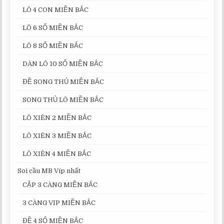
LÔ 4 CON MIỀN BẮC
LÔ 6 SỐ MIỀN BẮC
LÔ 8 SỐ MIỀN BẮC
DÀN LÔ 10 SỐ MIỀN BẮC
ĐỀ SONG THỦ MIỀN BẮC
SONG THỦ LÔ MIỀN BẮC
LÔ XIÊN 2 MIỀN BẮC
LÔ XIÊN 3 MIỀN BẮC
LÔ XIÊN 4 MIỀN BẮC
Soi cầu MB Víp nhất
CẶP 3 CÀNG MIỀN BẮC
3 CÀNG VIP MIỀN BẮC
ĐỀ 4 SỐ MIỀN BẮC