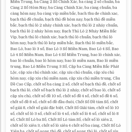
Miền Trung, ba Càng 2 Số Chính Xác, ba càng 2 số chuẩn, ba
Càng 2 Số Hôm Nay, ba Càng Chính Xác, ba càng chuẩn, ba
càng hôm nay, ba càng víp miền bắc, bach thu de chinh xac,
bạch thủ đề chuẩn, bạch thủ đề hôm nay, bạch thủ đề miền
bắc, bạch thủ lô 2 nháy chính xác, bạch thủ lô 2 nháy chuẩn,
bạch thủ lô 2 nháy hôm nay, Bạch Thủ Lô 2 Nháy Miền Bắc
Vip, bạch thủ lô chính xác, bạch thủ lô chuẩn, bạch thủ lô
hôm nay, bạch thủ lô kép miền bắc, Bạch thủ lô miền bắc,
Bao Lô, bao lô 3 số, Bao Lô 3 Số Miền Nam, Bao Lô 4 Số, Bao
Lô 4 Số Miền Nam, Bao Lô 4 Số Miền Trung, bao lô chính xác,
bao lô chuẩn, bao lô hôm nay, bao lô miền nam, Bao lô miền
trung, Bao Lô Miền Trung 3 Số, Cặp ba Càng Miền Bắc Phát
Lộc, cặp xíu chủ chính xác, cặp xíu chủ chuẩn, cặp xỉu chủ
hôm nay, cặp xíu chủ miền nam, cặp xíu chủ miền trung, Cầu
Đề Cao Cấp, chốt số ba càng 2 số, chốt số bạch thủ đề, chốt số
bạch thủ lô, chốt số bạch thủ lô 2 nháy, chốt số bao lô, chốt số
cặp xỉu chủ, chốt số đề 10 số, chốt số đề 4 số, chốt số đề 6 số,
chốt số đề 8 số, chốt số đề đầu đuôi, Chốt Số Đề tám Số, chốt
số giải 8, chốt số giải đặc biệt, Chốt Số Giải tám, chốt số lô 10
số, chốt số lô 3 số, chốt số lô 4 số, chốt số lô 6 số, chốt số lô 8
số, Chốt Số Lô ba Số, Chốt Số Lô tám Số, chốt số lô xiên 2,
chốt số lô xiên 3, chốt số lô xiên 4 chốt số ba càng, Chốt Số Lô
Xiên ba, chốt số song thủ đề, chốt số song thủ lô, chốt số xỉu