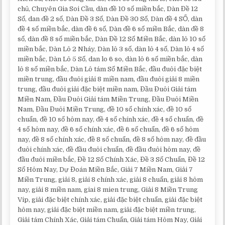
chủ, Chuyên Gia Soi Cầu, dàn đề 10 số miền bắc, Dàn Đề 12
Số, dan đề 2 số, Dàn Đề 3 Số, Dàn Đề 30 Số, Dàn đề 4 SỐ, dàn
đề 4 số miền bắc, dàn đề 6 số, Dàn đề 6 số miền Bắc, dàn đề 8
số, dàn đề 8 số miền bắc, Dàn Đề 12 Số Miền Bắc, dàn lô 10 số
miền bắc, Dàn Lô 2 Nháy, Dàn lô 3 số, dàn lô 4 số, Dàn lô 4 số
miền bắc, Dàn Lô 5 Số, dan lo 6 so, dàn lô 6 số miền bắc, dàn
lô 8 số miền bắc, Dàn Lô tám Số Miền Bắc, đầu đuôi đặc biệt
miền trung, đầu đuôi giải 8 miền nam, đầu đuôi giải 8 miền
trung, đầu đuôi giải đặc biệt miền nam, Đầu Đuôi Giải tám
Miền Nam, Đầu Đuôi Giải tám Miền Trung, Đầu Đuôi Miền
Nam, Đầu Đuôi Miền Trung, đề 10 số chính xác, đề 10 số
chuẩn, đề 10 số hôm nay, đề 4 số chính xác, đề 4 số chuẩn, đề
4 số hôm nay, đề 6 số chính xác, đề 6 số chuẩn, đề 6 số hôm
nay, đề 8 số chính xác, đề 8 số chuẩn, đề 8 số hôm nay, đề đầu
đuôi chính xác, đề đầu đuôi chuẩn, đề đầu đuôi hôm nay, đề
đầu đuôi miền bắc, Đề 12 Số Chính Xác, Đề 3 Số Chuẩn, Đề 12
Số Hôm Nay, Dự Đoán Miền Bắc, Giải 7 Miền Nam, Giải 7
Miền Trung, giải 8, giải 8 chính xác, giải 8 chuẩn, giải 8 hôm
nay, giải 8 miền nam, giai 8 mien trung, Giải 8 Miền Trung
Vip, giải đặc biệt chính xác, giải đặc biệt chuẩn, giải đặc biệt
hôm nay, giải đặc biệt miền nam, giải đặc biệt miền trung,
Giải tám Chính Xác, Giải tám Chuẩn, Giải tám Hôm Nay, Giải