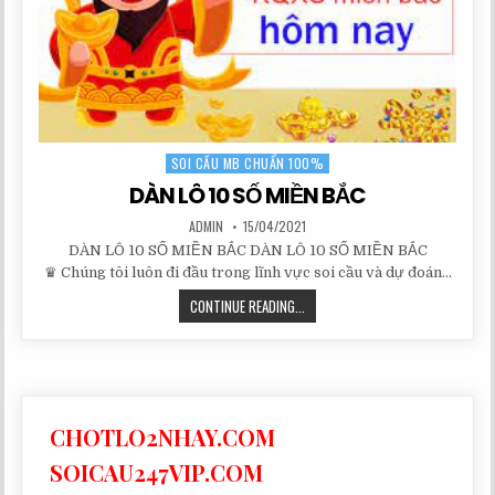
SOI CẦU MB CHUẨN 100%
Posted
in
DÀN LÔ 10 SỐ MIỀN BẮC
AUTHOR:
PUBLISHED
ADMIN
15/04/2021
DATE:
DÀN LÔ 10 SỐ MIỀN BẮC DÀN LÔ 10 SỐ MIỀN BẮC
♛ Chúng tôi luôn đi đầu trong lĩnh vực soi cầu và dự đoán…
DÀN
CONTINUE READING...
LÔ
10
SỐ
MIỀN
BẮC
CHOTLO2NHAY.COM
SOICAU247VIP.COM