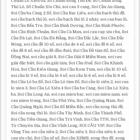
Chuẩn Lô Xiên ba, Số Chuẩn Song Thủ Đề, Số Chuẩn Song
Thủ Lô, Số Chuẩn Xỉu Chủ, soi cau 3 cang, Soi Cầu An Giang,
Soi Cầu ba Càng 2 Số, Soi Cầu Bạc Liêu, soi cầu bạch thủ đề,
soi cầu bạch thủ lô, soi cầu bạch thủ lô 2 nháy, soi cau bao lô,
Soi Cầu Bến Tre, Soi Cầu Bình Dương, Soi Cầu Bình Phước,
Soi Cầu Bình Thuận, Soi Cầu Cà Mau, soi cau cap xiu chu, Soi
Cầu Đà Lạt, Soi Cầu Đà Nẵng, Soi Cầu Đắc Lắc, Soi Cầu Đắc
Nông, soi cầu đề 10 số, soi cầu de 4 số, soi cầu đề 6 số, soi
cầu đề 8 số, soi cầu đề đầu đuôi, Soi Cầu Đề tám Số, Soi Cầu
Đồng Nai, soi cầu giải 8, Soi Cầu Giải 8 Miền Nam, soi cau
giải đặc biệt, Soi cầu giải tám, Soi Cầu Huế, Soi Cầu Khánh
Hoà, Soi Cầu Kiên Giang, Soi Cầu Kom Tum, soi cầu lô 10 số,
soi cầu lô 3 số, Soi cầu lô 4 số, soi cầu lô 6 số, soi cầu lô 8 số,
Soi Cầu Lô ba Số, Soi Cầu Lô tám Số, Soi cầu lô xiên 2, soi cau
lo xien 3, Soi Cầu Lô Xiên 4 Soi Cầu ba Càng, Soi Cầu Lô Xiên
ba, Soi Cầu Long An, soi cau mien bac, soi cau mien nam, soi
cau mien trung, Soi Cầu Phú Yên, Soi Cầu Quảng Nam, Soi
Cầu Quảng Ngãi, Soi Cầu Số Miền Bắc, soi cầu song thủ đề,
Soi cầu song thủ lô, Soi Cầu Tây Ninh, Soi Cầu Thành Phố,
Soi Cầu Tiền Giang, Soi Cầu Trà Vinh, Soi Cầu TTH, Soi Cầu
Từ Chuyên Gia, Soi Cầu Vĩnh Long, SOI CẦU VIP, Soi Cầu
Vũng Tàu, soi cầu xiên 2, Soi Cầu xiên 3, Soi cầu xiên 4, soi
cau xỉu chủ, Soi Cầu xổ số, Soi cầu XSMB, song thu đề, song