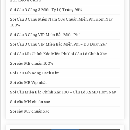
SOI CẦU 3 CÀNG
Soi Cầu 3 Càng 3 Miền Tỷ Lệ Trúng 99%
Soi Cầu 3 Càng Miền Nam Cực Chuẩn Miễn Phí Hôm Nay
100%
Soi Cầu 3 Càng VIP Miền Bắc Miễn Phí
Soi Cầu 3 Càng VIP Miền Bắc Miễn Phí – Dự Đoán 247
Soi Cầu Mb Chính Xác Miễn Phí Soi Cầu Lô Chính Xác
Soi cầu MB chuẩn 100%
Soi Cau Mb Rong Bach Kim
Soi cầu MB Víp nhất
Soi Cầu Miền Bắc Chính Xác 100 – Cầu Lô XSMB Hôm Nay
Soi cầu MN chuẩn xác
Soi cầu MT chuẩn xác