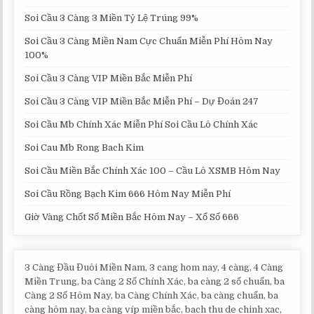
Soi Cầu 3 Càng 3 Miền Tỷ Lệ Trúng 99%
Soi Cầu 3 Càng Miền Nam Cực Chuẩn Miễn Phí Hôm Nay
100%
Soi Cầu 3 Càng VIP Miền Bắc Miễn Phí
Soi Cầu 3 Càng VIP Miền Bắc Miễn Phí – Dự Đoán 247
Soi Cầu Mb Chính Xác Miễn Phí Soi Cầu Lô Chính Xác
Soi Cau Mb Rong Bach Kim
Soi Cầu Miền Bắc Chính Xác 100 – Cầu Lô XSMB Hôm Nay
Soi Cầu Rồng Bạch Kim 666 Hôm Nay Miễn Phí
Giờ Vàng Chốt Số Miền Bắc Hôm Nay – Xổ Số 666
3 Càng Đầu Đuôi Miền Nam, 3 cang hom nay, 4 càng, 4 Càng
Miền Trung, ba Càng 2 Số Chính Xác, ba càng 2 số chuẩn, ba
Càng 2 Số Hôm Nay, ba Càng Chính Xác, ba càng chuẩn, ba
càng hôm nay, ba càng víp miền bắc, bach thu de chinh xac,