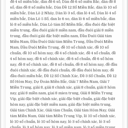
đề 4 số miền bắc, dàn đề 6 số, Dàn đề 6 số miền Bắc, dàn đề 8
số, dàn đề 8 số miền bắc, Dàn Đề 12 Số Miền Bắc, dàn lô 10 số
miền bắc, Dàn Lô 2 Nháy, Dàn lô 3 số, dàn lô 4 số, Dàn lô 4 số
miền bắc, Dàn Lô 5 Số, dan lo 6 so, dàn lô 6 số miền bắc, dàn
lô 8 số miền bắc, Dàn Lô tám Số Miền Bắc, đầu đuôi đặc biệt
miền trung, đầu đuôi giải 8 miền nam, đầu đuôi giải 8 miền
trung, đầu đuôi giải đặc biệt miền nam, Đầu Đuôi Giải tám
Miền Nam, Đầu Đuôi Giải tám Miền Trung, Đầu Đuôi Miền
Nam, Đầu Đuôi Miền Trung, đề 10 số chính xác, đề 10 số
chuẩn, đề 10 số hôm nay, đề 4 số chính xác, đề 4 số chuẩn, đề
4 số hôm nay, đề 6 số chính xác, đề 6 số chuẩn, đề 6 số hôm
nay, đề 8 số chính xác, đề 8 số chuẩn, đề 8 số hôm nay, đề đầu
đuôi chính xác, đề đầu đuôi chuẩn, đề đầu đuôi hôm nay, đề
đầu đuôi miền bắc, Đề 12 Số Chính Xác, Đề 3 Số Chuẩn, Đề 12
Số Hôm Nay, Dự Đoán Miền Bắc, Giải 7 Miền Nam, Giải 7
Miền Trung, giải 8, giải 8 chính xác, giải 8 chuẩn, giải 8 hôm
nay, giải 8 miền nam, giai 8 mien trung, Giải 8 Miền Trung
Vip, giải đặc biệt chính xác, giải đặc biệt chuẩn, giải đặc biệt
hôm nay, giải đặc biệt miền nam, giải đặc biệt miền trung,
Giải tám Chính Xác, Giải tám Chuẩn, Giải tám Hôm Nay, Giải
tám Miền Nam, Giải tám Miền Trung Vip, lô 10 số chính xác,
lô 10 số chuẩn, lô 10 số hôm nay, lô 3 số chính xác, lô 3 số
chuẩn, lô 3 số hôm nay, lô 3 số miền nam, lô 3 số miền trung,