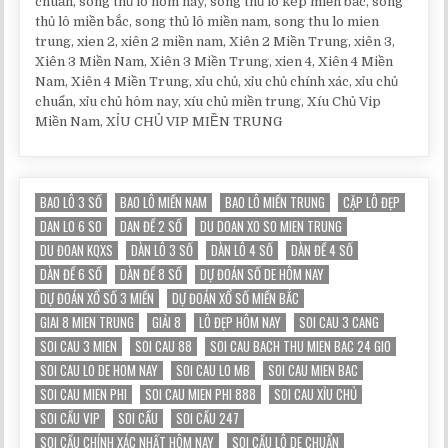
chuẩn, song thủ lô hôm nay, song thủ lô kép miền bắc, song
thủ lô miền bắc, song thủ lô miền nam, song thu lo mien
trung, xien 2, xiên 2 miền nam, Xiên 2 Miền Trung, xiên 3,
Xiên 3 Miền Nam, Xiên 3 Miền Trung, xien 4, Xiên 4 Miền
Nam, Xiên 4 Miền Trung, xỉu chủ, xỉu chủ chính xác, xỉu chủ
chuẩn, xỉu chủ hôm nay, xíu chủ miền trung, Xíu Chủ Vip
Miền Nam, XỈU CHỦ VIP MIỀN TRUNG
BAO LÔ 3 SỐ
BAO LÔ MIỀN NAM
BAO LÔ MIỀN TRUNG
CẶP LÔ ĐẸP
DAN LO 6 SO
DAN ĐỀ 2 SỐ
DU DOAN XO SO MIEN TRUNG
DU ĐOAN KQXS
DÀN LÔ 3 SỐ
DÀN LÔ 4 SỐ
DÀN ĐỀ 4 SỐ
DÀN ĐỀ 6 SỐ
DÀN ĐỀ 8 SỐ
DỰ ĐOÁN SỐ DE HÔM NAY
DỰ ĐOÁN XỔ SỐ 3 MIỀN
DỰ ĐOÁN XỔ SỐ MIỀN BẮC
GIAI 8 MIEN TRUNG
GIẢI 8
LÔ ĐẸP HÔM NAY
SOI CAU 3 CANG
SOI CAU 3 MIEN
SOI CAU 88
SOI CAU BACH THU MIEN BAC 24 GIO
SOI CAU LO DE HOM NAY
SOI CAU LO MB
SOI CAU MIEN BAC
SOI CAU MIEN PHI
SOI CAU MIEN PHI 888
SOI CAU XỈU CHỦ
SOI CẦU VIP
SOI CẦU
SOI CẦU 247
SOI CẦU CHÍNH XÁC NHẤT HÔM NAY
SOI CẦU LÔ DE CHUẨN