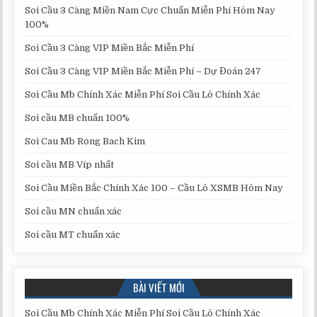
Soi Cầu 3 Càng Miền Nam Cực Chuẩn Miễn Phí Hôm Nay
100%
Soi Cầu 3 Càng VIP Miền Bắc Miễn Phí
Soi Cầu 3 Càng VIP Miền Bắc Miễn Phí – Dự Đoán 247
Soi Cầu Mb Chính Xác Miễn Phí Soi Cầu Lô Chính Xác
Soi cầu MB chuẩn 100%
Soi Cau Mb Rong Bach Kim
Soi cầu MB Víp nhất
Soi Cầu Miền Bắc Chính Xác 100 – Cầu Lô XSMB Hôm Nay
Soi cầu MN chuẩn xác
Soi cầu MT chuẩn xác
BÀI VIẾT MỚI
Soi Cầu Mb Chính Xác Miễn Phí Soi Cầu Lô Chính Xác