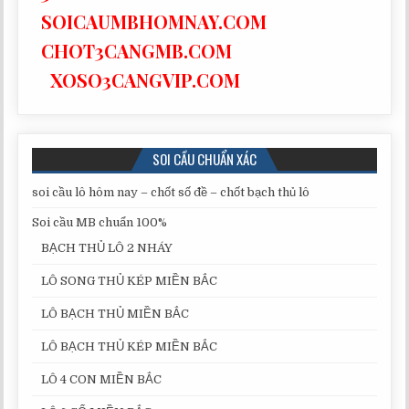
SOICAUMBHOMNAY.COM
CHOT3CANGMB.COM
XOSO3CANGVIP.COM
SOI CẦU CHUẨN XÁC
soi cầu lô hôm nay – chốt số đề – chốt bạch thủ lô
Soi cầu MB chuẩn 100%
BẠCH THỦ LÔ 2 NHÁY
LÔ SONG THỦ KÉP MIỀN BẮC
LÔ BẠCH THỦ MIỀN BẮC
LÔ BẠCH THỦ KÉP MIỀN BẮC
LÔ 4 CON MIỀN BẮC