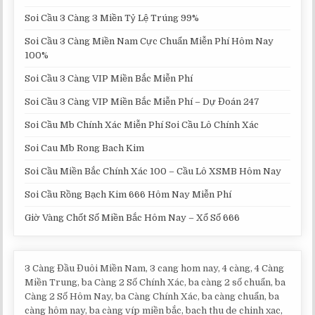
Soi Cầu 3 Càng 3 Miền Tỷ Lệ Trúng 99%
Soi Cầu 3 Càng Miền Nam Cực Chuẩn Miễn Phí Hôm Nay
100%
Soi Cầu 3 Càng VIP Miền Bắc Miễn Phí
Soi Cầu 3 Càng VIP Miền Bắc Miễn Phí – Dự Đoán 247
Soi Cầu Mb Chính Xác Miễn Phí Soi Cầu Lô Chính Xác
Soi Cau Mb Rong Bach Kim
Soi Cầu Miền Bắc Chính Xác 100 – Cầu Lô XSMB Hôm Nay
Soi Cầu Rồng Bạch Kim 666 Hôm Nay Miễn Phí
Giờ Vàng Chốt Số Miền Bắc Hôm Nay – Xổ Số 666
3 Càng Đầu Đuôi Miền Nam, 3 cang hom nay, 4 càng, 4 Càng
Miền Trung, ba Càng 2 Số Chính Xác, ba càng 2 số chuẩn, ba
Càng 2 Số Hôm Nay, ba Càng Chính Xác, ba càng chuẩn, ba
càng hôm nay, ba càng víp miền bắc, bach thu de chinh xac,