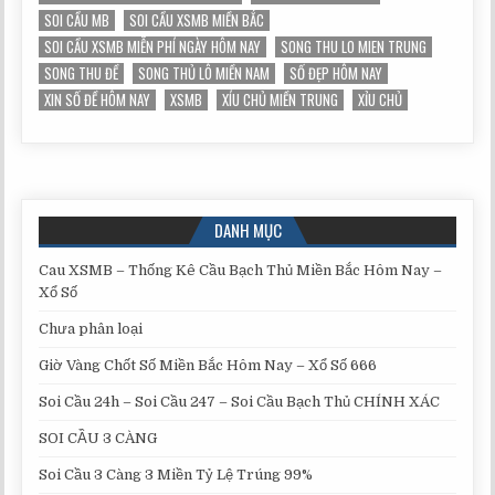
SOI CẦU MB
SOI CẦU XSMB MIỀN BẮC
SOI CẦU XSMB MIỄN PHÍ NGÀY HÔM NAY
SONG THU LO MIEN TRUNG
SONG THU ĐỀ
SONG THỦ LÔ MIỀN NAM
SỐ ĐẸP HÔM NAY
XIN SỐ ĐỀ HÔM NAY
XSMB
XÍU CHỦ MIỀN TRUNG
XỈU CHỦ
DANH MỤC
Cau XSMB – Thống Kê Cầu Bạch Thủ Miền Bắc Hôm Nay –
Xổ Số
Chưa phân loại
Giờ Vàng Chốt Số Miền Bắc Hôm Nay – Xổ Số 666
Soi Cầu 24h – Soi Cầu 247 – Soi Cầu Bạch Thủ CHÍNH XÁC
SOI CẦU 3 CÀNG
Soi Cầu 3 Càng 3 Miền Tỷ Lệ Trúng 99%