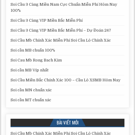
Soi Cầu 3 Càng Miền Nam Cực Chuẩn Miễn Phí Hôm Nay
100%
Soi Cầu 3 Càng VIP Miền Bắc Miễn Phí
Soi Cầu 3 Càng VIP Miền Bắc Miễn Phí – Dự Đoán 247
Soi Cầu Mb Chính Xác Miễn Phí Soi Cầu Lô Chính Xác
Soi cầu MB chuẩn 100%
Soi Cau Mb Rong Bach Kim
Soi cầu MB Víp nhất
Soi Cầu Miền Bắc Chính Xác 100 – Cầu Lô XSMB Hôm Nay
Soi cầu MN chuẩn xác
Soi cầu MT chuẩn xác
BÀI VIẾT MỚI
Soi Cầu Mb Chính Xác Miễn Phí Soi Cầu Lô Chính Xác