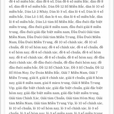
đề 4 số miền bắc, dàn đề 6 số, Dàn đề 6 số miền Bắc, dàn đề 8
số, dàn đề 8 số miền bắc, Dàn Đề 12 Số Miền Bắc, dàn lô 10 số
miền bắc, Dàn Lô 2 Nháy, Dàn lô 3 số, dàn lô 4 số, Dàn lô 4 số
miền bắc, Dàn Lô 5 Số, dan lo 6 so, dàn lô 6 số miền bắc, dàn
lô 8 số miền bắc, Dàn Lô tám Số Miền Bắc, đầu đuôi đặc biệt
miền trung, đầu đuôi giải 8 miền nam, đầu đuôi giải 8 miền
trung, đầu đuôi giải đặc biệt miền nam, Đầu Đuôi Giải tám
Miền Nam, Đầu Đuôi Giải tám Miền Trung, Đầu Đuôi Miền
Nam, Đầu Đuôi Miền Trung, đề 10 số chính xác, đề 10 số
chuẩn, đề 10 số hôm nay, đề 4 số chính xác, đề 4 số chuẩn, đề
4 số hôm nay, đề 6 số chính xác, đề 6 số chuẩn, đề 6 số hôm
nay, đề 8 số chính xác, đề 8 số chuẩn, đề 8 số hôm nay, đề đầu
đuôi chính xác, đề đầu đuôi chuẩn, đề đầu đuôi hôm nay, đề
đầu đuôi miền bắc, Đề 12 Số Chính Xác, Đề 3 Số Chuẩn, Đề 12
Số Hôm Nay, Dự Đoán Miền Bắc, Giải 7 Miền Nam, Giải 7
Miền Trung, giải 8, giải 8 chính xác, giải 8 chuẩn, giải 8 hôm
nay, giải 8 miền nam, giai 8 mien trung, Giải 8 Miền Trung
Vip, giải đặc biệt chính xác, giải đặc biệt chuẩn, giải đặc biệt
hôm nay, giải đặc biệt miền nam, giải đặc biệt miền trung,
Giải tám Chính Xác, Giải tám Chuẩn, Giải tám Hôm Nay, Giải
tám Miền Nam, Giải tám Miền Trung Vip, lô 10 số chính xác,
lô 10 số chuẩn, lô 10 số hôm nay, lô 3 số chính xác, lô 3 số
chuẩn, lô 3 số hôm nay, lô 3 số miền nam, lô 3 số miền trung,