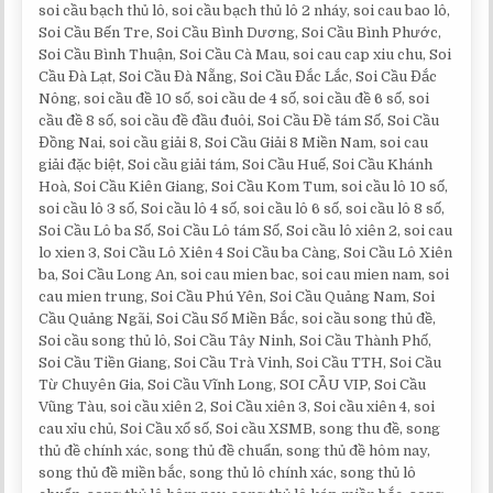
soi cầu bạch thủ lô, soi cầu bạch thủ lô 2 nháy, soi cau bao lô,
Soi Cầu Bến Tre, Soi Cầu Bình Dương, Soi Cầu Bình Phước,
Soi Cầu Bình Thuận, Soi Cầu Cà Mau, soi cau cap xiu chu, Soi
Cầu Đà Lạt, Soi Cầu Đà Nẵng, Soi Cầu Đắc Lắc, Soi Cầu Đắc
Nông, soi cầu đề 10 số, soi cầu de 4 số, soi cầu đề 6 số, soi
cầu đề 8 số, soi cầu đề đầu đuôi, Soi Cầu Đề tám Số, Soi Cầu
Đồng Nai, soi cầu giải 8, Soi Cầu Giải 8 Miền Nam, soi cau
giải đặc biệt, Soi cầu giải tám, Soi Cầu Huế, Soi Cầu Khánh
Hoà, Soi Cầu Kiên Giang, Soi Cầu Kom Tum, soi cầu lô 10 số,
soi cầu lô 3 số, Soi cầu lô 4 số, soi cầu lô 6 số, soi cầu lô 8 số,
Soi Cầu Lô ba Số, Soi Cầu Lô tám Số, Soi cầu lô xiên 2, soi cau
lo xien 3, Soi Cầu Lô Xiên 4 Soi Cầu ba Càng, Soi Cầu Lô Xiên
ba, Soi Cầu Long An, soi cau mien bac, soi cau mien nam, soi
cau mien trung, Soi Cầu Phú Yên, Soi Cầu Quảng Nam, Soi
Cầu Quảng Ngãi, Soi Cầu Số Miền Bắc, soi cầu song thủ đề,
Soi cầu song thủ lô, Soi Cầu Tây Ninh, Soi Cầu Thành Phố,
Soi Cầu Tiền Giang, Soi Cầu Trà Vinh, Soi Cầu TTH, Soi Cầu
Từ Chuyên Gia, Soi Cầu Vĩnh Long, SOI CẦU VIP, Soi Cầu
Vũng Tàu, soi cầu xiên 2, Soi Cầu xiên 3, Soi cầu xiên 4, soi
cau xỉu chủ, Soi Cầu xổ số, Soi cầu XSMB, song thu đề, song
thủ đề chính xác, song thủ đề chuẩn, song thủ đề hôm nay,
song thủ đề miền bắc, song thủ lô chính xác, song thủ lô