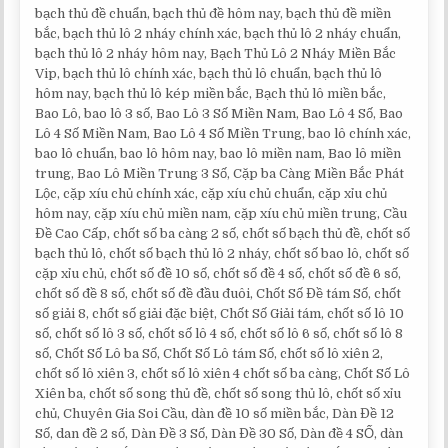
bạch thủ đề chuẩn, bạch thủ đề hôm nay, bạch thủ đề miền
bắc, bạch thủ lô 2 nháy chính xác, bạch thủ lô 2 nháy chuẩn,
bạch thủ lô 2 nháy hôm nay, Bạch Thủ Lô 2 Nháy Miền Bắc
Vip, bạch thủ lô chính xác, bạch thủ lô chuẩn, bạch thủ lô
hôm nay, bạch thủ lô kép miền bắc, Bạch thủ lô miền bắc,
Bao Lô, bao lô 3 số, Bao Lô 3 Số Miền Nam, Bao Lô 4 Số, Bao
Lô 4 Số Miền Nam, Bao Lô 4 Số Miền Trung, bao lô chính xác,
bao lô chuẩn, bao lô hôm nay, bao lô miền nam, Bao lô miền
trung, Bao Lô Miền Trung 3 Số, Cặp ba Càng Miền Bắc Phát
Lộc, cặp xíu chủ chính xác, cặp xíu chủ chuẩn, cặp xỉu chủ
hôm nay, cặp xíu chủ miền nam, cặp xíu chủ miền trung, Cầu
Đề Cao Cấp, chốt số ba càng 2 số, chốt số bạch thủ đề, chốt số
bạch thủ lô, chốt số bạch thủ lô 2 nháy, chốt số bao lô, chốt số
cặp xỉu chủ, chốt số đề 10 số, chốt số đề 4 số, chốt số đề 6 số,
chốt số đề 8 số, chốt số đề đầu đuôi, Chốt Số Đề tám Số, chốt
số giải 8, chốt số giải đặc biệt, Chốt Số Giải tám, chốt số lô 10
số, chốt số lô 3 số, chốt số lô 4 số, chốt số lô 6 số, chốt số lô 8
số, Chốt Số Lô ba Số, Chốt Số Lô tám Số, chốt số lô xiên 2,
chốt số lô xiên 3, chốt số lô xiên 4 chốt số ba càng, Chốt Số Lô
Xiên ba, chốt số song thủ đề, chốt số song thủ lô, chốt số xỉu
chủ, Chuyên Gia Soi Cầu, dàn đề 10 số miền bắc, Dàn Đề 12
Số, dan đề 2 số, Dàn Đề 3 Số, Dàn Đề 30 Số, Dàn đề 4 SỐ, dàn