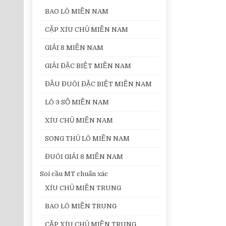
BAO LÔ MIỀN NAM
CẶP XÍU CHỦ MIỀN NAM
GIẢI 8 MIỀN NAM
GIẢI ĐẶC BIỆT MIỀN NAM
ĐẦU ĐUÔI ĐẶC BIỆT MIỀN NAM
LÔ 3 SỐ MIỀN NAM
XÍU CHỦ MIỀN NAM
SONG THỦ LÔ MIỀN NAM
ĐUÔI GIẢI 8 MIỀN NAM
Soi cầu MT chuẩn xác
XÍU CHỦ MIỀN TRUNG
BAO LÔ MIỀN TRUNG
CẶP XÍU CHỦ MIỀN TRUNG