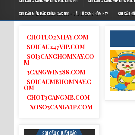
SOI CẦU 3 CÀNG VIP MIỀN BẮC MIỄN PHÍ
SOI CẦU 3 CÀNG VIP MIỀN BẮC 
SOI CẦU MIỀN BẮC CHÍNH XÁC 100 – CẦU LÔ XSMB HÔM NAY
SOI CẦU R
CHOTLO2NHAY.COM
SOICAU247VIP.COM
SOI3CANGHOMNAY.CO
M
3CANGWIN288.COM
SOICAUMBHOMNAY.C
OM
CHOT3CANGMB.COM
XOSO3CANGVIP.COM
SOI CẦU CHUẨN XÁC