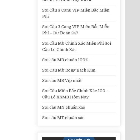
Soi Cầu 3 Càng VIP Miền Bắc Miễn
Phí
Soi Cầu 3 Càng VIP Miền Bắc Miễn
Phí – Dự Đoán 247
Soi Cầu Mb Chính Xác Miễn Phí Soi
Cầu Lô Chính Xác
Soi cầu MB chuẩn 100%
Soi Cau Mb Rong Bach Kim
Soi cầu MB Víp nhất
Soi Cầu Miền Bắc Chính Xác 100 –
Cầu Lô XSMB Hôm Nay
Soi cầu MN chuẩn xác
Soi cầu MT chuẩn xác