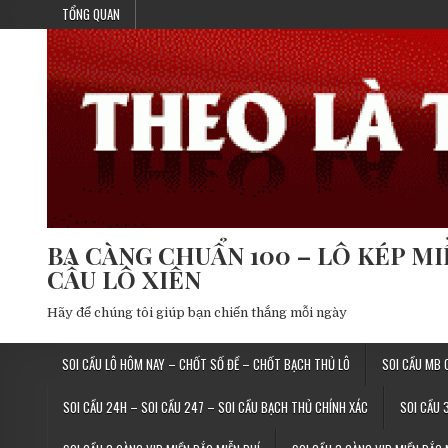
Skip
TỔNG QUAN
to
content
BA CÀNG CHUẨN 100 – LÔ KÉP MI
CẦU LÔ XIÊN
Hãy để chúng tôi giúp bạn chiến thắng mỗi ngày
SOI CẦU LÔ HÔM NAY – CHỐT SỐ ĐỀ – CHỐT BẠCH THỦ LÔ
SOI CẦU MB
SOI CẦU 24H – SOI CẦU 247 – SOI CẦU BẠCH THỦ CHÍNH XÁC
SOI CẦU 