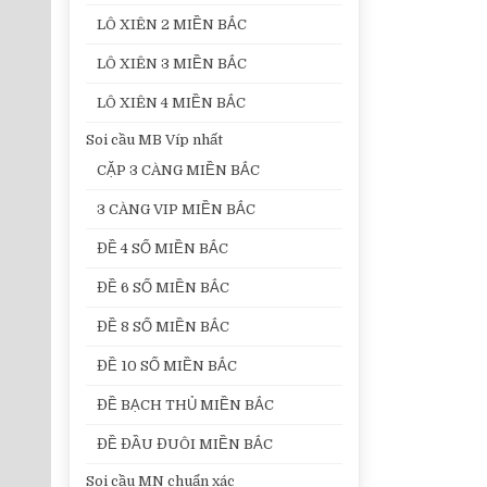
LÔ XIÊN 2 MIỀN BẮC
LÔ XIÊN 3 MIỀN BẮC
LÔ XIÊN 4 MIỀN BẮC
Soi cầu MB Víp nhất
CẶP 3 CÀNG MIỀN BẮC
3 CÀNG VIP MIỀN BẮC
ĐỀ 4 SỐ MIỀN BẮC
ĐỀ 6 SỐ MIỀN BẮC
ĐỀ 8 SỐ MIỀN BẮC
ĐỀ 10 SỐ MIỀN BẮC
ĐỀ BẠCH THỦ MIỀN BẮC
ĐỀ ĐẦU ĐUÔI MIỀN BẮC
Soi cầu MN chuẩn xác