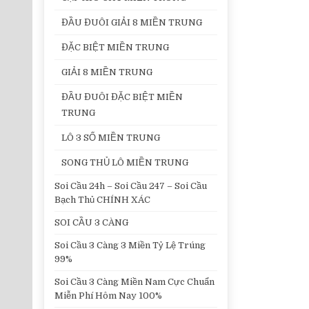
ĐẦU ĐUÔI GIẢI 8 MIỀN TRUNG
ĐẶC BIỆT MIỀN TRUNG
GIẢI 8 MIỀN TRUNG
ĐẦU ĐUÔI ĐẶC BIỆT MIỀN
TRUNG
LÔ 3 SỐ MIỀN TRUNG
SONG THỦ LÔ MIỀN TRUNG
Soi Cầu 24h – Soi Cầu 247 – Soi Cầu
Bạch Thủ CHÍNH XÁC
SOI CẦU 3 CÀNG
Soi Cầu 3 Càng 3 Miền Tỷ Lệ Trúng
99%
Soi Cầu 3 Càng Miền Nam Cực Chuẩn
Miễn Phí Hôm Nay 100%