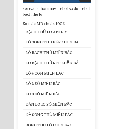
soi cầu lô hôm nay – chốt số đề – chốt
bạch thủ lô
Soi cầu MB chuẩn 100%
BẠCH THỦ LÔ 2 NHÁY
LÔ SONG THỦ KÉP MIỀN BẮC
LÔ BẠCH THỦ MIỀN BẮC
LÔ BẠCH THỦ KÉP MIỀN BẮC
LÔ 4 CON MIỀN BẮC
LÔ 6 SỐ MIỀN BẮC
LÔ 8 SỐ MIỀN BẮC
DÀN LÔ 10 SỐ MIỀN BẮC
ĐỀ SONG THỦ MIỀN BẮC
SONG THỦ LÔ MIỀN BẮC