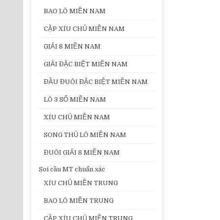
BAO LÔ MIỀN NAM
CẶP XÍU CHỦ MIỀN NAM
GIẢI 8 MIỀN NAM
GIẢI ĐẶC BIỆT MIỀN NAM
ĐẦU ĐUÔI ĐẶC BIỆT MIỀN NAM
LÔ 3 SỐ MIỀN NAM
XÍU CHỦ MIỀN NAM
SONG THỦ LÔ MIỀN NAM
ĐUÔI GIẢI 8 MIỀN NAM
Soi cầu MT chuẩn xác
XÍU CHỦ MIỀN TRUNG
BAO LÔ MIỀN TRUNG
CẶP XÍU CHỦ MIỀN TRUNG