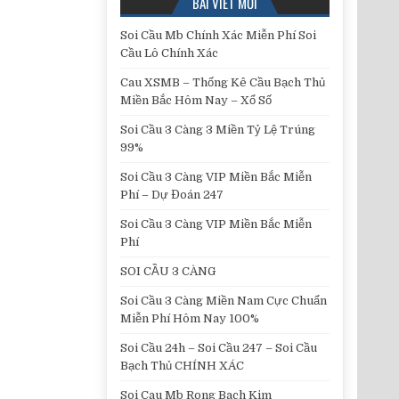
BÀI VIẾT MỚI
Soi Cầu Mb Chính Xác Miễn Phí Soi
Cầu Lô Chính Xác
Cau XSMB – Thống Kê Cầu Bạch Thủ
Miền Bắc Hôm Nay – Xổ Số
Soi Cầu 3 Càng 3 Miền Tỷ Lệ Trúng
99%
Soi Cầu 3 Càng VIP Miền Bắc Miễn
Phí – Dự Đoán 247
Soi Cầu 3 Càng VIP Miền Bắc Miễn
Phí
SOI CẦU 3 CÀNG
Soi Cầu 3 Càng Miền Nam Cực Chuẩn
Miễn Phí Hôm Nay 100%
Soi Cầu 24h – Soi Cầu 247 – Soi Cầu
Bạch Thủ CHÍNH XÁC
Soi Cau Mb Rong Bach Kim