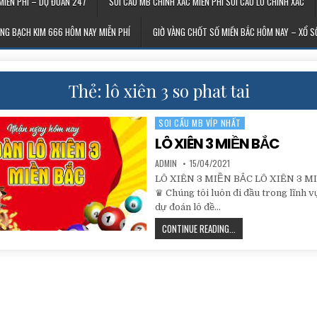
MIỄN PHÍ – DỰ ĐOÁN 247
SOI CẦU MB CHÍNH XÁC MIỄN PHÍ SOI CẦU LÔ CHÍNH XÁC
ỒNG BẠCH KIM 666 HÔM NAY MIỄN PHÍ
GIỜ VÀNG CHỐT SỐ MIỀN BẮC HÔM NAY – XỔ S
Thẻ:
lô xiên 3 so phat tai
SOI CẦU MB VÍP NHẤT
Posted
in
LÔ XIÊN 3 MIỀN BẮC
AUTHOR:
PUBLISHED
ADMIN
15/04/2021
DATE:
LÔ XIÊN 3 MIỀN BẮC LÔ XIÊN 3 M
♛ Chúng tôi luôn đi đầu trong lĩnh v
dự đoán lô đề…
LÔ
CONTINUE READING...
XIÊN
3
MIỀN
BẮC