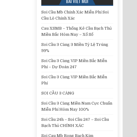
BÀI VIẾT MỚI
Soi Cầu Mb Chính Xác Miễn Phí Soi
Cầu Lô Chính Xác
Cau XSMB – Thống Kê Cầu Bạch Thủ
Miền Bắc Hôm Nay – Xổ Số
Soi Cầu 3 Càng 3 Miền Tỷ Lệ Trúng
99%
Soi Cầu 3 Càng VIP Miền Bắc Miễn
Phí – Dự Đoán 247
Soi Cầu 3 Càng VIP Miền Bắc Miễn
Phí
SOI CẦU 3 CÀNG
Soi Cầu 3 Càng Miền Nam Cực Chuẩn
Miễn Phí Hôm Nay 100%
Soi Cầu 24h – Soi Cầu 247 – Soi Cầu
Bạch Thủ CHÍNH XÁC
Soi Cau Mb Rong Bach Kim