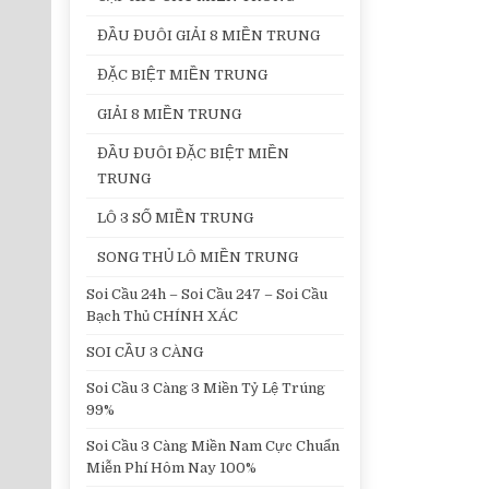
ĐẦU ĐUÔI GIẢI 8 MIỀN TRUNG
ĐẶC BIỆT MIỀN TRUNG
GIẢI 8 MIỀN TRUNG
ĐẦU ĐUÔI ĐẶC BIỆT MIỀN
TRUNG
LÔ 3 SỐ MIỀN TRUNG
SONG THỦ LÔ MIỀN TRUNG
Soi Cầu 24h – Soi Cầu 247 – Soi Cầu
Bạch Thủ CHÍNH XÁC
SOI CẦU 3 CÀNG
Soi Cầu 3 Càng 3 Miền Tỷ Lệ Trúng
99%
Soi Cầu 3 Càng Miền Nam Cực Chuẩn
Miễn Phí Hôm Nay 100%