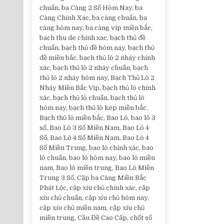
chuẩn, ba Càng 2 Số Hôm Nay, ba
Càng Chính Xác, ba càng chuẩn, ba
càng hôm nay, ba càng víp miền bắc,
bach thu de chinh xac, bạch thủ đề
chuẩn, bạch thủ đề hôm nay, bạch thủ
đề miền bắc, bạch thủ lô 2 nháy chính
xác, bạch thủ lô 2 nháy chuẩn, bạch
thủ lô 2 nháy hôm nay, Bạch Thủ Lô 2
Nháy Miền Bắc Vip, bạch thủ lô chính
xác, bạch thủ lô chuẩn, bạch thủ lô
hôm nay, bạch thủ lô kép miền bắc,
Bạch thủ lô miền bắc, Bao Lô, bao lô 3
số, Bao Lô 3 Số Miền Nam, Bao Lô 4
Số, Bao Lô 4 Số Miền Nam, Bao Lô 4
Số Miền Trung, bao lô chính xác, bao
lô chuẩn, bao lô hôm nay, bao lô miền
nam, Bao lô miền trung, Bao Lô Miền
Trung 3 Số, Cặp ba Càng Miền Bắc
Phát Lộc, cặp xíu chủ chính xác, cặp
xíu chủ chuẩn, cặp xỉu chủ hôm nay,
cặp xíu chủ miền nam, cặp xíu chủ
miền trung, Cầu Đề Cao Cấp, chốt số