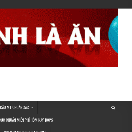
 CẦU MT CHUẨN XÁC
 CỰC CHUẨN MIỄN PHÍ HÔM NAY 100%