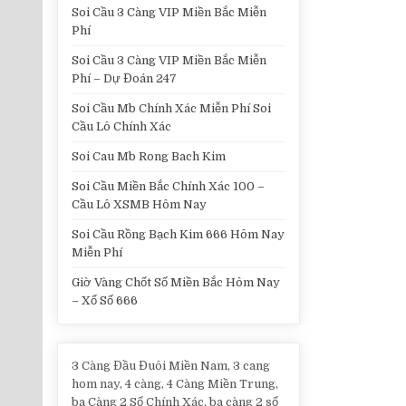
Soi Cầu 3 Càng VIP Miền Bắc Miễn
Phí
Soi Cầu 3 Càng VIP Miền Bắc Miễn
Phí – Dự Đoán 247
Soi Cầu Mb Chính Xác Miễn Phí Soi
Cầu Lô Chính Xác
Soi Cau Mb Rong Bach Kim
Soi Cầu Miền Bắc Chính Xác 100 –
Cầu Lô XSMB Hôm Nay
Soi Cầu Rồng Bạch Kim 666 Hôm Nay
Miễn Phí
Giờ Vàng Chốt Số Miền Bắc Hôm Nay
– Xổ Số 666
3 Càng Đầu Đuôi Miền Nam, 3 cang
hom nay, 4 càng, 4 Càng Miền Trung,
ba Càng 2 Số Chính Xác, ba càng 2 số