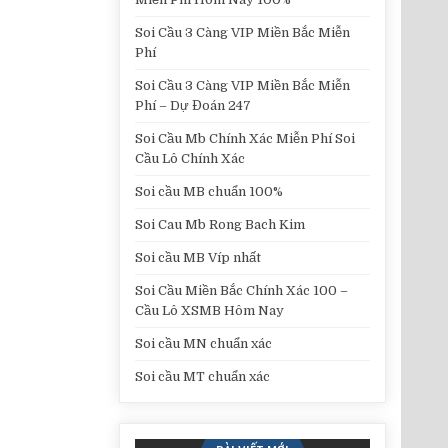
Soi Cầu 3 Càng VIP Miền Bắc Miễn
Phí
Soi Cầu 3 Càng VIP Miền Bắc Miễn
Phí – Dự Đoán 247
Soi Cầu Mb Chính Xác Miễn Phí Soi
Cầu Lô Chính Xác
Soi cầu MB chuẩn 100%
Soi Cau Mb Rong Bach Kim
Soi cầu MB Víp nhất
Soi Cầu Miền Bắc Chính Xác 100 –
Cầu Lô XSMB Hôm Nay
Soi cầu MN chuẩn xác
Soi cầu MT chuẩn xác