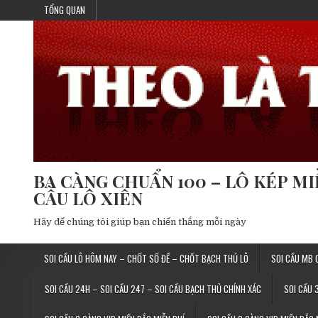
Skip
TỔNG QUAN
to
content
BA CÀNG CHUẨN 100 – LÔ KÉP MI
CẦU LÔ XIÊN
Hãy để chúng tôi giúp bạn chiến thắng mỗi ngày
SOI CẦU LÔ HÔM NAY – CHỐT SỐ ĐỀ – CHỐT BẠCH THỦ LÔ
SOI CẦU MB
SOI CẦU 24H – SOI CẦU 247 – SOI CẦU BẠCH THỦ CHÍNH XÁC
SOI CẦU 