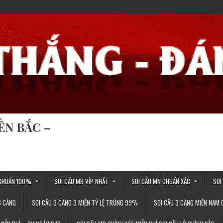
ỀN BẮC –
 CHUẨN 100%
SOI CẦU MB VÍP NHẤT
SOI CẦU MN CHUẨN XÁC
SOI
3 CÀNG
SOI CẦU 3 CÀNG 3 MIỀN TỶ LỆ TRÚNG 99%
SOI CẦU 3 CÀNG MIỀN NAM