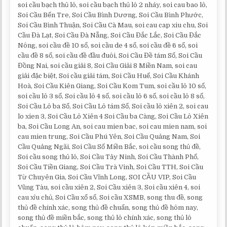
soi cầu bạch thủ lô, soi cầu bạch thủ lô 2 nháy, soi cau bao lô,
Soi Cầu Bến Tre, Soi Cầu Bình Dương, Soi Cầu Bình Phước,
Soi Cầu Bình Thuận, Soi Cầu Cà Mau, soi cau cap xiu chu, Soi
Cầu Đà Lạt, Soi Cầu Đà Nẵng, Soi Cầu Đắc Lắc, Soi Cầu Đắc
Nông, soi cầu đề 10 số, soi cầu de 4 số, soi cầu đề 6 số, soi
cầu đề 8 số, soi cầu đề đầu đuôi, Soi Cầu Đề tám Số, Soi Cầu
Đồng Nai, soi cầu giải 8, Soi Cầu Giải 8 Miền Nam, soi cau
giải đặc biệt, Soi cầu giải tám, Soi Cầu Huế, Soi Cầu Khánh
Hoà, Soi Cầu Kiên Giang, Soi Cầu Kom Tum, soi cầu lô 10 số,
soi cầu lô 3 số, Soi cầu lô 4 số, soi cầu lô 6 số, soi cầu lô 8 số,
Soi Cầu Lô ba Số, Soi Cầu Lô tám Số, Soi cầu lô xiên 2, soi cau
lo xien 3, Soi Cầu Lô Xiên 4 Soi Cầu ba Càng, Soi Cầu Lô Xiên
ba, Soi Cầu Long An, soi cau mien bac, soi cau mien nam, soi
cau mien trung, Soi Cầu Phú Yên, Soi Cầu Quảng Nam, Soi
Cầu Quảng Ngãi, Soi Cầu Số Miền Bắc, soi cầu song thủ đề,
Soi cầu song thủ lô, Soi Cầu Tây Ninh, Soi Cầu Thành Phố,
Soi Cầu Tiền Giang, Soi Cầu Trà Vinh, Soi Cầu TTH, Soi Cầu
Từ Chuyên Gia, Soi Cầu Vĩnh Long, SOI CẦU VIP, Soi Cầu
Vũng Tàu, soi cầu xiên 2, Soi Cầu xiên 3, Soi cầu xiên 4, soi
cau xỉu chủ, Soi Cầu xổ số, Soi cầu XSMB, song thu đề, song
thủ đề chính xác, song thủ đề chuẩn, song thủ đề hôm nay,
song thủ đề miền bắc, song thủ lô chính xác, song thủ lô