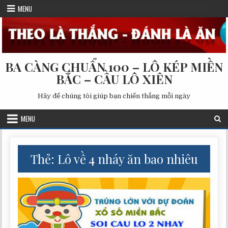
Skip
MENU
to
content
BA CÀNG CHUẨN 100 – LÔ KÉP MIỀN
BẮC – CẦU LÔ XIÊN
Hãy để chúng tôi giúp bạn chiến thắng mỗi ngày
MENU
Thẻ:
Lô về 4 nháy ăn bao nhiêu