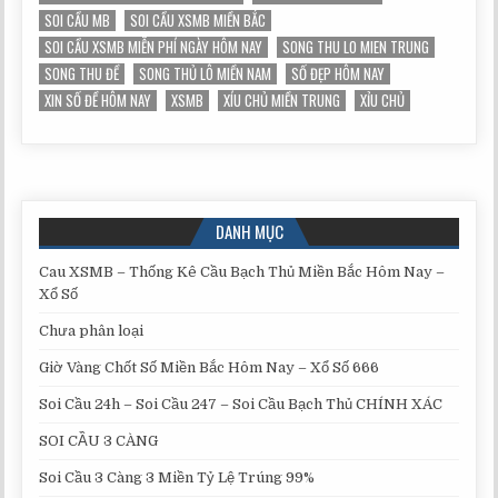
SOI CẦU MB
SOI CẦU XSMB MIỀN BẮC
SOI CẦU XSMB MIỄN PHÍ NGÀY HÔM NAY
SONG THU LO MIEN TRUNG
SONG THU ĐỀ
SONG THỦ LÔ MIỀN NAM
SỐ ĐẸP HÔM NAY
XIN SỐ ĐỀ HÔM NAY
XSMB
XÍU CHỦ MIỀN TRUNG
XỈU CHỦ
DANH MỤC
Cau XSMB – Thống Kê Cầu Bạch Thủ Miền Bắc Hôm Nay –
Xổ Số
Chưa phân loại
Giờ Vàng Chốt Số Miền Bắc Hôm Nay – Xổ Số 666
Soi Cầu 24h – Soi Cầu 247 – Soi Cầu Bạch Thủ CHÍNH XÁC
SOI CẦU 3 CÀNG
Soi Cầu 3 Càng 3 Miền Tỷ Lệ Trúng 99%