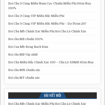
Soi Cầu 3 Càng Miền Nam Cực Chuẩn Miễn Phí Hôm Nay
100%
Soi Cầu 3 Càng VIP Miền Bắc Miễn Phí
Soi Cầu 3 Càng VIP Miền Bắc Miễn Phí – Dự Đoán 247
Soi Cầu Mb Chính Xác Miễn Phí Soi Cầu Lô Chính Xác
Soi cầu MB chuẩn 100%
Soi Cau Mb Rong Bach Kim
Soi cầu MB Víp nhất
Soi Cầu Miền Bắc Chính Xác 100 – Cầu Lô XSMB Hôm Nay
Soi cầu MN chuẩn xác
Soi cầu MT chuẩn xác
BÀI VIẾT MỚI
Soi Cầu Mb Chính Xác Miễn Phí Soi Cầu Lô Chính Xác