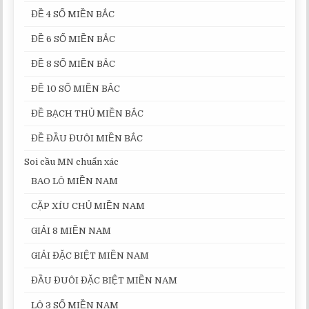
ĐỀ 4 SỐ MIỀN BẮC
ĐỀ 6 SỐ MIỀN BẮC
ĐỀ 8 SỐ MIỀN BẮC
ĐỀ 10 SỐ MIỀN BẮC
ĐỀ BẠCH THỦ MIỀN BẮC
ĐỀ ĐẦU ĐUÔI MIỀN BẮC
Soi cầu MN chuẩn xác
BAO LÔ MIỀN NAM
CẶP XÍU CHỦ MIỀN NAM
GIẢI 8 MIỀN NAM
GIẢI ĐẶC BIỆT MIỀN NAM
ĐẦU ĐUÔI ĐẶC BIỆT MIỀN NAM
LÔ 3 SỐ MIỀN NAM