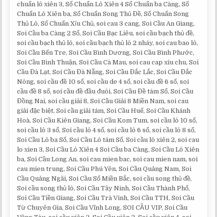
chuẩn lô xiên 3, Số Chuẩn Lô Xiên 4 Số Chuẩn ba Càng, Số
Chuẩn Lô Xiên ba, Số Chuẩn Song Thủ Đề, Số Chuẩn Song
Thủ Lô, Số Chuẩn Xỉu Chủ, soi cau 3 cang, Soi Cầu An Giang,
Soi Cầu ba Càng 2 Số, Soi Cầu Bạc Liêu, soi cầu bạch thủ đề,
soi cầu bạch thủ lô, soi cầu bạch thủ lô 2 nháy, soi cau bao lô,
Soi Cầu Bến Tre, Soi Cầu Bình Dương, Soi Cầu Bình Phước,
Soi Cầu Bình Thuận, Soi Cầu Cà Mau, soi cau cap xiu chu, Soi
Cầu Đà Lạt, Soi Cầu Đà Nẵng, Soi Cầu Đắc Lắc, Soi Cầu Đắc
Nông, soi cầu đề 10 số, soi cầu de 4 số, soi cầu đề 6 số, soi
cầu đề 8 số, soi cầu đề đầu đuôi, Soi Cầu Đề tám Số, Soi Cầu
Đồng Nai, soi cầu giải 8, Soi Cầu Giải 8 Miền Nam, soi cau
giải đặc biệt, Soi cầu giải tám, Soi Cầu Huế, Soi Cầu Khánh
Hoà, Soi Cầu Kiên Giang, Soi Cầu Kom Tum, soi cầu lô 10 số,
soi cầu lô 3 số, Soi cầu lô 4 số, soi cầu lô 6 số, soi cầu lô 8 số,
Soi Cầu Lô ba Số, Soi Cầu Lô tám Số, Soi cầu lô xiên 2, soi cau
lo xien 3, Soi Cầu Lô Xiên 4 Soi Cầu ba Càng, Soi Cầu Lô Xiên
ba, Soi Cầu Long An, soi cau mien bac, soi cau mien nam, soi
cau mien trung, Soi Cầu Phú Yên, Soi Cầu Quảng Nam, Soi
Cầu Quảng Ngãi, Soi Cầu Số Miền Bắc, soi cầu song thủ đề,
Soi cầu song thủ lô, Soi Cầu Tây Ninh, Soi Cầu Thành Phố,
Soi Cầu Tiền Giang, Soi Cầu Trà Vinh, Soi Cầu TTH, Soi Cầu
Từ Chuyên Gia, Soi Cầu Vĩnh Long, SOI CẦU VIP, Soi Cầu