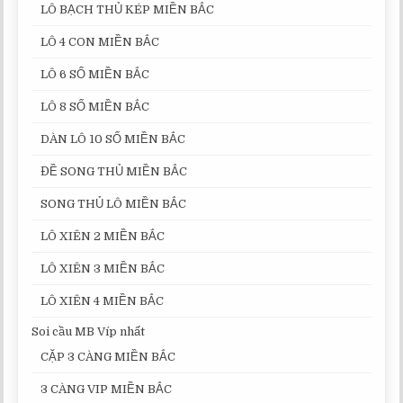
LÔ BẠCH THỦ KÉP MIỀN BẮC
LÔ 4 CON MIỀN BẮC
LÔ 6 SỐ MIỀN BẮC
LÔ 8 SỐ MIỀN BẮC
DÀN LÔ 10 SỐ MIỀN BẮC
ĐỀ SONG THỦ MIỀN BẮC
SONG THỦ LÔ MIỀN BẮC
LÔ XIÊN 2 MIỀN BẮC
LÔ XIÊN 3 MIỀN BẮC
LÔ XIÊN 4 MIỀN BẮC
Soi cầu MB Víp nhất
CẶP 3 CÀNG MIỀN BẮC
3 CÀNG VIP MIỀN BẮC