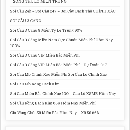
SONG THỦ LÔ MIỀN TRUNG
Soi Cầu 24h – Soi Cầu 247 – Soi Cầu Bạch Thủ CHÍNH XÁC
SOI CẦU 3 CÀNG
Soi Cầu 3 Càng 3 Miền Tỷ Lệ Trúng 99%
Soi Cầu 3 Càng Miền Nam Cực Chuẩn Miễn Phí Hôm Nay
100%
Soi Cầu 3 Càng VIP Miền Bắc Miễn Phí
Soi Cầu 3 Càng VIP Miền Bắc Miễn Phí – Dự Đoán 247
Soi Cầu Mb Chính Xác Miễn Phí Soi Cầu Lô Chính Xác
Soi Cau Mb Rong Bach Kim
Soi Cầu Miền Bắc Chính Xác 100 – Cầu Lô XSMB Hôm Nay
Soi Cầu Rồng Bạch Kim 666 Hôm Nay Miễn Phí
Giờ Vàng Chốt Số Miền Bắc Hôm Nay – Xổ Số 666