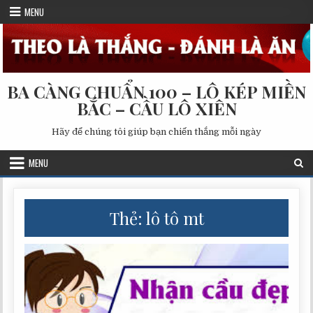
Skip
MENU
to
content
BA CÀNG CHUẨN 100 – LÔ KÉP MIỀN
BẮC – CẦU LÔ XIÊN
Hãy để chúng tôi giúp bạn chiến thắng mỗi ngày
MENU
Thẻ:
lô tô mt