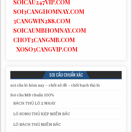
SOICAU247VIP.COM
SOI3CANGHOMNAY.COM
3CANGWIN288.COM
SOICAUMBHOMNAY.COM
CHOT3CANGMB.COM
XOSO3CANGVIP.COM
SOI CẦU CHUẨN XÁC
soi cầu lô hôm nay – chốt số đề – chốt bạch thủ lô
Soi cầu MB chuẩn 100%
BẠCH THỦ LÔ 2 NHÁY
LÔ SONG THỦ KÉP MIỀN BẮC
LÔ BẠCH THỦ MIỀN BẮC