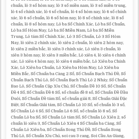
chuẩn, lô 3 số hôm nay, lô 3 số miền nam, lô 3 số miền trung,
lô 4 số chính xác, lô 4 số chuẩn, lô 4 số hôm nay, lô 6 số chính
xác, lô 6 số chuẩn, lô 6 số hôm nay, lô 8 số chính xác, lô 8 số
chuẩn, lô 8 số hôm nay, Lô ba Số Chính Xác, Lô ba Số Chuẩn,
Lô ba Số Hôm Nay, Lô ba Số Miền Nam, Lô ba Số Miền
Trung, Lô tám Số Chính Xác, Lô 3 Số Chuẩn, Lô 3 Số Hôm
Nay, lô xiên 2 chính xác, lô xiên 2 chuẩn, lô xiên 2 hôm nay,
lô xiên 2 miền bắc, lô xiên 3 chính xác, Lô xiên 3 chuẩn, lô
xiên 3 hôm nay, lô xiên 3 miền bắc, Lô xiên 4, lô xiên 4 chính
xác, Lô xiên 4 hôm nay, lô xiên 4 miền bắc, Lô Xiên ba Chính
Xác, Lô Xiên ba Chuẩn, Lô Xiên ba Hôm Nay, Lô Xiên ba
Miền Bắc, Số Chuẩn ba Càng 2 Số, Số Chuẩn Bạch Thủ Đề, Số
Chuẩn Bạch Thủ Lô, Số Chuẩn Bạch Thủ Lô 2 Nháy, Số Chuẩn
Bao Lô, Số Chuẩn Cặp Xỉu Chủ, Số Chuẩn Đề 10 Số, Số Chuẩn
Đề 4 Số, Số Chuẩn Đề 6 Số, số chuẩn đề 8 số, Số Chuẩn Đề Đầu
Đuôi, Số Chuẩn Đề tám Số, số chuẩn giải 8, Số Chuẩn Giải Đặc
Biệt, Số Chuẩn Giải tám, Số Chuẩn Lô 10 Số, số chuẩn lô 3 số,
Số Chuẩn Lô 4 Số, Số Chuẩn Lô 6 Số, số chuẩn lô 8 số, Số
Chuẩn Lô ba Số, Số Chuẩn Lô tám Số, Số Chuẩn Lô Xiên 2, số
chuẩn lô xiên 3, Số Chuẩn Lô Xiên 4 Số Chuẩn ba Càng, Số
Chuẩn Lô Xiên ba, Số Chuẩn Song Thủ Đề, Số Chuẩn Song
Thủ Lô, Số Chuẩn Xỉu Chủ, soi cau 3 cang, Soi Cầu An Giang,