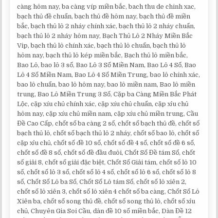
càng hôm nay, ba càng víp miền bắc, bach thu de chinh xac,
bạch thủ đề chuẩn, bạch thủ đề hôm nay, bạch thủ đề miền
bắc, bạch thủ lô 2 nháy chính xác, bạch thủ lô 2 nháy chuẩn,
bạch thủ lô 2 nháy hôm nay, Bạch Thủ Lô 2 Nháy Miền Bắc
Vip, bạch thủ lô chính xác, bạch thủ lô chuẩn, bạch thủ lô
hôm nay, bạch thủ lô kép miền bắc, Bạch thủ lô miền bắc,
Bao Lô, bao lô 3 số, Bao Lô 3 Số Miền Nam, Bao Lô 4 Số, Bao
Lô 4 Số Miền Nam, Bao Lô 4 Số Miền Trung, bao lô chính xác,
bao lô chuẩn, bao lô hôm nay, bao lô miền nam, Bao lô miền
trung, Bao Lô Miền Trung 3 Số, Cặp ba Càng Miền Bắc Phát
Lộc, cặp xíu chủ chính xác, cặp xíu chủ chuẩn, cặp xỉu chủ
hôm nay, cặp xíu chủ miền nam, cặp xíu chủ miền trung, Cầu
Đề Cao Cấp, chốt số ba càng 2 số, chốt số bạch thủ đề, chốt số
bạch thủ lô, chốt số bạch thủ lô 2 nháy, chốt số bao lô, chốt số
cặp xỉu chủ, chốt số đề 10 số, chốt số đề 4 số, chốt số đề 6 số,
chốt số đề 8 số, chốt số đề đầu đuôi, Chốt Số Đề tám Số, chốt
số giải 8, chốt số giải đặc biệt, Chốt Số Giải tám, chốt số lô 10
số, chốt số lô 3 số, chốt số lô 4 số, chốt số lô 6 số, chốt số lô 8
số, Chốt Số Lô ba Số, Chốt Số Lô tám Số, chốt số lô xiên 2,
chốt số lô xiên 3, chốt số lô xiên 4 chốt số ba càng, Chốt Số Lô
Xiên ba, chốt số song thủ đề, chốt số song thủ lô, chốt số xỉu
chủ, Chuyên Gia Soi Cầu, dàn đề 10 số miền bắc, Dàn Đề 12