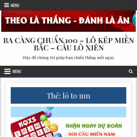
Skip
MENU
to
content
BA CÀNG CHUẨN 100 – LÔ KÉP MIỀN
BẮC – CẦU LÔ XIÊN
Hãy để chúng tôi giúp bạn chiến thắng mỗi ngày
MENU
Thẻ:
lô to mn