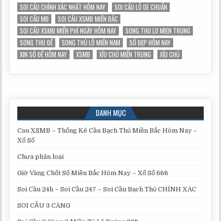
SOI CẦU CHÍNH XÁC NHẤT HÔM NAY
SOI CẦU LÔ DE CHUẨN
SOI CẦU MB
SOI CẦU XSMB MIỀN BẮC
SOI CẦU XSMB MIỄN PHÍ NGÀY HÔM NAY
SONG THU LO MIEN TRUNG
SONG THU ĐỀ
SONG THỦ LÔ MIỀN NAM
SỐ ĐẸP HÔM NAY
XIN SỐ ĐỀ HÔM NAY
XSMB
XÍU CHỦ MIỀN TRUNG
XỈU CHỦ
DANH MỤC
Cau XSMB – Thống Kê Cầu Bạch Thủ Miền Bắc Hôm Nay –
Xổ Số
Chưa phân loại
Giờ Vàng Chốt Số Miền Bắc Hôm Nay – Xổ Số 666
Soi Cầu 24h – Soi Cầu 247 – Soi Cầu Bạch Thủ CHÍNH XÁC
SOI CẦU 3 CÀNG