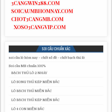
3CANGWIN288.COM
SOICAUMBHOMNAY.COM
CHOT3CANGMB.COM
XOSO3CANGVIP.COM
SOI CẦU CHUẨN XÁC
soi cầu lô hôm nay – chốt số đề – chốt bạch thủ lô
Soi cầu MB chuẩn 100%
BẠCH THỦ LÔ 2 NHÁY
LÔ SONG THỦ KÉP MIỀN BẮC
LÔ BẠCH THỦ MIỀN BẮC
LÔ BẠCH THỦ KÉP MIỀN BẮC
LÔ 4 CON MIỀN BẮC