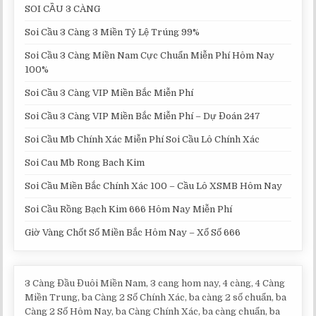
SOI CẦU 3 CÀNG
Soi Cầu 3 Càng 3 Miền Tỷ Lệ Trúng 99%
Soi Cầu 3 Càng Miền Nam Cực Chuẩn Miễn Phí Hôm Nay
100%
Soi Cầu 3 Càng VIP Miền Bắc Miễn Phí
Soi Cầu 3 Càng VIP Miền Bắc Miễn Phí – Dự Đoán 247
Soi Cầu Mb Chính Xác Miễn Phí Soi Cầu Lô Chính Xác
Soi Cau Mb Rong Bach Kim
Soi Cầu Miền Bắc Chính Xác 100 – Cầu Lô XSMB Hôm Nay
Soi Cầu Rồng Bạch Kim 666 Hôm Nay Miễn Phí
Giờ Vàng Chốt Số Miền Bắc Hôm Nay – Xổ Số 666
3 Càng Đầu Đuôi Miền Nam, 3 cang hom nay, 4 càng, 4 Càng
Miền Trung, ba Càng 2 Số Chính Xác, ba càng 2 số chuẩn, ba
Càng 2 Số Hôm Nay, ba Càng Chính Xác, ba càng chuẩn, ba