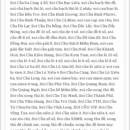
Soi Cầu ba Càng 2 Số, Soi Cầu Bạc Liêu, soi cầu bạch thủ đề,
soi cầu bạch thủ lô, soi cầu bạch thủ lô 2 nháy, soi cau bao lô,
Soi Cầu Bến Tre, Soi Cầu Bình Dương, Soi Cầu Bình Phước,
Soi Cầu Bình Thuận, Soi Cầu Cà Mau, soi cau cap xiu chu, Soi
Cầu Đà Lạt, Soi Cầu Đà Nẵng, Soi Cầu Đắc Lắc, Soi Cầu Đắc
Nông, soi cầu đề 10 số, soi cầu de 4 số, soi cầu đề 6 số, soi
cầu đề 8 số, soi cầu đề đầu đuôi, Soi Cầu Đề tám Số, Soi Cầu
Đồng Nai, soi cầu giải 8, Soi Cầu Giải 8 Miền Nam, soi cau
giải đặc biệt, Soi cầu giải tám, Soi Cầu Huế, Soi Cầu Khánh
Hoà, Soi Cầu Kiên Giang, Soi Cầu Kom Tum, soi cầu lô 10 số,
soi cầu lô 3 số, Soi cầu lô 4 số, soi cầu lô 6 số, soi cầu lô 8 số,
Soi Cầu Lô ba Số, Soi Cầu Lô tám Số, Soi cầu lô xiên 2, soi cau
lo xien 3, Soi Cầu Lô Xiên 4 Soi Cầu ba Càng, Soi Cầu Lô Xiên
ba, Soi Cầu Long An, soi cau mien bac, soi cau mien nam, soi
cau mien trung, Soi Cầu Phú Yên, Soi Cầu Quảng Nam, Soi
Cầu Quảng Ngãi, Soi Cầu Số Miền Bắc, soi cầu song thủ đề,
Soi cầu song thủ lô, Soi Cầu Tây Ninh, Soi Cầu Thành Phố,
Soi Cầu Tiền Giang, Soi Cầu Trà Vinh, Soi Cầu TTH, Soi Cầu
Từ Chuyên Gia, Soi Cầu Vĩnh Long, SOI CẦU VIP, Soi Cầu
Vũng Tàu, soi cầu xiên 2, Soi Cầu xiên 3, Soi cầu xiên 4, soi
cau xỉu chủ, Soi Cầu xổ số, Soi cầu XSMB, song thu đề, song
thủ đề chính xác, song thủ đề chuẩn, song thủ đề hôm nay,