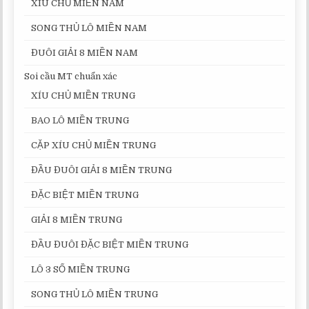
XÍU CHỦ MIỀN NAM
SONG THỦ LÔ MIỀN NAM
ĐUÔI GIẢI 8 MIỀN NAM
Soi cầu MT chuẩn xác
XÍU CHỦ MIỀN TRUNG
BAO LÔ MIỀN TRUNG
CẶP XÍU CHỦ MIỀN TRUNG
ĐẦU ĐUÔI GIẢI 8 MIỀN TRUNG
ĐẶC BIỆT MIỀN TRUNG
GIẢI 8 MIỀN TRUNG
ĐẦU ĐUÔI ĐẶC BIỆT MIỀN TRUNG
LÔ 3 SỐ MIỀN TRUNG
SONG THỦ LÔ MIỀN TRUNG