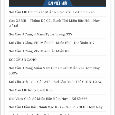
BÀI VIẾT MỚI
Soi Cầu Mb Chính Xác Miễn Phí Soi Cầu Lô Chính Xác
Cau XSMB – Thống Kê Cầu Bạch Thủ Miền Bắc Hôm Nay –
Xổ Số
Soi Cầu 3 Càng 3 Miền Tỷ Lệ Trúng 99%
Soi Cầu 3 Càng VIP Miền Bắc Miễn Phí – Dự Đoán 247
Soi Cầu 3 Càng VIP Miền Bắc Miễn Phí
SOI CẦU 3 CÀNG
Soi Cầu 3 Càng Miền Nam Cực Chuẩn Miễn Phí Hôm Nay
100%
Soi Cầu 24h – Soi Cầu 247 – Soi Cầu Bạch Thủ CHÍNH XÁC
Soi Cau Mb Rong Bach Kim
Giờ Vàng Chốt Số Miền Bắc Hôm Nay – Xổ Số 666
Soi Cầu Miền Bắc Chính Xác 100 – Cầu Lô XSMB Hôm Nay