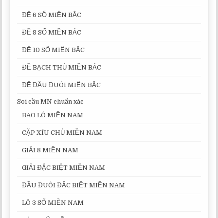
ĐỀ 6 SỐ MIỀN BẮC
ĐỀ 8 SỐ MIỀN BẮC
ĐỀ 10 SỐ MIỀN BẮC
ĐỀ BẠCH THỦ MIỀN BẮC
ĐỀ ĐẦU ĐUÔI MIỀN BẮC
Soi cầu MN chuẩn xác
BAO LÔ MIỀN NAM
CẶP XÍU CHỦ MIỀN NAM
GIẢI 8 MIỀN NAM
GIẢI ĐẶC BIỆT MIỀN NAM
ĐẦU ĐUÔI ĐẶC BIỆT MIỀN NAM
LÔ 3 SỐ MIỀN NAM