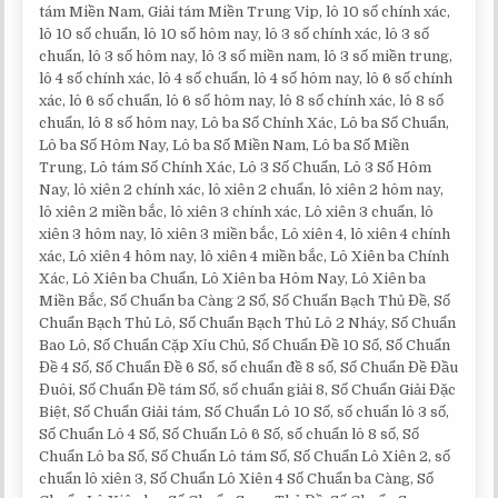
tám Miền Nam, Giải tám Miền Trung Vip, lô 10 số chính xác,
lô 10 số chuẩn, lô 10 số hôm nay, lô 3 số chính xác, lô 3 số
chuẩn, lô 3 số hôm nay, lô 3 số miền nam, lô 3 số miền trung,
lô 4 số chính xác, lô 4 số chuẩn, lô 4 số hôm nay, lô 6 số chính
xác, lô 6 số chuẩn, lô 6 số hôm nay, lô 8 số chính xác, lô 8 số
chuẩn, lô 8 số hôm nay, Lô ba Số Chính Xác, Lô ba Số Chuẩn,
Lô ba Số Hôm Nay, Lô ba Số Miền Nam, Lô ba Số Miền
Trung, Lô tám Số Chính Xác, Lô 3 Số Chuẩn, Lô 3 Số Hôm
Nay, lô xiên 2 chính xác, lô xiên 2 chuẩn, lô xiên 2 hôm nay,
lô xiên 2 miền bắc, lô xiên 3 chính xác, Lô xiên 3 chuẩn, lô
xiên 3 hôm nay, lô xiên 3 miền bắc, Lô xiên 4, lô xiên 4 chính
xác, Lô xiên 4 hôm nay, lô xiên 4 miền bắc, Lô Xiên ba Chính
Xác, Lô Xiên ba Chuẩn, Lô Xiên ba Hôm Nay, Lô Xiên ba
Miền Bắc, Số Chuẩn ba Càng 2 Số, Số Chuẩn Bạch Thủ Đề, Số
Chuẩn Bạch Thủ Lô, Số Chuẩn Bạch Thủ Lô 2 Nháy, Số Chuẩn
Bao Lô, Số Chuẩn Cặp Xỉu Chủ, Số Chuẩn Đề 10 Số, Số Chuẩn
Đề 4 Số, Số Chuẩn Đề 6 Số, số chuẩn đề 8 số, Số Chuẩn Đề Đầu
Đuôi, Số Chuẩn Đề tám Số, số chuẩn giải 8, Số Chuẩn Giải Đặc
Biệt, Số Chuẩn Giải tám, Số Chuẩn Lô 10 Số, số chuẩn lô 3 số,
Số Chuẩn Lô 4 Số, Số Chuẩn Lô 6 Số, số chuẩn lô 8 số, Số
Chuẩn Lô ba Số, Số Chuẩn Lô tám Số, Số Chuẩn Lô Xiên 2, số
chuẩn lô xiên 3, Số Chuẩn Lô Xiên 4 Số Chuẩn ba Càng, Số