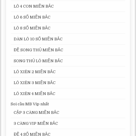
LÔ 4 CON MIỀN BẮC
LÔ 6 SỐ MIỀN BẮC
LÔ 8 SỐ MIỀN BẮC
DÀN LÔ 10 SỐ MIỀN BẮC
ĐỀ SONG THỦ MIỀN BẮC
SONG THỦ LÔ MIỀN BẮC
LÔ XIÊN 2 MIỀN BẮC
LÔ XIÊN 3 MIỀN BẮC
LÔ XIÊN 4 MIỀN BẮC
Soi cầu MB Víp nhất
CẶP 3 CÀNG MIỀN BẮC
3 CÀNG VIP MIỀN BẮC
ĐỀ 4 SỐ MIỀN BẮC