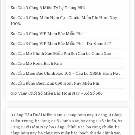
Soi Cầu 3 Càng 3 Miền Tỷ Lệ Trúng 99%
Soi Cầu 3 Càng Miền Nam Cực Chuẩn Miễn Phí Hôm Nay
100%
Soi Cầu 3 Càng VIP Miền Bắc Miễn Phí
Soi Cầu 3 Càng VIP Miền Bắc Miễn Phí – Dự Đoán 247
Soi Cầu Mb Chính Xác Miễn Phí Soi Cầu Lô Chính Xác
Soi Cau Mb Rong Bach Kim
Soi Cầu Miền Bắc Chính Xác 100 – Cầu Lô XSMB Hôm Nay
Soi Cầu Rồng Bạch Kim 666 Hôm Nay Miễn Phí
Giờ Vàng Chốt Số Miền Bắc Hôm Nay – Xổ Số 666
3 Càng Đầu Đuôi Miền Nam, 3 cang hom nay, 4 càng, 4 Càng
Miền Trung, ba Càng 2 Số Chính Xác, ba càng 2 số chuẩn, ba
Càng 2 Số Hôm Nay, ba Càng Chính Xác, ba càng chuẩn, ba
càng hôm nay, ba càng víp miền bắc, bach thu de chinh xac,