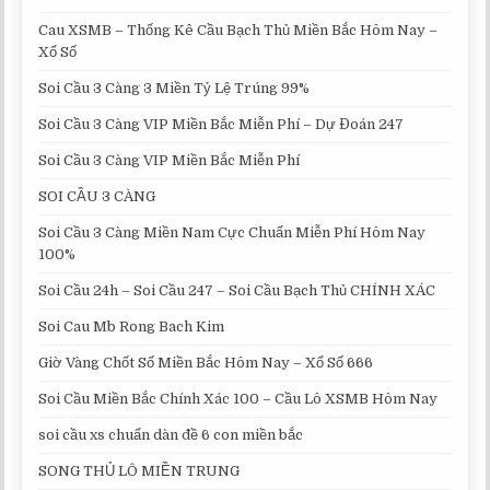
Cau XSMB – Thống Kê Cầu Bạch Thủ Miền Bắc Hôm Nay –
Xổ Số
Soi Cầu 3 Càng 3 Miền Tỷ Lệ Trúng 99%
Soi Cầu 3 Càng VIP Miền Bắc Miễn Phí – Dự Đoán 247
Soi Cầu 3 Càng VIP Miền Bắc Miễn Phí
SOI CẦU 3 CÀNG
Soi Cầu 3 Càng Miền Nam Cực Chuẩn Miễn Phí Hôm Nay
100%
Soi Cầu 24h – Soi Cầu 247 – Soi Cầu Bạch Thủ CHÍNH XÁC
Soi Cau Mb Rong Bach Kim
Giờ Vàng Chốt Số Miền Bắc Hôm Nay – Xổ Số 666
Soi Cầu Miền Bắc Chính Xác 100 – Cầu Lô XSMB Hôm Nay
soi cầu xs chuẩn dàn đề 6 con miền bắc
SONG THỦ LÔ MIỀN TRUNG