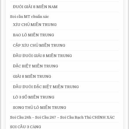
ĐUÔI GIẢI 8 MIỀN NAM
Soi cầu MT chuẩn xác
XÍU CHỦ MIỀN TRUNG
BAO LÔ MIỀN TRUNG
CẶP XÍU CHỦ MIỀN TRUNG
ĐẦU ĐUÔI GIẢI 8 MIỀN TRUNG
ĐẶC BIỆT MIỀN TRUNG
GIẢI 8 MIỀN TRUNG
ĐẦU ĐUÔI ĐẶC BIỆT MIỀN TRUNG
LÔ 3 SỐ MIỀN TRUNG
SONG THỦ LÔ MIỀN TRUNG
Soi Cầu 24h – Soi Cầu 247 – Soi Cầu Bạch Thủ CHÍNH XÁC
SOI CẦU 3 CÀNG