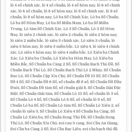
lô 4 số chính xác, lô 4 số chuẩn, lô 4 số hôm nay, lô 6 số chính
xác, lô 6 số chuẩn, lô 6 số hôm nay, lô 8 số chính xác, lô 8 số
chuẩn, lô 8 số hôm nay, Lô ba Số Chính Xác, Lô ba Số Chuẩn,
Lô ba Số Hôm Nay, Lô ba Số Miền Nam, Lô ba Số Miền
Trung, Lô tám Số Chính Xác, Lô 3 Số Chuẩn, Lô 3 Số Hôm
Nay, lô xiên 2 chính xác, lô xiên 2 chuẩn, lô xiên 2 hôm nay,
lô xiên 2 miền bắc, lô xiên 3 chính xác, Lô xiên 3 chuẩn, lô
xiên 3 hôm nay, lô xiên 3 miền bắc, Lô xiên 4, lô xiên 4 chính
xác, Lô xiên 4 hôm nay, lô xiên 4 miền bắc, Lô Xiên ba Chính
Xác, Lô Xiên ba Chuẩn, Lô Xiên ba Hôm Nay, Lô Xiên ba
Miền Bắc, Số Chuẩn ba Càng 2 Số, Số Chuẩn Bạch Thủ Đề, Số
Chuẩn Bạch Thủ Lô, Số Chuẩn Bạch Thủ Lô 2 Nháy, Số Chuẩn
Bao Lô, Số Chuẩn Cặp Xỉu Chủ, Số Chuẩn Đề 10 Số, Số Chuẩn
Đề 4 Số, Số Chuẩn Đề 6 Số, số chuẩn đề 8 số, Số Chuẩn Đề Đầu
Đuôi, Số Chuẩn Đề tám Số, số chuẩn giải 8, Số Chuẩn Giải Đặc
Biệt, Số Chuẩn Giải tám, Số Chuẩn Lô 10 Số, số chuẩn lô 3 số,
Số Chuẩn Lô 4 Số, Số Chuẩn Lô 6 Số, số chuẩn lô 8 số, Số
Chuẩn Lô ba Số, Số Chuẩn Lô tám Số, Số Chuẩn Lô Xiên 2, số
chuẩn lô xiên 3, Số Chuẩn Lô Xiên 4 Số Chuẩn ba Càng, Số
Chuẩn Lô Xiên ba, Số Chuẩn Song Thủ Đề, Số Chuẩn Song
Thủ Lô, Số Chuẩn Xỉu Chủ, soi cau 3 cang, Soi Cầu An Giang,
Soi Cầu ba Càng 2 Số, Soi Cầu Bạc Liêu, soi cầu bạch thủ đề,