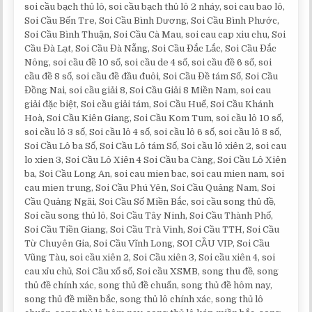
soi cầu bạch thủ lô, soi cầu bạch thủ lô 2 nháy, soi cau bao lô,
Soi Cầu Bến Tre, Soi Cầu Bình Dương, Soi Cầu Bình Phước,
Soi Cầu Bình Thuận, Soi Cầu Cà Mau, soi cau cap xiu chu, Soi
Cầu Đà Lạt, Soi Cầu Đà Nẵng, Soi Cầu Đắc Lắc, Soi Cầu Đắc
Nông, soi cầu đề 10 số, soi cầu de 4 số, soi cầu đề 6 số, soi
cầu đề 8 số, soi cầu đề đầu đuôi, Soi Cầu Đề tám Số, Soi Cầu
Đồng Nai, soi cầu giải 8, Soi Cầu Giải 8 Miền Nam, soi cau
giải đặc biệt, Soi cầu giải tám, Soi Cầu Huế, Soi Cầu Khánh
Hoà, Soi Cầu Kiên Giang, Soi Cầu Kom Tum, soi cầu lô 10 số,
soi cầu lô 3 số, Soi cầu lô 4 số, soi cầu lô 6 số, soi cầu lô 8 số,
Soi Cầu Lô ba Số, Soi Cầu Lô tám Số, Soi cầu lô xiên 2, soi cau
lo xien 3, Soi Cầu Lô Xiên 4 Soi Cầu ba Càng, Soi Cầu Lô Xiên
ba, Soi Cầu Long An, soi cau mien bac, soi cau mien nam, soi
cau mien trung, Soi Cầu Phú Yên, Soi Cầu Quảng Nam, Soi
Cầu Quảng Ngãi, Soi Cầu Số Miền Bắc, soi cầu song thủ đề,
Soi cầu song thủ lô, Soi Cầu Tây Ninh, Soi Cầu Thành Phố,
Soi Cầu Tiền Giang, Soi Cầu Trà Vinh, Soi Cầu TTH, Soi Cầu
Từ Chuyên Gia, Soi Cầu Vĩnh Long, SOI CẦU VIP, Soi Cầu
Vũng Tàu, soi cầu xiên 2, Soi Cầu xiên 3, Soi cầu xiên 4, soi
cau xỉu chủ, Soi Cầu xổ số, Soi cầu XSMB, song thu đề, song
thủ đề chính xác, song thủ đề chuẩn, song thủ đề hôm nay,
song thủ đề miền bắc, song thủ lô chính xác, song thủ lô