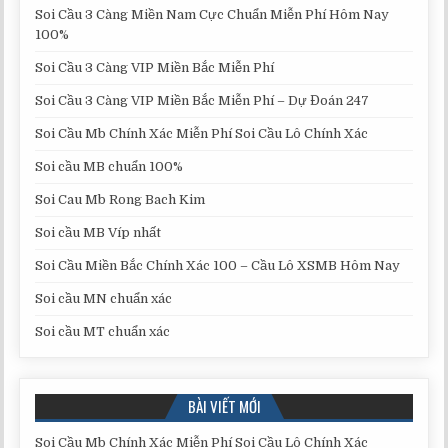
Soi Cầu 3 Càng Miền Nam Cực Chuẩn Miễn Phí Hôm Nay
100%
Soi Cầu 3 Càng VIP Miền Bắc Miễn Phí
Soi Cầu 3 Càng VIP Miền Bắc Miễn Phí – Dự Đoán 247
Soi Cầu Mb Chính Xác Miễn Phí Soi Cầu Lô Chính Xác
Soi cầu MB chuẩn 100%
Soi Cau Mb Rong Bach Kim
Soi cầu MB Víp nhất
Soi Cầu Miền Bắc Chính Xác 100 – Cầu Lô XSMB Hôm Nay
Soi cầu MN chuẩn xác
Soi cầu MT chuẩn xác
BÀI VIẾT MỚI
Soi Cầu Mb Chính Xác Miễn Phí Soi Cầu Lô Chính Xác