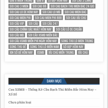
GIAI 8 MIEN TRUNG
GIẢI 8
LÔ ĐẸP HÔM NAY
SOI CAU 3 CANG
SOI CAU 3 MIEN
SOI CAU 88
SOI CAU BACH THU MIEN BAC 24 GIO
SOI CAU LO DE HOM NAY
SOI CAU LO MB
SOI CAU MIEN BAC
SOI CAU MIEN PHI
SOI CAU MIEN PHI 888
SOI CAU XỈU CHỦ
SOI CẦU VIP
SOI CẦU
SOI CẦU 247
SOI CẦU CHÍNH XÁC NHẤT HÔM NAY
SOI CẦU LÔ DE CHUẨN
SOI CẦU MB
SOI CẦU XSMB MIỀN BẮC
SOI CẦU XSMB MIỄN PHÍ NGÀY HÔM NAY
SONG THU LO MIEN TRUNG
SONG THU ĐỀ
SONG THỦ LÔ MIỀN NAM
SỐ ĐẸP HÔM NAY
XIN SỐ ĐỀ HÔM NAY
XSMB
XÍU CHỦ MIỀN TRUNG
XỈU CHỦ
DANH MỤC
Cau XSMB – Thống Kê Cầu Bạch Thủ Miền Bắc Hôm Nay –
Xổ Số
Chưa phân loại