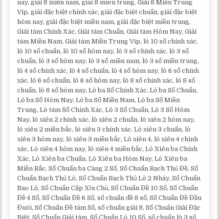
nay, giải 8 miền nam, giai 8 mien trung, Giải 8 Miền Trung
Vip, giải đặc biệt chính xác, giải đặc biệt chuẩn, giải đặc biệt
hôm nay, giải đặc biệt miền nam, giải đặc biệt miền trung,
Giải tám Chính Xác, Giải tám Chuẩn, Giải tám Hôm Nay, Giải
tám Miền Nam, Giải tám Miền Trung Vip, lô 10 số chính xác,
lô 10 số chuẩn, lô 10 số hôm nay, lô 3 số chính xác, lô 3 số
chuẩn, lô 3 số hôm nay, lô 3 số miền nam, lô 3 số miền trung,
lô 4 số chính xác, lô 4 số chuẩn, lô 4 số hôm nay, lô 6 số chính
xác, lô 6 số chuẩn, lô 6 số hôm nay, lô 8 số chính xác, lô 8 số
chuẩn, lô 8 số hôm nay, Lô ba Số Chính Xác, Lô ba Số Chuẩn,
Lô ba Số Hôm Nay, Lô ba Số Miền Nam, Lô ba Số Miền
Trung, Lô tám Số Chính Xác, Lô 3 Số Chuẩn, Lô 3 Số Hôm
Nay, lô xiên 2 chính xác, lô xiên 2 chuẩn, lô xiên 2 hôm nay,
lô xiên 2 miền bắc, lô xiên 3 chính xác, Lô xiên 3 chuẩn, lô
xiên 3 hôm nay, lô xiên 3 miền bắc, Lô xiên 4, lô xiên 4 chính
xác, Lô xiên 4 hôm nay, lô xiên 4 miền bắc, Lô Xiên ba Chính
Xác, Lô Xiên ba Chuẩn, Lô Xiên ba Hôm Nay, Lô Xiên ba
Miền Bắc, Số Chuẩn ba Càng 2 Số, Số Chuẩn Bạch Thủ Đề, Số
Chuẩn Bạch Thủ Lô, Số Chuẩn Bạch Thủ Lô 2 Nháy, Số Chuẩn
Bao Lô, Số Chuẩn Cặp Xỉu Chủ, Số Chuẩn Đề 10 Số, Số Chuẩn
Đề 4 Số, Số Chuẩn Đề 6 Số, số chuẩn đề 8 số, Số Chuẩn Đề Đầu
Đuôi, Số Chuẩn Đề tám Số, số chuẩn giải 8, Số Chuẩn Giải Đặc
Biệt, Số Chuẩn Giải tám, Số Chuẩn Lô 10 Số, số chuẩn lô 3 số,