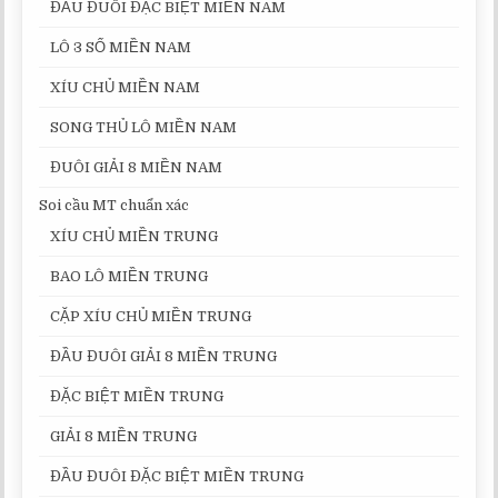
ĐẦU ĐUÔI ĐẶC BIỆT MIỀN NAM
LÔ 3 SỐ MIỀN NAM
XÍU CHỦ MIỀN NAM
SONG THỦ LÔ MIỀN NAM
ĐUÔI GIẢI 8 MIỀN NAM
Soi cầu MT chuẩn xác
XÍU CHỦ MIỀN TRUNG
BAO LÔ MIỀN TRUNG
CẶP XÍU CHỦ MIỀN TRUNG
ĐẦU ĐUÔI GIẢI 8 MIỀN TRUNG
ĐẶC BIỆT MIỀN TRUNG
GIẢI 8 MIỀN TRUNG
ĐẦU ĐUÔI ĐẶC BIỆT MIỀN TRUNG