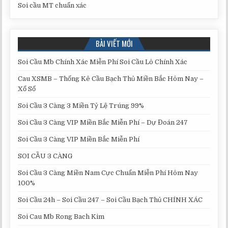
Soi cầu MT chuẩn xác
BÀI VIẾT MỚI
Soi Cầu Mb Chính Xác Miễn Phí Soi Cầu Lô Chính Xác
Cau XSMB – Thống Kê Cầu Bạch Thủ Miền Bắc Hôm Nay –
Xổ Số
Soi Cầu 3 Càng 3 Miền Tỷ Lệ Trúng 99%
Soi Cầu 3 Càng VIP Miền Bắc Miễn Phí – Dự Đoán 247
Soi Cầu 3 Càng VIP Miền Bắc Miễn Phí
SOI CẦU 3 CÀNG
Soi Cầu 3 Càng Miền Nam Cực Chuẩn Miễn Phí Hôm Nay
100%
Soi Cầu 24h – Soi Cầu 247 – Soi Cầu Bạch Thủ CHÍNH XÁC
Soi Cau Mb Rong Bach Kim