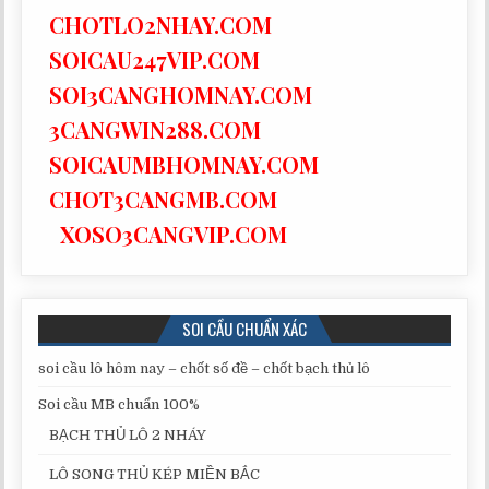
BẮC
CHOTLO2NHAY.COM
SOICAU247VIP.COM
SOI3CANGHOMNAY.COM
3CANGWIN288.COM
SOICAUMBHOMNAY.COM
CHOT3CANGMB.COM
XOSO3CANGVIP.COM
SOI CẦU CHUẨN XÁC
soi cầu lô hôm nay – chốt số đề – chốt bạch thủ lô
Soi cầu MB chuẩn 100%
BẠCH THỦ LÔ 2 NHÁY
LÔ SONG THỦ KÉP MIỀN BẮC