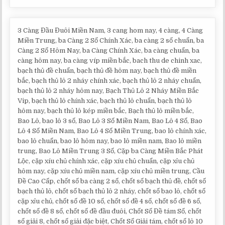
3 Càng Đầu Đuôi Miền Nam, 3 cang hom nay, 4 càng, 4 Càng
Miền Trung, ba Càng 2 Số Chính Xác, ba càng 2 số chuẩn, ba
Càng 2 Số Hôm Nay, ba Càng Chính Xác, ba càng chuẩn, ba
càng hôm nay, ba càng víp miền bắc, bach thu de chinh xac,
bạch thủ đề chuẩn, bạch thủ đề hôm nay, bạch thủ đề miền
bắc, bạch thủ lô 2 nháy chính xác, bạch thủ lô 2 nháy chuẩn,
bạch thủ lô 2 nháy hôm nay, Bạch Thủ Lô 2 Nháy Miền Bắc
Vip, bạch thủ lô chính xác, bạch thủ lô chuẩn, bạch thủ lô
hôm nay, bạch thủ lô kép miền bắc, Bạch thủ lô miền bắc,
Bao Lô, bao lô 3 số, Bao Lô 3 Số Miền Nam, Bao Lô 4 Số, Bao
Lô 4 Số Miền Nam, Bao Lô 4 Số Miền Trung, bao lô chính xác,
bao lô chuẩn, bao lô hôm nay, bao lô miền nam, Bao lô miền
trung, Bao Lô Miền Trung 3 Số, Cặp ba Càng Miền Bắc Phát
Lộc, cặp xíu chủ chính xác, cặp xíu chủ chuẩn, cặp xỉu chủ
hôm nay, cặp xíu chủ miền nam, cặp xíu chủ miền trung, Cầu
Đề Cao Cấp, chốt số ba càng 2 số, chốt số bạch thủ đề, chốt số
bạch thủ lô, chốt số bạch thủ lô 2 nháy, chốt số bao lô, chốt số
cặp xỉu chủ, chốt số đề 10 số, chốt số đề 4 số, chốt số đề 6 số,
chốt số đề 8 số, chốt số đề đầu đuôi, Chốt Số Đề tám Số, chốt
số giải 8, chốt số giải đặc biệt, Chốt Số Giải tám, chốt số lô 10