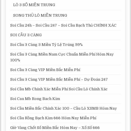
LÔ 3 SỐ MIỀN TRUNG
SONG THỦ LÔ MIỀN TRUNG
Soi Cầu 24h – Soi Cầu 247 – Soi Cầu Bạch Thủ CHÍNH XÁC
SOI CẦU 3 CÀNG
Soi Cầu 3 Càng 3 Miền Tỷ Lệ Trúng 99%
Soi Cầu 3 Càng Miền Nam Cực Chuẩn Miễn Phí Hôm Nay
100%
Soi Cầu 3 Càng VIP Miền Bắc Miễn Phí
Soi Cầu 3 Càng VIP Miền Bắc Miễn Phí – Dự Đoán 247
Soi Cầu Mb Chính Xác Miễn Phí Soi Cầu Lô Chính Xác
Soi Cau Mb Rong Bach Kim
Soi Cầu Miền Bắc Chính Xác 100 – Cầu Lô XSMB Hôm Nay
Soi Cầu Rồng Bạch Kim 666 Hôm Nay Miễn Phí
Giờ Vàng Chốt Số Miền Bắc Hôm Nay – Xổ Số 666