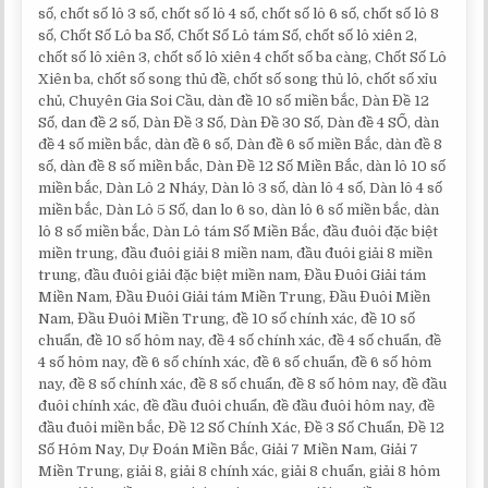
số, chốt số lô 3 số, chốt số lô 4 số, chốt số lô 6 số, chốt số lô 8
số, Chốt Số Lô ba Số, Chốt Số Lô tám Số, chốt số lô xiên 2,
chốt số lô xiên 3, chốt số lô xiên 4 chốt số ba càng, Chốt Số Lô
Xiên ba, chốt số song thủ đề, chốt số song thủ lô, chốt số xỉu
chủ, Chuyên Gia Soi Cầu, dàn đề 10 số miền bắc, Dàn Đề 12
Số, dan đề 2 số, Dàn Đề 3 Số, Dàn Đề 30 Số, Dàn đề 4 SỐ, dàn
đề 4 số miền bắc, dàn đề 6 số, Dàn đề 6 số miền Bắc, dàn đề 8
số, dàn đề 8 số miền bắc, Dàn Đề 12 Số Miền Bắc, dàn lô 10 số
miền bắc, Dàn Lô 2 Nháy, Dàn lô 3 số, dàn lô 4 số, Dàn lô 4 số
miền bắc, Dàn Lô 5 Số, dan lo 6 so, dàn lô 6 số miền bắc, dàn
lô 8 số miền bắc, Dàn Lô tám Số Miền Bắc, đầu đuôi đặc biệt
miền trung, đầu đuôi giải 8 miền nam, đầu đuôi giải 8 miền
trung, đầu đuôi giải đặc biệt miền nam, Đầu Đuôi Giải tám
Miền Nam, Đầu Đuôi Giải tám Miền Trung, Đầu Đuôi Miền
Nam, Đầu Đuôi Miền Trung, đề 10 số chính xác, đề 10 số
chuẩn, đề 10 số hôm nay, đề 4 số chính xác, đề 4 số chuẩn, đề
4 số hôm nay, đề 6 số chính xác, đề 6 số chuẩn, đề 6 số hôm
nay, đề 8 số chính xác, đề 8 số chuẩn, đề 8 số hôm nay, đề đầu
đuôi chính xác, đề đầu đuôi chuẩn, đề đầu đuôi hôm nay, đề
đầu đuôi miền bắc, Đề 12 Số Chính Xác, Đề 3 Số Chuẩn, Đề 12
Số Hôm Nay, Dự Đoán Miền Bắc, Giải 7 Miền Nam, Giải 7
Miền Trung, giải 8, giải 8 chính xác, giải 8 chuẩn, giải 8 hôm