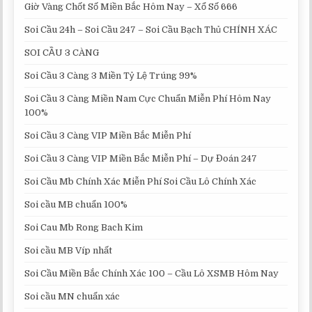
Giờ Vàng Chốt Số Miền Bắc Hôm Nay – Xổ Số 666
Soi Cầu 24h – Soi Cầu 247 – Soi Cầu Bạch Thủ CHÍNH XÁC
SOI CẦU 3 CÀNG
Soi Cầu 3 Càng 3 Miền Tỷ Lệ Trúng 99%
Soi Cầu 3 Càng Miền Nam Cực Chuẩn Miễn Phí Hôm Nay
100%
Soi Cầu 3 Càng VIP Miền Bắc Miễn Phí
Soi Cầu 3 Càng VIP Miền Bắc Miễn Phí – Dự Đoán 247
Soi Cầu Mb Chính Xác Miễn Phí Soi Cầu Lô Chính Xác
Soi cầu MB chuẩn 100%
Soi Cau Mb Rong Bach Kim
Soi cầu MB Víp nhất
Soi Cầu Miền Bắc Chính Xác 100 – Cầu Lô XSMB Hôm Nay
Soi cầu MN chuẩn xác