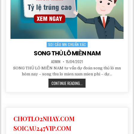
SOI CẦU MN CHUẨN XÁC
Posted
in
SONG THỦ LÔ MIỀN NAM
AUTHOR:
PUBLISHED
ADMIN
15/04/2021
DATE:
SONG THỦ LÔ MIỀN NAM tư vấn dự đoán song thủ lô mn
hôm nay – song thu lo mien nam mien phi – dự…
SONG
CONTINUE READING...
THỦ
LÔ
MIỀN
NAM
CHOTLO2NHAY.COM
SOICAU247VIP.COM