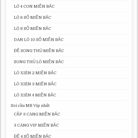
LÔ 4 CON MIỀN BẮC
LÔ 6 SỐ MIỀN BẮC
LÔ 8 SỐ MIỀN BẮC
DÀN LÔ 10 SỐ MIỀN BẮC
ĐỀ SONG THỦ MIỀN BẮC
SONG THỦ LÔ MIỀN BẮC
LÔ XIÊN 2 MIỀN BẮC
LÔ XIÊN 3 MIỀN BẮC
LÔ XIÊN 4 MIỀN BẮC
Soi cầu MB Víp nhất
CẶP 3 CÀNG MIỀN BẮC
3 CÀNG VIP MIỀN BẮC
ĐỀ 4 SỐ MIỀN BẮC