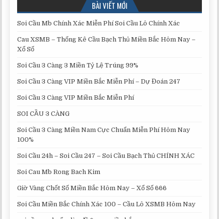
BÀI VIẾT MỚI
Soi Cầu Mb Chính Xác Miễn Phí Soi Cầu Lô Chính Xác
Cau XSMB – Thống Kê Cầu Bạch Thủ Miền Bắc Hôm Nay –
Xổ Số
Soi Cầu 3 Càng 3 Miền Tỷ Lệ Trúng 99%
Soi Cầu 3 Càng VIP Miền Bắc Miễn Phí – Dự Đoán 247
Soi Cầu 3 Càng VIP Miền Bắc Miễn Phí
SOI CẦU 3 CÀNG
Soi Cầu 3 Càng Miền Nam Cực Chuẩn Miễn Phí Hôm Nay
100%
Soi Cầu 24h – Soi Cầu 247 – Soi Cầu Bạch Thủ CHÍNH XÁC
Soi Cau Mb Rong Bach Kim
Giờ Vàng Chốt Số Miền Bắc Hôm Nay – Xổ Số 666
Soi Cầu Miền Bắc Chính Xác 100 – Cầu Lô XSMB Hôm Nay