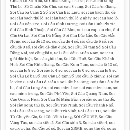
Chuẩn Lô Xiên ba, Số Chuẩn Song Thủ Đề, Số Chuẩn Song
Thủ Lô, Số Chuẩn Xỉu Chủ, soi cau 3 cang, Soi Cầu An Giang,
Soi Cầu ba Càng 2 Số, Soi Cầu Bạc Liêu, soi cầu bạch thủ đề,
soi cầu bạch thủ lô, soi cầu bạch thủ lô 2 nháy, soi cau bao lô,
Soi Cầu Bến Tre, Soi Cầu Bình Dương, Soi Cầu Bình Phước,
Soi Cầu Bình Thuận, Soi Cầu Cà Mau, soi cau cap xiu chu, Soi
Cầu Đà Lạt, Soi Cầu Đà Nẵng, Soi Cầu Đắc Lắc, Soi Cầu Đắc
Nông, soi cầu đề 10 số, soi cầu de 4 số, soi cầu đề 6 số, soi
cầu đề 8 số, soi cầu đề đầu đuôi, Soi Cầu Đề tám Số, Soi Cầu
Đồng Nai, soi cầu giải 8, Soi Cầu Giải 8 Miền Nam, soi cau
giải đặc biệt, Soi cầu giải tám, Soi Cầu Huế, Soi Cầu Khánh
Hoà, Soi Cầu Kiên Giang, Soi Cầu Kom Tum, soi cầu lô 10 số,
soi cầu lô 3 số, Soi cầu lô 4 số, soi cầu lô 6 số, soi cầu lô 8 số,
Soi Cầu Lô ba Số, Soi Cầu Lô tám Số, Soi cầu lô xiên 2, soi cau
lo xien 3, Soi Cầu Lô Xiên 4 Soi Cầu ba Càng, Soi Cầu Lô Xiên
ba, Soi Cầu Long An, soi cau mien bac, soi cau mien nam, soi
cau mien trung, Soi Cầu Phú Yên, Soi Cầu Quảng Nam, Soi
Cầu Quảng Ngãi, Soi Cầu Số Miền Bắc, soi cầu song thủ đề,
Soi cầu song thủ lô, Soi Cầu Tây Ninh, Soi Cầu Thành Phố,
Soi Cầu Tiền Giang, Soi Cầu Trà Vinh, Soi Cầu TTH, Soi Cầu
Từ Chuyên Gia, Soi Cầu Vĩnh Long, SOI CẦU VIP, Soi Cầu
Vũng Tàu, soi cầu xiên 2, Soi Cầu xiên 3, Soi cầu xiên 4, soi
cau xỉu chủ, Soi Cầu xổ số, Soi cầu XSMB, song thu đề, song