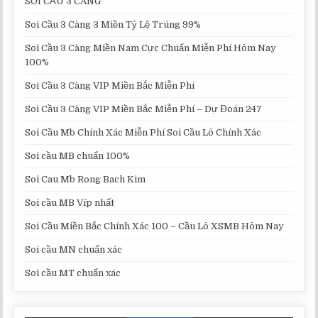
SOI CẦU 3 CÀNG
Soi Cầu 3 Càng 3 Miền Tỷ Lệ Trúng 99%
Soi Cầu 3 Càng Miền Nam Cực Chuẩn Miễn Phí Hôm Nay
100%
Soi Cầu 3 Càng VIP Miền Bắc Miễn Phí
Soi Cầu 3 Càng VIP Miền Bắc Miễn Phí – Dự Đoán 247
Soi Cầu Mb Chính Xác Miễn Phí Soi Cầu Lô Chính Xác
Soi cầu MB chuẩn 100%
Soi Cau Mb Rong Bach Kim
Soi cầu MB Víp nhất
Soi Cầu Miền Bắc Chính Xác 100 – Cầu Lô XSMB Hôm Nay
Soi cầu MN chuẩn xác
Soi cầu MT chuẩn xác