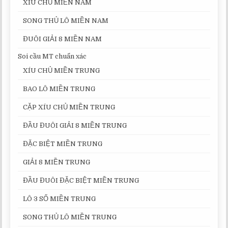
XÍU CHỦ MIỀN NAM
SONG THỦ LÔ MIỀN NAM
ĐUÔI GIẢI 8 MIỀN NAM
Soi cầu MT chuẩn xác
XÍU CHỦ MIỀN TRUNG
BAO LÔ MIỀN TRUNG
CẶP XÍU CHỦ MIỀN TRUNG
ĐẦU ĐUÔI GIẢI 8 MIỀN TRUNG
ĐẶC BIỆT MIỀN TRUNG
GIẢI 8 MIỀN TRUNG
ĐẦU ĐUÔI ĐẶC BIỆT MIỀN TRUNG
LÔ 3 SỐ MIỀN TRUNG
SONG THỦ LÔ MIỀN TRUNG