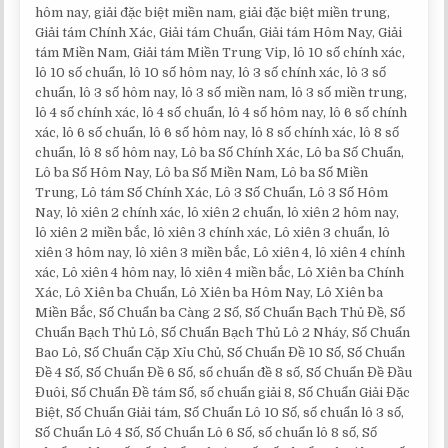
hôm nay, giải đặc biệt miền nam, giải đặc biệt miền trung,
Giải tám Chính Xác, Giải tám Chuẩn, Giải tám Hôm Nay, Giải
tám Miền Nam, Giải tám Miền Trung Vip, lô 10 số chính xác,
lô 10 số chuẩn, lô 10 số hôm nay, lô 3 số chính xác, lô 3 số
chuẩn, lô 3 số hôm nay, lô 3 số miền nam, lô 3 số miền trung,
lô 4 số chính xác, lô 4 số chuẩn, lô 4 số hôm nay, lô 6 số chính
xác, lô 6 số chuẩn, lô 6 số hôm nay, lô 8 số chính xác, lô 8 số
chuẩn, lô 8 số hôm nay, Lô ba Số Chính Xác, Lô ba Số Chuẩn,
Lô ba Số Hôm Nay, Lô ba Số Miền Nam, Lô ba Số Miền
Trung, Lô tám Số Chính Xác, Lô 3 Số Chuẩn, Lô 3 Số Hôm
Nay, lô xiên 2 chính xác, lô xiên 2 chuẩn, lô xiên 2 hôm nay,
lô xiên 2 miền bắc, lô xiên 3 chính xác, Lô xiên 3 chuẩn, lô
xiên 3 hôm nay, lô xiên 3 miền bắc, Lô xiên 4, lô xiên 4 chính
xác, Lô xiên 4 hôm nay, lô xiên 4 miền bắc, Lô Xiên ba Chính
Xác, Lô Xiên ba Chuẩn, Lô Xiên ba Hôm Nay, Lô Xiên ba
Miền Bắc, Số Chuẩn ba Càng 2 Số, Số Chuẩn Bạch Thủ Đề, Số
Chuẩn Bạch Thủ Lô, Số Chuẩn Bạch Thủ Lô 2 Nháy, Số Chuẩn
Bao Lô, Số Chuẩn Cặp Xỉu Chủ, Số Chuẩn Đề 10 Số, Số Chuẩn
Đề 4 Số, Số Chuẩn Đề 6 Số, số chuẩn đề 8 số, Số Chuẩn Đề Đầu
Đuôi, Số Chuẩn Đề tám Số, số chuẩn giải 8, Số Chuẩn Giải Đặc
Biệt, Số Chuẩn Giải tám, Số Chuẩn Lô 10 Số, số chuẩn lô 3 số,
Số Chuẩn Lô 4 Số, Số Chuẩn Lô 6 Số, số chuẩn lô 8 số, Số