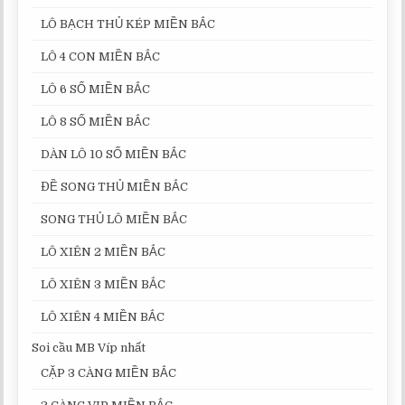
LÔ BẠCH THỦ KÉP MIỀN BẮC
LÔ 4 CON MIỀN BẮC
LÔ 6 SỐ MIỀN BẮC
LÔ 8 SỐ MIỀN BẮC
DÀN LÔ 10 SỐ MIỀN BẮC
ĐỀ SONG THỦ MIỀN BẮC
SONG THỦ LÔ MIỀN BẮC
LÔ XIÊN 2 MIỀN BẮC
LÔ XIÊN 3 MIỀN BẮC
LÔ XIÊN 4 MIỀN BẮC
Soi cầu MB Víp nhất
CẶP 3 CÀNG MIỀN BẮC