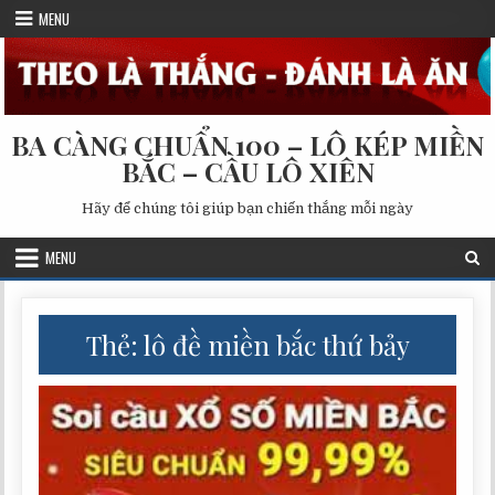
Skip
MENU
to
content
BA CÀNG CHUẨN 100 – LÔ KÉP MIỀN
BẮC – CẦU LÔ XIÊN
Hãy để chúng tôi giúp bạn chiến thắng mỗi ngày
MENU
Thẻ:
lô đề miền bắc thứ bảy