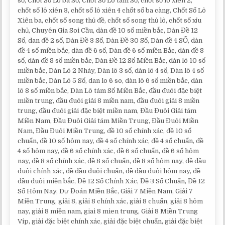
số, Chốt Số Lô ba Số, Chốt Số Lô tám Số, chốt số lô xiên 2,
chốt số lô xiên 3, chốt số lô xiên 4 chốt số ba càng, Chốt Số Lô
Xiên ba, chốt số song thủ đề, chốt số song thủ lô, chốt số xỉu
chủ, Chuyên Gia Soi Cầu, dàn đề 10 số miền bắc, Dàn Đề 12
Số, dan đề 2 số, Dàn Đề 3 Số, Dàn Đề 30 Số, Dàn đề 4 SỐ, dàn
đề 4 số miền bắc, dàn đề 6 số, Dàn đề 6 số miền Bắc, dàn đề 8
số, dàn đề 8 số miền bắc, Dàn Đề 12 Số Miền Bắc, dàn lô 10 số
miền bắc, Dàn Lô 2 Nháy, Dàn lô 3 số, dàn lô 4 số, Dàn lô 4 số
miền bắc, Dàn Lô 5 Số, dan lo 6 so, dàn lô 6 số miền bắc, dàn
lô 8 số miền bắc, Dàn Lô tám Số Miền Bắc, đầu đuôi đặc biệt
miền trung, đầu đuôi giải 8 miền nam, đầu đuôi giải 8 miền
trung, đầu đuôi giải đặc biệt miền nam, Đầu Đuôi Giải tám
Miền Nam, Đầu Đuôi Giải tám Miền Trung, Đầu Đuôi Miền
Nam, Đầu Đuôi Miền Trung, đề 10 số chính xác, đề 10 số
chuẩn, đề 10 số hôm nay, đề 4 số chính xác, đề 4 số chuẩn, đề
4 số hôm nay, đề 6 số chính xác, đề 6 số chuẩn, đề 6 số hôm
nay, đề 8 số chính xác, đề 8 số chuẩn, đề 8 số hôm nay, đề đầu
đuôi chính xác, đề đầu đuôi chuẩn, đề đầu đuôi hôm nay, đề
đầu đuôi miền bắc, Đề 12 Số Chính Xác, Đề 3 Số Chuẩn, Đề 12
Số Hôm Nay, Dự Đoán Miền Bắc, Giải 7 Miền Nam, Giải 7
Miền Trung, giải 8, giải 8 chính xác, giải 8 chuẩn, giải 8 hôm
nay, giải 8 miền nam, giai 8 mien trung, Giải 8 Miền Trung
Vip, giải đặc biệt chính xác, giải đặc biệt chuẩn, giải đặc biệt