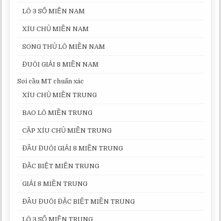
LÔ 3 SỐ MIỀN NAM
XÍU CHỦ MIỀN NAM
SONG THỦ LÔ MIỀN NAM
ĐUÔI GIẢI 8 MIỀN NAM
Soi cầu MT chuẩn xác
XÍU CHỦ MIỀN TRUNG
BAO LÔ MIỀN TRUNG
CẶP XÍU CHỦ MIỀN TRUNG
ĐẦU ĐUÔI GIẢI 8 MIỀN TRUNG
ĐẶC BIỆT MIỀN TRUNG
GIẢI 8 MIỀN TRUNG
ĐẦU ĐUÔI ĐẶC BIỆT MIỀN TRUNG
LÔ 3 SỐ MIỀN TRUNG