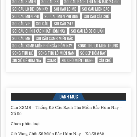
SOI CAU 3 MIEN
SOI CAU 88
SOI CAU BACH THU MIEN BAC 24 GIO
SOI CAU LO DE HOM NAY
SOI CAU LO MB
SOI CAU MIEN BAC
SOI CAU MIEN PHI
SOI CAU MIEN PHI 888
SOI CAU XỈU CHỦ
SOI CẦU VIP
SOI CẦU
SOI CẦU 247
SOI CẦU CHÍNH XÁC NHẤT HÔM NAY
SOI CẦU LÔ DE CHUẨN
SOI CẦU MB
SOI CẦU XSMB MIỀN BẮC
SOI CẦU XSMB MIỄN PHÍ NGÀY HÔM NAY
SONG THU LO MIEN TRUNG
SONG THU ĐỀ
SONG THỦ LÔ MIỀN NAM
SỐ ĐẸP HÔM NAY
XIN SỐ ĐỀ HÔM NAY
XSMB
XÍU CHỦ MIỀN TRUNG
XỈU CHỦ
DANH MỤC
Cau XSMB – Thống Kê Cầu Bạch Thủ Miền Bắc Hôm Nay –
Xổ Số
Chưa phân loại
Giờ Vàng Chốt Số Miền Bắc Hôm Nay – Xổ Số 666