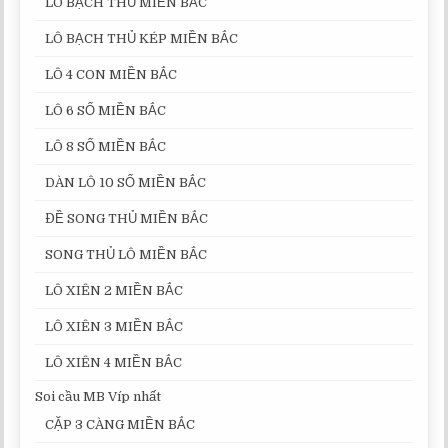
LÔ BẠCH THỦ MIỀN BẮC
LÔ BẠCH THỦ KÉP MIỀN BẮC
LÔ 4 CON MIỀN BẮC
LÔ 6 SỐ MIỀN BẮC
LÔ 8 SỐ MIỀN BẮC
DÀN LÔ 10 SỐ MIỀN BẮC
ĐỀ SONG THỦ MIỀN BẮC
SONG THỦ LÔ MIỀN BẮC
LÔ XIÊN 2 MIỀN BẮC
LÔ XIÊN 3 MIỀN BẮC
LÔ XIÊN 4 MIỀN BẮC
Soi cầu MB Víp nhất
CẶP 3 CÀNG MIỀN BẮC