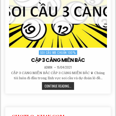
SOI CẦU MB CHUẨN 100%
Posted
in
CẶP 3 CÀNG MIỀN BẮC
AUTHOR:
PUBLISHED
ADMIN
15/04/2021
DATE:
CẶP 3 CÀNG MIỀN BẮC CẶP 3 CÀNG MIỀN BẮC ♛ Chúng
tôi luôn đi đầu trong lĩnh vực soi cầu và dự đoán lô đề…
CẶP
CONTINUE READING...
3
CÀNG
MIỀN
BẮC