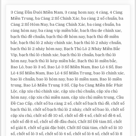
3 Càng Đầu Đuôi Miền Nam, 3 cang hom nay, 4 càng, 4 Càng
Miền Trung, ba Càng 2 Số Chính Xác, ba càng 2 số chuẩn, ba
Càng 2 Số Hôm Nay, ba Càng Chính Xác, ba càng chuẩn, ba
càng hôm nay, ba càng víp miền bắc, bach thu de chinh xac,
bạch thủ đề chuẩn, bạch thủ đề hôm nay, bạch thủ đề miền
bắc, bạch thủ lô 2 nháy chính xác, bạch thủ lô 2 nháy chuẩn,
bạch thủ lô 2 nháy hôm nay, Bạch Thủ Lô 2 Nháy Miền Bắc
Vip, bạch thủ lô chính xác, bạch thủ lô chuẩn, bạch thủ lô
hôm nay, bạch thủ lô kép miền bắc, Bạch thủ lô miền bắc,
Bao Lô, bao lô 3 số, Bao Lô 3 Số Miền Nam, Bao Lô 4 Số, Bao
Lô 4 Số Miền Nam, Bao Lô 4 Số Miền Trung, bao lô chính xác,
bao lô chuẩn, bao lô hôm nay, bao lô miền nam, Bao lô miền
trung, Bao Lô Miền Trung 3 Số, Cặp ba Càng Miền Bắc Phát
Lộc, cặp xíu chủ chính xác, cặp xíu chủ chuẩn, cặp xỉu chủ
hôm nay, cặp xíu chủ miền nam, cặp xíu chủ miền trung, Cầu
Đề Cao Cấp, chốt số ba càng 2 số, chốt số bạch thủ đề, chốt số
bạch thủ lô, chốt số bạch thủ lô 2 nháy, chốt số bao lô, chốt số
cặp xỉu chủ, chốt số đề 10 số, chốt số đề 4 số, chốt số đề 6 số,
chốt số đề 8 số, chốt số đề đầu đuôi, Chốt Số Đề tám Số, chốt
số giải 8, chốt số giải đặc biệt, Chốt Số Giải tám, chốt số lô 10
số, chốt số lô 3 số, chốt số lô 4 số, chốt số lô 6 số, chốt số lô 8