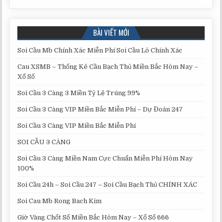
BÀI VIẾT MỚI
Soi Cầu Mb Chính Xác Miễn Phí Soi Cầu Lô Chính Xác
Cau XSMB – Thống Kê Cầu Bạch Thủ Miền Bắc Hôm Nay –
Xổ Số
Soi Cầu 3 Càng 3 Miền Tỷ Lệ Trúng 99%
Soi Cầu 3 Càng VIP Miền Bắc Miễn Phí – Dự Đoán 247
Soi Cầu 3 Càng VIP Miền Bắc Miễn Phí
SOI CẦU 3 CÀNG
Soi Cầu 3 Càng Miền Nam Cực Chuẩn Miễn Phí Hôm Nay
100%
Soi Cầu 24h – Soi Cầu 247 – Soi Cầu Bạch Thủ CHÍNH XÁC
Soi Cau Mb Rong Bach Kim
Giờ Vàng Chốt Số Miền Bắc Hôm Nay – Xổ Số 666