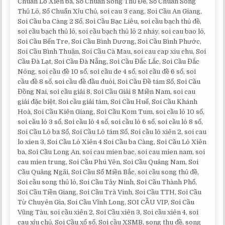
Chuẩn Lô Xiên ba, Số Chuẩn Song Thủ Đề, Số Chuẩn Song
Thủ Lô, Số Chuẩn Xỉu Chủ, soi cau 3 cang, Soi Cầu An Giang,
Soi Cầu ba Càng 2 Số, Soi Cầu Bạc Liêu, soi cầu bạch thủ đề,
soi cầu bạch thủ lô, soi cầu bạch thủ lô 2 nháy, soi cau bao lô,
Soi Cầu Bến Tre, Soi Cầu Bình Dương, Soi Cầu Bình Phước,
Soi Cầu Bình Thuận, Soi Cầu Cà Mau, soi cau cap xiu chu, Soi
Cầu Đà Lạt, Soi Cầu Đà Nẵng, Soi Cầu Đắc Lắc, Soi Cầu Đắc
Nông, soi cầu đề 10 số, soi cầu de 4 số, soi cầu đề 6 số, soi
cầu đề 8 số, soi cầu đề đầu đuôi, Soi Cầu Đề tám Số, Soi Cầu
Đồng Nai, soi cầu giải 8, Soi Cầu Giải 8 Miền Nam, soi cau
giải đặc biệt, Soi cầu giải tám, Soi Cầu Huế, Soi Cầu Khánh
Hoà, Soi Cầu Kiên Giang, Soi Cầu Kom Tum, soi cầu lô 10 số,
soi cầu lô 3 số, Soi cầu lô 4 số, soi cầu lô 6 số, soi cầu lô 8 số,
Soi Cầu Lô ba Số, Soi Cầu Lô tám Số, Soi cầu lô xiên 2, soi cau
lo xien 3, Soi Cầu Lô Xiên 4 Soi Cầu ba Càng, Soi Cầu Lô Xiên
ba, Soi Cầu Long An, soi cau mien bac, soi cau mien nam, soi
cau mien trung, Soi Cầu Phú Yên, Soi Cầu Quảng Nam, Soi
Cầu Quảng Ngãi, Soi Cầu Số Miền Bắc, soi cầu song thủ đề,
Soi cầu song thủ lô, Soi Cầu Tây Ninh, Soi Cầu Thành Phố,
Soi Cầu Tiền Giang, Soi Cầu Trà Vinh, Soi Cầu TTH, Soi Cầu
Từ Chuyên Gia, Soi Cầu Vĩnh Long, SOI CẦU VIP, Soi Cầu
Vũng Tàu, soi cầu xiên 2, Soi Cầu xiên 3, Soi cầu xiên 4, soi
cau xỉu chủ, Soi Cầu xổ số, Soi cầu XSMB, song thu đề, song