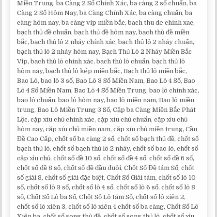
Miền Trung, ba Càng 2 Số Chính Xác, ba càng 2 số chuẩn, ba
Càng 2 Số Hôm Nay, ba Càng Chính Xác, ba càng chuẩn, ba
càng hôm nay, ba càng víp miền bắc, bach thu de chinh xac,
bạch thủ đề chuẩn, bạch thủ đề hôm nay, bạch thủ đề miền
bắc, bạch thủ lô 2 nháy chính xác, bạch thủ lô 2 nháy chuẩn,
bạch thủ lô 2 nháy hôm nay, Bạch Thủ Lô 2 Nháy Miền Bắc
Vip, bạch thủ lô chính xác, bạch thủ lô chuẩn, bạch thủ lô
hôm nay, bạch thủ lô kép miền bắc, Bạch thủ lô miền bắc,
Bao Lô, bao lô 3 số, Bao Lô 3 Số Miền Nam, Bao Lô 4 Số, Bao
Lô 4 Số Miền Nam, Bao Lô 4 Số Miền Trung, bao lô chính xác,
bao lô chuẩn, bao lô hôm nay, bao lô miền nam, Bao lô miền
trung, Bao Lô Miền Trung 3 Số, Cặp ba Càng Miền Bắc Phát
Lộc, cặp xíu chủ chính xác, cặp xíu chủ chuẩn, cặp xỉu chủ
hôm nay, cặp xíu chủ miền nam, cặp xíu chủ miền trung, Cầu
Đề Cao Cấp, chốt số ba càng 2 số, chốt số bạch thủ đề, chốt số
bạch thủ lô, chốt số bạch thủ lô 2 nháy, chốt số bao lô, chốt số
cặp xỉu chủ, chốt số đề 10 số, chốt số đề 4 số, chốt số đề 6 số,
chốt số đề 8 số, chốt số đề đầu đuôi, Chốt Số Đề tám Số, chốt
số giải 8, chốt số giải đặc biệt, Chốt Số Giải tám, chốt số lô 10
số, chốt số lô 3 số, chốt số lô 4 số, chốt số lô 6 số, chốt số lô 8
số, Chốt Số Lô ba Số, Chốt Số Lô tám Số, chốt số lô xiên 2,
chốt số lô xiên 3, chốt số lô xiên 4 chốt số ba càng, Chốt Số Lô
Xiên ba, chốt số song thủ đề, chốt số song thủ lô, chốt số xỉu