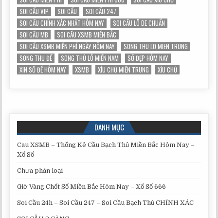
SOI CẦU VIP
SOI CẦU
SOI CẦU 247
SOI CẦU CHÍNH XÁC NHẤT HÔM NAY
SOI CẦU LÔ DE CHUẨN
SOI CẦU MB
SOI CẦU XSMB MIỀN BẮC
SOI CẦU XSMB MIỄN PHÍ NGÀY HÔM NAY
SONG THU LO MIEN TRUNG
SONG THU ĐỀ
SONG THỦ LÔ MIỀN NAM
SỐ ĐẸP HÔM NAY
XIN SỐ ĐỀ HÔM NAY
XSMB
XÍU CHỦ MIỀN TRUNG
XỈU CHỦ
DANH MỤC
Cau XSMB – Thống Kê Cầu Bạch Thủ Miền Bắc Hôm Nay –
Xổ Số
Chưa phân loại
Giờ Vàng Chốt Số Miền Bắc Hôm Nay – Xổ Số 666
Soi Cầu 24h – Soi Cầu 247 – Soi Cầu Bạch Thủ CHÍNH XÁC