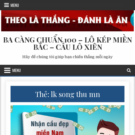
Skip
MENU
to
content
BA CÀNG CHUẨN 100 – LÔ KÉP MIỀN
BẮC – CẦU LÔ XIÊN
Hãy để chúng tôi giúp bạn chiến thắng mỗi ngày
MENU
Thẻ:
lk song thu mn