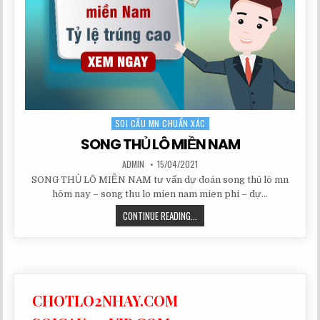
SOI CẦU MN CHUẨN XÁC
Posted
in
SONG THỦ LÔ MIỀN NAM
AUTHOR:
PUBLISHED
ADMIN
15/04/2021
DATE:
SONG THỦ LÔ MIỀN NAM tư vấn dự đoán song thủ lô mn
hôm nay – song thu lo mien nam mien phi – dự…
SONG
CONTINUE READING...
THỦ
LÔ
MIỀN
NAM
CHOTLO2NHAY.COM