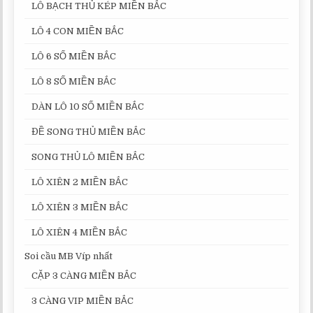
LÔ BẠCH THỦ KÉP MIỀN BẮC
LÔ 4 CON MIỀN BẮC
LÔ 6 SỐ MIỀN BẮC
LÔ 8 SỐ MIỀN BẮC
DÀN LÔ 10 SỐ MIỀN BẮC
ĐỀ SONG THỦ MIỀN BẮC
SONG THỦ LÔ MIỀN BẮC
LÔ XIÊN 2 MIỀN BẮC
LÔ XIÊN 3 MIỀN BẮC
LÔ XIÊN 4 MIỀN BẮC
Soi cầu MB Víp nhất
CẶP 3 CÀNG MIỀN BẮC
3 CÀNG VIP MIỀN BẮC