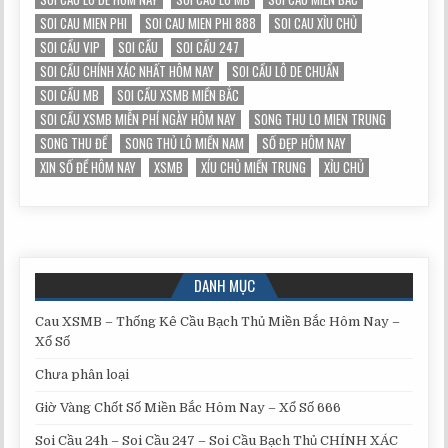
SOI CAU MIEN PHI
SOI CAU MIEN PHI 888
SOI CAU XỈU CHỦ
SOI CẦU VIP
SOI CẦU
SOI CẦU 247
SOI CẦU CHÍNH XÁC NHẤT HÔM NAY
SOI CẦU LÔ DE CHUẨN
SOI CẦU MB
SOI CẦU XSMB MIỀN BẮC
SOI CẦU XSMB MIỄN PHÍ NGÀY HÔM NAY
SONG THU LO MIEN TRUNG
SONG THU ĐỀ
SONG THỦ LÔ MIỀN NAM
SỐ ĐẸP HÔM NAY
XIN SỐ ĐỀ HÔM NAY
XSMB
XÍU CHỦ MIỀN TRUNG
XỈU CHỦ
DANH MỤC
Cau XSMB – Thống Kê Cầu Bạch Thủ Miền Bắc Hôm Nay –
Xổ Số
Chưa phân loại
Giờ Vàng Chốt Số Miền Bắc Hôm Nay – Xổ Số 666
Soi Cầu 24h – Soi Cầu 247 – Soi Cầu Bạch Thủ CHÍNH XÁC