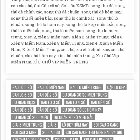
cau xỉu chủ, Soi Cầu xổ số, Soi cầu XSMB, song thu đề, song
thủ đề chính xác, song thủ đề chuẩn, song thủ đề hôm nay,
song thủ đề miền bắc, song thủ lô chính xác, song thủ lô
chuẩn, song thủ lô hôm nay, song thủ lô kép miền bắc, song
thủ lô miền bắc, song thủ lô miền nam, song thu lo mien
trung, xien 2, xiên 2 miền nam, Xiên 2 Miền Trung, xiên 3,
Xiên 3 Miền Nam, Xiên 3 Miền Trung, xien 4, Xiên 4 Miền
Nam, Xiên 4 Miền Trung, xỉu chủ, xỉu chủ chính xác, xỉu chủ
chuẩn, xỉu chủ hôm nay, xíu chủ miền trung, Xíu Chủ Vip
Miền Nam, XỈU CHỦ VIP MIỀN TRUNG
BAO LÔ 3 SỐ
BAO LÔ MIỀN NAM
BAO LÔ MIỀN TRUNG
CẶP LÔ ĐẸP
DAN LO 6 SO
DAN ĐỀ 2 SỐ
DU DOAN XO SO MIEN TRUNG
DU ĐOAN KQXS
DÀN LÔ 3 SỐ
DÀN LÔ 4 SỐ
DÀN ĐỀ 4 SỐ
DÀN ĐỀ 6 SỐ
DÀN ĐỀ 8 SỐ
DỰ ĐOÁN SỐ DE HÔM NAY
DỰ ĐOÁN XỔ SỐ 3 MIỀN
DỰ ĐOÁN XỔ SỐ MIỀN BẮC
GIAI 8 MIEN TRUNG
GIẢI 8
LÔ ĐẸP HÔM NAY
SOI CAU 3 CANG
SOI CAU 3 MIEN
SOI CAU 88
SOI CAU BACH THU MIEN BAC 24 GIO
SOI CAU LO DE HOM NAY
SOI CAU LO MB
SOI CAU MIEN BAC