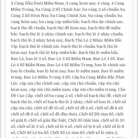
3 Càng Đầu Đuôi Miền Nam, 3 cang hom nay, 4 càng, 4 Càng
Miền Trung, ba Càng 2 Số Chính Xác, ba càng 2 số chuẩn, ba
Càng 2 Số Hôm Nay, ba Càng Chính Xác, ba càng chuẩn, ba
càng hôm nay, ba càng víp miền bắc, bach thu de chinh xac,
bạch thủ đề chuẩn, bạch thủ đề hôm nay, bạch thủ đề miền
bắc, bạch thủ lô 2 nháy chính xác, bạch thủ lô 2 nháy chuẩn,
bạch thủ lô 2 nháy hôm nay, Bạch Thủ Lô 2 Nháy Miền Bắc
Vip, bạch thủ lô chính xác, bạch thủ lô chuẩn, bạch thủ lô
hôm nay, bạch thủ lô kép miền bắc, Bạch thủ lô miền bắc,
Bao Lô, bao lô 3 số, Bao Lô 3 Số Miền Nam, Bao Lô 4 Số, Bao
Lô 4 Số Miền Nam, Bao Lô 4 Số Miền Trung, bao lô chính xác,
bao lô chuẩn, bao lô hôm nay, bao lô miền nam, Bao lô miền
trung, Bao Lô Miền Trung 3 Số, Cặp ba Càng Miền Bắc Phát
Lộc, cặp xíu chủ chính xác, cặp xíu chủ chuẩn, cặp xỉu chủ
hôm nay, cặp xíu chủ miền nam, cặp xíu chủ miền trung, Cầu
Đề Cao Cấp, chốt số ba càng 2 số, chốt số bạch thủ đề, chốt số
bạch thủ lô, chốt số bạch thủ lô 2 nháy, chốt số bao lô, chốt số
cặp xỉu chủ, chốt số đề 10 số, chốt số đề 4 số, chốt số đề 6 số,
chốt số đề 8 số, chốt số đề đầu đuôi, Chốt Số Đề tám Số, chốt
số giải 8, chốt số giải đặc biệt, Chốt Số Giải tám, chốt số lô 10
số, chốt số lô 3 số, chốt số lô 4 số, chốt số lô 6 số, chốt số lô 8
số, Chốt Số Lô ba Số, Chốt Số Lô tám Số, chốt số lô xiên 2,