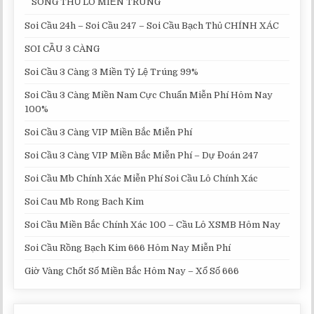
SONG THỦ LÔ MIỀN TRUNG
Soi Cầu 24h – Soi Cầu 247 – Soi Cầu Bạch Thủ CHÍNH XÁC
SOI CẦU 3 CÀNG
Soi Cầu 3 Càng 3 Miền Tỷ Lệ Trúng 99%
Soi Cầu 3 Càng Miền Nam Cực Chuẩn Miễn Phí Hôm Nay
100%
Soi Cầu 3 Càng VIP Miền Bắc Miễn Phí
Soi Cầu 3 Càng VIP Miền Bắc Miễn Phí – Dự Đoán 247
Soi Cầu Mb Chính Xác Miễn Phí Soi Cầu Lô Chính Xác
Soi Cau Mb Rong Bach Kim
Soi Cầu Miền Bắc Chính Xác 100 – Cầu Lô XSMB Hôm Nay
Soi Cầu Rồng Bạch Kim 666 Hôm Nay Miễn Phí
Giờ Vàng Chốt Số Miền Bắc Hôm Nay – Xổ Số 666