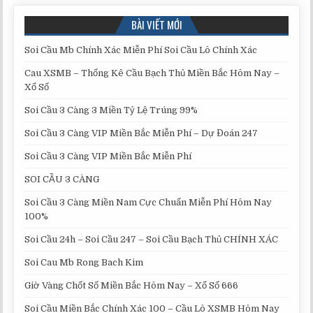
BÀI VIẾT MỚI
Soi Cầu Mb Chính Xác Miễn Phí Soi Cầu Lô Chính Xác
Cau XSMB – Thống Kê Cầu Bạch Thủ Miền Bắc Hôm Nay –
Xổ Số
Soi Cầu 3 Càng 3 Miền Tỷ Lệ Trúng 99%
Soi Cầu 3 Càng VIP Miền Bắc Miễn Phí – Dự Đoán 247
Soi Cầu 3 Càng VIP Miền Bắc Miễn Phí
SOI CẦU 3 CÀNG
Soi Cầu 3 Càng Miền Nam Cực Chuẩn Miễn Phí Hôm Nay
100%
Soi Cầu 24h – Soi Cầu 247 – Soi Cầu Bạch Thủ CHÍNH XÁC
Soi Cau Mb Rong Bach Kim
Giờ Vàng Chốt Số Miền Bắc Hôm Nay – Xổ Số 666
Soi Cầu Miền Bắc Chính Xác 100 – Cầu Lô XSMB Hôm Nay