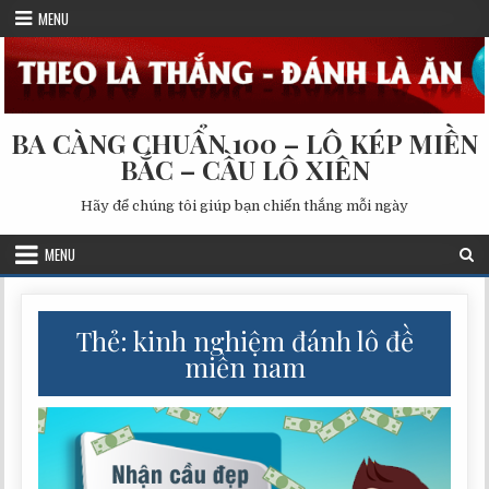
Skip
MENU
to
content
BA CÀNG CHUẨN 100 – LÔ KÉP MIỀN
BẮC – CẦU LÔ XIÊN
Hãy để chúng tôi giúp bạn chiến thắng mỗi ngày
MENU
Thẻ:
kinh nghiệm đánh lô đề
miền nam