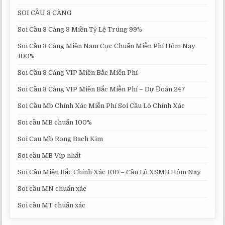
SOI CẦU 3 CÀNG
Soi Cầu 3 Càng 3 Miền Tỷ Lệ Trúng 99%
Soi Cầu 3 Càng Miền Nam Cực Chuẩn Miễn Phí Hôm Nay
100%
Soi Cầu 3 Càng VIP Miền Bắc Miễn Phí
Soi Cầu 3 Càng VIP Miền Bắc Miễn Phí – Dự Đoán 247
Soi Cầu Mb Chính Xác Miễn Phí Soi Cầu Lô Chính Xác
Soi cầu MB chuẩn 100%
Soi Cau Mb Rong Bach Kim
Soi cầu MB Víp nhất
Soi Cầu Miền Bắc Chính Xác 100 – Cầu Lô XSMB Hôm Nay
Soi cầu MN chuẩn xác
Soi cầu MT chuẩn xác