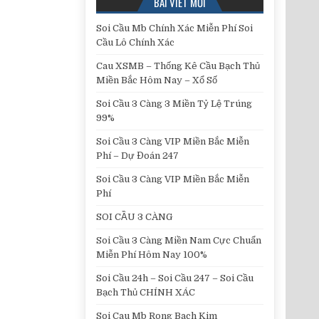
BÀI VIẾT MỚI
Soi Cầu Mb Chính Xác Miễn Phí Soi
Cầu Lô Chính Xác
Cau XSMB – Thống Kê Cầu Bạch Thủ
Miền Bắc Hôm Nay – Xổ Số
Soi Cầu 3 Càng 3 Miền Tỷ Lệ Trúng
99%
Soi Cầu 3 Càng VIP Miền Bắc Miễn
Phí – Dự Đoán 247
Soi Cầu 3 Càng VIP Miền Bắc Miễn
Phí
SOI CẦU 3 CÀNG
Soi Cầu 3 Càng Miền Nam Cực Chuẩn
Miễn Phí Hôm Nay 100%
Soi Cầu 24h – Soi Cầu 247 – Soi Cầu
Bạch Thủ CHÍNH XÁC
Soi Cau Mb Rong Bach Kim