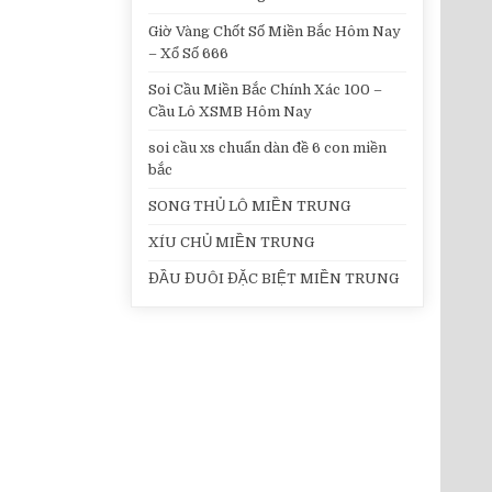
Giờ Vàng Chốt Số Miền Bắc Hôm Nay
– Xổ Số 666
Soi Cầu Miền Bắc Chính Xác 100 –
Cầu Lô XSMB Hôm Nay
soi cầu xs chuẩn dàn đề 6 con miền
bắc
SONG THỦ LÔ MIỀN TRUNG
XÍU CHỦ MIỀN TRUNG
ĐẦU ĐUÔI ĐẶC BIỆT MIỀN TRUNG