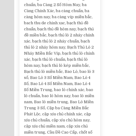
chuẩn, ba Càng 2 Số Hôm Nay, ba
Càng Chính Xác, ba càng chuẩn, ba
càng hôm nay, ba càng víp miền bắc,
bach thu de chinh xac, bạch thủ đề
chuẩn, bạch thủ đề hôm nay, bạch thủ
đề miền bắc, bạch thủ lô 2 nháy chính
xác, bạch thủ lô 2 nháy chuẩn, bạch
thủ lô 2 nháy hôm nay, Bạch Thủ Lô 2
Nháy Miền Bắc Vip, bạch thủ lô chính
xác, bạch thủ lô chuẩn, bạch thủ lô
hôm nay, bạch thủ lô kép miền bắc,
Bạch thủ lô miền bắc, Bao Lô, bao lô 3
số, Bao Lô 3 Số Miền Nam, Bao Lô 4
Số, Bao Lô 4 Số Miền Nam, Bao Lô 4
Số Miền Trung, bao lô chính xác, bao
lô chuẩn, bao lô hôm nay, bao lô miền
nam, Bao lô miền trung, Bao Lô Miền
Trung 3 Số, Cặp ba Càng Miền Bắc
Phát Lộc, cặp xíu chủ chính xác, cặp
xíu chủ chuẩn, cặp xỉu chủ hôm nay,
cặp xíu chủ miền nam, cặp xíu chủ
miền trung, Cầu Đề Cao Cấp, chốt số