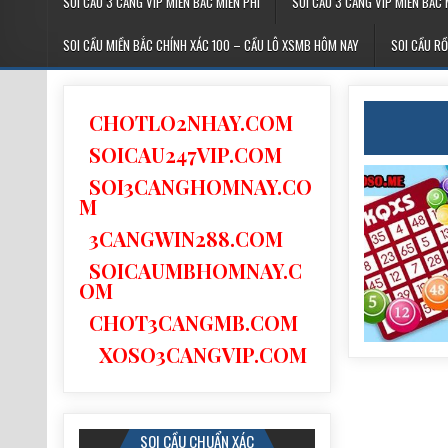
SOI CẦU 3 CÀNG VIP MIỀN BẮC MIỄN PHÍ
SOI CẦU 3 CÀNG VIP MIỀN BẮC 
SOI CẦU MIỀN BẮC CHÍNH XÁC 100 – CẦU LÔ XSMB HÔM NAY
SOI CẦU R
CHOTLO2NHAY.COM
SOICAU247VIP.COM
SOI3CANGHOMNAY.CO
M
3CANGWIN288.COM
SOICAUMBHOMNAY.C
OM
CHOT3CANGMB.COM
XOSO3CANGVIP.COM
SOI CẦU CHUẨN XÁC