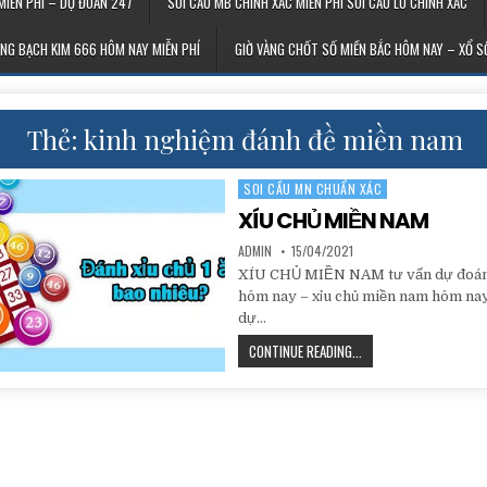
MIỄN PHÍ – DỰ ĐOÁN 247
SOI CẦU MB CHÍNH XÁC MIỄN PHÍ SOI CẦU LÔ CHÍNH XÁC
ỒNG BẠCH KIM 666 HÔM NAY MIỄN PHÍ
GIỜ VÀNG CHỐT SỐ MIỀN BẮC HÔM NAY – XỔ S
Thẻ:
kinh nghiệm đánh đề miền nam
SOI CẦU MN CHUẨN XÁC
Posted
in
XÍU CHỦ MIỀN NAM
AUTHOR:
PUBLISHED
ADMIN
15/04/2021
DATE:
XÍU CHỦ MIỀN NAM tư vấn dự đoán
hôm nay – xỉu chủ miền nam hôm nay 
dự…
XÍU
CONTINUE READING...
CHỦ
MIỀN
NAM