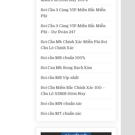
Soi Cầu 3 Càng VIP Miền Bắc Miễn
Phí
Soi Cầu 3 Càng VIP Miền Bắc Miễn
Phí – Dự Đoán 247
Soi Cầu Mb Chính Xác Miễn Phí Soi
Cầu Lô Chính Xác
Soi cầu MB chuẩn 100%
Soi Cau Mb Rong Bach Kim
Soi cầu MB Víp nhất
Soi Cầu Miền Bắc Chính Xác 100 –
Cầu Lô XSMB Hôm Nay
Soi cầu MN chuẩn xác
Soi cầu MT chuẩn xác