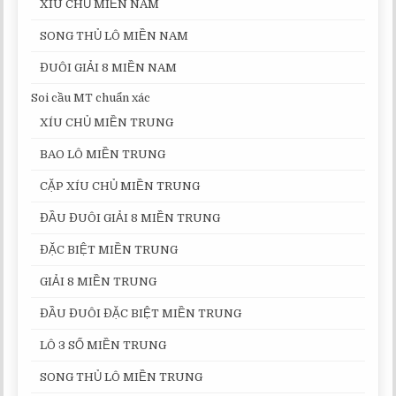
XÍU CHỦ MIỀN NAM
SONG THỦ LÔ MIỀN NAM
ĐUÔI GIẢI 8 MIỀN NAM
Soi cầu MT chuẩn xác
XÍU CHỦ MIỀN TRUNG
BAO LÔ MIỀN TRUNG
CẶP XÍU CHỦ MIỀN TRUNG
ĐẦU ĐUÔI GIẢI 8 MIỀN TRUNG
ĐẶC BIỆT MIỀN TRUNG
GIẢI 8 MIỀN TRUNG
ĐẦU ĐUÔI ĐẶC BIỆT MIỀN TRUNG
LÔ 3 SỐ MIỀN TRUNG
SONG THỦ LÔ MIỀN TRUNG