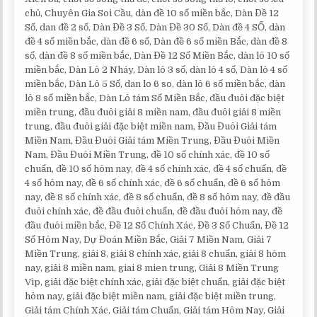
chủ, Chuyên Gia Soi Cầu, dàn đề 10 số miền bắc, Dàn Đề 12
Số, dan đề 2 số, Dàn Đề 3 Số, Dàn Đề 30 Số, Dàn đề 4 SỐ, dàn
đề 4 số miền bắc, dàn đề 6 số, Dàn đề 6 số miền Bắc, dàn đề 8
số, dàn đề 8 số miền bắc, Dàn Đề 12 Số Miền Bắc, dàn lô 10 số
miền bắc, Dàn Lô 2 Nháy, Dàn lô 3 số, dàn lô 4 số, Dàn lô 4 số
miền bắc, Dàn Lô 5 Số, dan lo 6 so, dàn lô 6 số miền bắc, dàn
lô 8 số miền bắc, Dàn Lô tám Số Miền Bắc, đầu đuôi đặc biệt
miền trung, đầu đuôi giải 8 miền nam, đầu đuôi giải 8 miền
trung, đầu đuôi giải đặc biệt miền nam, Đầu Đuôi Giải tám
Miền Nam, Đầu Đuôi Giải tám Miền Trung, Đầu Đuôi Miền
Nam, Đầu Đuôi Miền Trung, đề 10 số chính xác, đề 10 số
chuẩn, đề 10 số hôm nay, đề 4 số chính xác, đề 4 số chuẩn, đề
4 số hôm nay, đề 6 số chính xác, đề 6 số chuẩn, đề 6 số hôm
nay, đề 8 số chính xác, đề 8 số chuẩn, đề 8 số hôm nay, đề đầu
đuôi chính xác, đề đầu đuôi chuẩn, đề đầu đuôi hôm nay, đề
đầu đuôi miền bắc, Đề 12 Số Chính Xác, Đề 3 Số Chuẩn, Đề 12
Số Hôm Nay, Dự Đoán Miền Bắc, Giải 7 Miền Nam, Giải 7
Miền Trung, giải 8, giải 8 chính xác, giải 8 chuẩn, giải 8 hôm
nay, giải 8 miền nam, giai 8 mien trung, Giải 8 Miền Trung
Vip, giải đặc biệt chính xác, giải đặc biệt chuẩn, giải đặc biệt
hôm nay, giải đặc biệt miền nam, giải đặc biệt miền trung,
Giải tám Chính Xác, Giải tám Chuẩn, Giải tám Hôm Nay, Giải