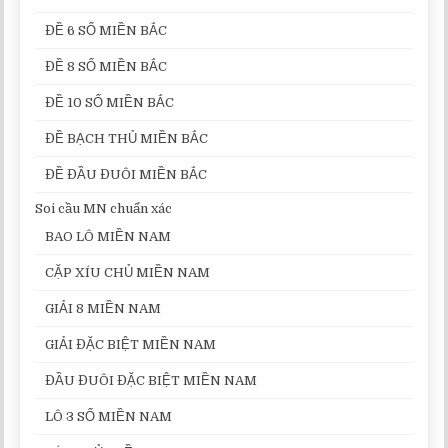
ĐỀ 6 SỐ MIỀN BẮC
ĐỀ 8 SỐ MIỀN BẮC
ĐỀ 10 SỐ MIỀN BẮC
ĐỀ BẠCH THỦ MIỀN BẮC
ĐỀ ĐẦU ĐUÔI MIỀN BẮC
Soi cầu MN chuẩn xác
BAO LÔ MIỀN NAM
CẶP XÍU CHỦ MIỀN NAM
GIẢI 8 MIỀN NAM
GIẢI ĐẶC BIỆT MIỀN NAM
ĐẦU ĐUÔI ĐẶC BIỆT MIỀN NAM
LÔ 3 SỐ MIỀN NAM