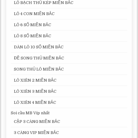
LÔ BẠCH THỦ KÉP MIỀN BẮC
LÔ 4 CON MIỀN BẮC
LÔ 6 SỐ MIỀN BẮC
LÔ 8 SỐ MIỀN BẮC
DÀN LÔ 10 SỐ MIỀN BẮC
ĐỀ SONG THỦ MIỀN BẮC
SONG THỦ LÔ MIỀN BẮC
LÔ XIÊN 2 MIỀN BẮC
LÔ XIÊN 3 MIỀN BẮC
LÔ XIÊN 4 MIỀN BẮC
Soi cầu MB Víp nhất
CẶP 3 CÀNG MIỀN BẮC
3 CÀNG VIP MIỀN BẮC