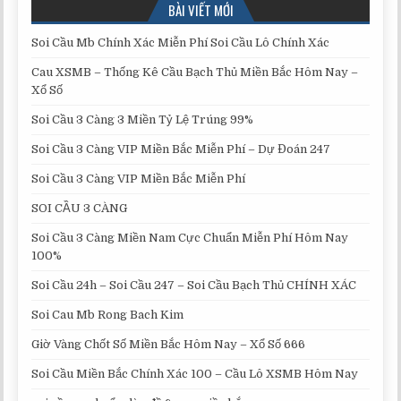
BÀI VIẾT MỚI
Soi Cầu Mb Chính Xác Miễn Phí Soi Cầu Lô Chính Xác
Cau XSMB – Thống Kê Cầu Bạch Thủ Miền Bắc Hôm Nay –
Xổ Số
Soi Cầu 3 Càng 3 Miền Tỷ Lệ Trúng 99%
Soi Cầu 3 Càng VIP Miền Bắc Miễn Phí – Dự Đoán 247
Soi Cầu 3 Càng VIP Miền Bắc Miễn Phí
SOI CẦU 3 CÀNG
Soi Cầu 3 Càng Miền Nam Cực Chuẩn Miễn Phí Hôm Nay
100%
Soi Cầu 24h – Soi Cầu 247 – Soi Cầu Bạch Thủ CHÍNH XÁC
Soi Cau Mb Rong Bach Kim
Giờ Vàng Chốt Số Miền Bắc Hôm Nay – Xổ Số 666
Soi Cầu Miền Bắc Chính Xác 100 – Cầu Lô XSMB Hôm Nay