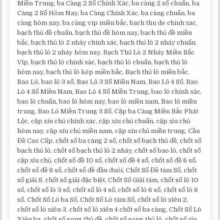
Miền Trung, ba Càng 2 Số Chính Xác, ba càng 2 số chuẩn, ba
Càng 2 Số Hôm Nay, ba Càng Chính Xác, ba càng chuẩn, ba
càng hôm nay, ba càng víp miền bắc, bach thu de chinh xac,
bạch thủ đề chuẩn, bạch thủ đề hôm nay, bạch thủ đề miền
bắc, bạch thủ lô 2 nháy chính xác, bạch thủ lô 2 nháy chuẩn,
bạch thủ lô 2 nháy hôm nay, Bạch Thủ Lô 2 Nháy Miền Bắc
Vip, bạch thủ lô chính xác, bạch thủ lô chuẩn, bạch thủ lô
hôm nay, bạch thủ lô kép miền bắc, Bạch thủ lô miền bắc,
Bao Lô, bao lô 3 số, Bao Lô 3 Số Miền Nam, Bao Lô 4 Số, Bao
Lô 4 Số Miền Nam, Bao Lô 4 Số Miền Trung, bao lô chính xác,
bao lô chuẩn, bao lô hôm nay, bao lô miền nam, Bao lô miền
trung, Bao Lô Miền Trung 3 Số, Cặp ba Càng Miền Bắc Phát
Lộc, cặp xíu chủ chính xác, cặp xíu chủ chuẩn, cặp xỉu chủ
hôm nay, cặp xíu chủ miền nam, cặp xíu chủ miền trung, Cầu
Đề Cao Cấp, chốt số ba càng 2 số, chốt số bạch thủ đề, chốt số
bạch thủ lô, chốt số bạch thủ lô 2 nháy, chốt số bao lô, chốt số
cặp xỉu chủ, chốt số đề 10 số, chốt số đề 4 số, chốt số đề 6 số,
chốt số đề 8 số, chốt số đề đầu đuôi, Chốt Số Đề tám Số, chốt
số giải 8, chốt số giải đặc biệt, Chốt Số Giải tám, chốt số lô 10
số, chốt số lô 3 số, chốt số lô 4 số, chốt số lô 6 số, chốt số lô 8
số, Chốt Số Lô ba Số, Chốt Số Lô tám Số, chốt số lô xiên 2,
chốt số lô xiên 3, chốt số lô xiên 4 chốt số ba càng, Chốt Số Lô
Xiên ba, chốt số song thủ đề, chốt số song thủ lô, chốt số xỉu