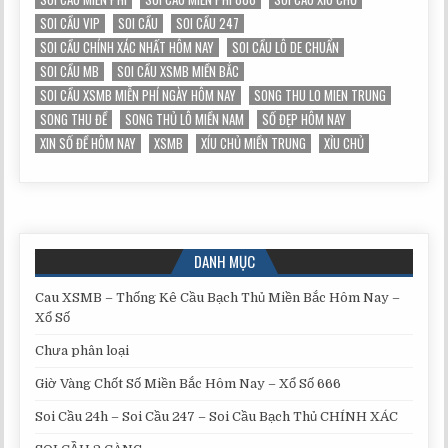
SOI CẦU VIP
SOI CẦU
SOI CẦU 247
SOI CẦU CHÍNH XÁC NHẤT HÔM NAY
SOI CẦU LÔ DE CHUẨN
SOI CẦU MB
SOI CẦU XSMB MIỀN BẮC
SOI CẦU XSMB MIỄN PHÍ NGÀY HÔM NAY
SONG THU LO MIEN TRUNG
SONG THU ĐỀ
SONG THỦ LÔ MIỀN NAM
SỐ ĐẸP HÔM NAY
XIN SỐ ĐỀ HÔM NAY
XSMB
XÍU CHỦ MIỀN TRUNG
XỈU CHỦ
DANH MỤC
Cau XSMB – Thống Kê Cầu Bạch Thủ Miền Bắc Hôm Nay –
Xổ Số
Chưa phân loại
Giờ Vàng Chốt Số Miền Bắc Hôm Nay – Xổ Số 666
Soi Cầu 24h – Soi Cầu 247 – Soi Cầu Bạch Thủ CHÍNH XÁC